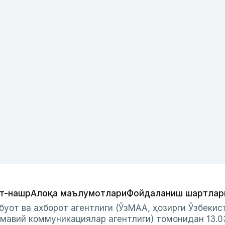
т-нашр
Алоқа маълумотлари
Фойдаланиш шартлар
буот ва ахборот агентлиги (ЎзМАА, ҳозирги Ўзбеки
мавий коммуникациялар агентлиги) томонидан 13.0