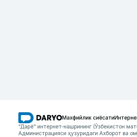
Махфийлик сиёсати
Интерне
“Дарё” интернет-нашрининг (Ўзбекистон мат
Администрацияси ҳузуридаги Ахборот ва ом