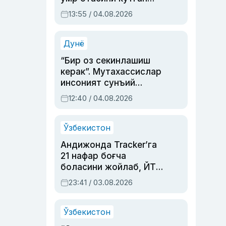
актриса ва дубльяж
13:55 / 04.08.2026
устаси Римма
Аҳмедованинг
синовларга тўла ҳаёти
Дунё
“Бир оз секинлашиш
керак”. Мутахассислар
инсоният сунъий
интеллектни бошқара
12:40 / 04.08.2026
олмай қолишидан
хавотир билдирди
Ўзбекистон
Андижонда Tracker’га
21 нафар боғча
боласини жойлаб, ЙТҲ
содир этган аёлга суд
23:41 / 03.08.2026
ҳукми ўқилди
Ўзбекистон