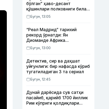
бўлган” ҳаво-десант
қўшинлари полковниги билан
телефон орқали
Бугун, 13:05
суҳбатлашди
“Реал Мадрид” тарихий
рекорд ўрнатди: Ян
Диоманде Африка
футболидаги энг қиммат
Бугун, 13:00
трансферга айланди
Детектив, сир ва даҳшат
уйғунлиги: бир нафасда кўриб
тугатиладиган 3 та сериал
Бугун, 12:45
Дунай дарёсида сув сатҳи
пасайиб, қарийб 1700 йиллик
Рим кўприги қолдиқлари
кўринди