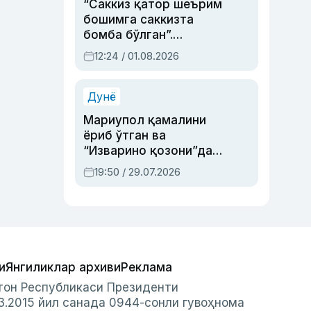
“Саккиз қатор шеърим
бошимга саккизта
бомба бўлган”.
Абдулла Ориповни
12:24 / 01.08.2026
сиёсий айбловлардан
асраб қолган воқеа
Дунё
Мариупол қамалини
ёриб ўтган ва
“Изварино қозони”дан
чиққан қаҳрамон —
19:50 / 29.07.2026
Украина армияси бош
қўмондони Драпатий
ҳақида
и
Янгиликлар архиви
Реклама
стон Республикаси Президенти
3.2015 йил санада 0944-сонли гувоҳнома