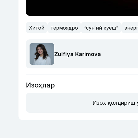
Хитой
термоядро
“сунʻий қуёш”
энер
Zulfiya Karimova
Изоҳлар
Изоҳ қолдириш 