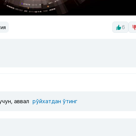
гия
6
учун, аввал
рўйхатдан ўтинг