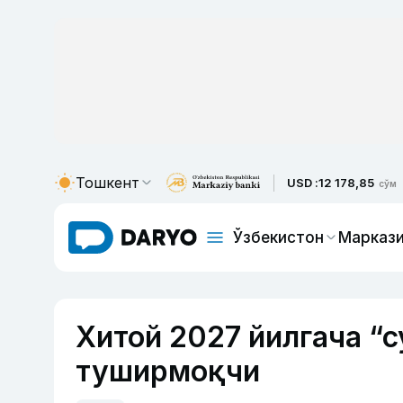
Тошкент
USD :
12 178,85
сўм
Ўзбекистон
Маркази
Хитой 2027 йилгача “
туширмоқчи