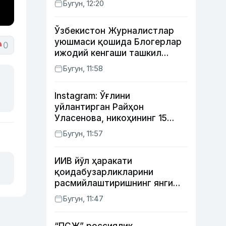
Бугун, 12:20
Ўзбекистон Журналистлар
уюшмаси қошида Блогерлар
0
ижодий кенгаши ташкил
этилди
Бугун, 11:58
Instagram: Ўғлини
уйлантирган Райҳон
Уласенова, никоҳининг 15
йиллигини нишонлаган турк
Бугун, 11:57
актёрлари ва Камелот
қасрига саёҳат қилган Зебо
ИИВ йўл ҳаракати
Раҳимова
қоидабузарликларини
расмийлаштиришнинг янги
тартибини таклиф қилди
Бугун, 11:47