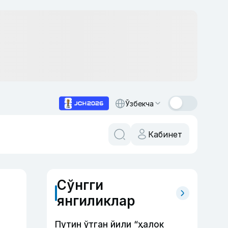
Ўзбекча
Кабинет
Сўнгги
янгиликлар
Путин ўтган йили “ҳалок