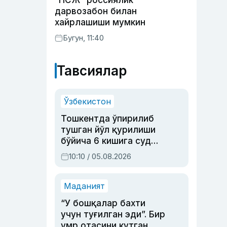
“ПСЖ” россиялик
дарвозабон билан
хайрлашиши мумкин
Бугун, 11:40
Тавсиялар
Ўзбекистон
Тошкентда ўпирилиб
тушган йўл қурилиши
бўйича 6 кишига суд
ҳукми ўқилди
10:10 / 05.08.2026
Маданият
“У бошқалар бахти
учун туғилган эди”. Бир
умр отасини кутган