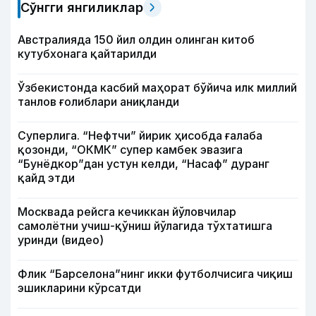
Сўнгги янгиликлар
Австралияда 150 йил олдин олинган китоб
кутубхонага қайтарилди
Ўзбекистонда касбий маҳорат бўйича илк миллий
танлов ғолиблари аниқланди
Суперлига. “Нефтчи” йирик ҳисобда ғалаба
қозонди, “ОКМК” супер камбек эвазига
“Бунёдкор”дан устун келди, “Насаф” дуранг
қайд этди
Москвада рейсга кечиккан йўловчилар
самолётни учиш-қўниш йўлагида тўхтатишга
уринди (видео)
Флик “Барселона”нинг икки футболчисига чиқиш
эшикларини кўрсатди