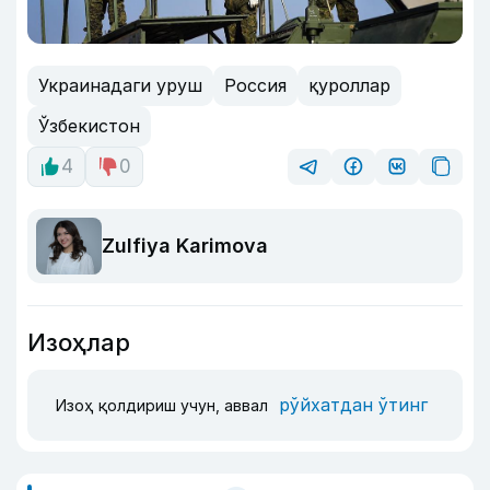
Украинадаги уруш
Россия
қуроллар
Ўзбекистон
4
0
Zulfiya Karimova
Изоҳлар
рўйхатдан ўтинг
Изоҳ қолдириш учун, аввал