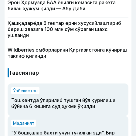
Эрон Ҳормузда БАА ёнилғи кемасига ракета
билан ҳужум қилди — Абу Даби
Қашқадарёда 6 гектар ерни хусусийлаштириб
бериш эвазига 100 млн сўм сўраган шахс
ушланди
Wildberries омборларини Қирғизистонга кўчириш
таклиф қилинди
Тавсиялар
Ўзбекистон
Тошкентда ўпирилиб тушган йўл қурилиши
бўйича 6 кишига суд ҳукми ўқилди
Маданият
“У бошқалар бахти учун туғилган эди”. Бир