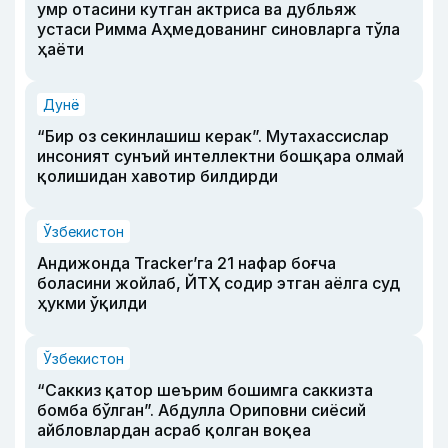
умр отасини кутган актриса ва дубльяж
устаси Римма Аҳмедованинг синовларга тўла
ҳаёти
Дунё
“Бир оз секинлашиш керак”. Мутахассислар
инсоният сунъий интеллектни бошқара олмай
қолишидан хавотир билдирди
Ўзбекистон
Андижонда Tracker’га 21 нафар боғча
боласини жойлаб, ЙТҲ содир этган аёлга суд
ҳукми ўқилди
Ўзбекистон
“Саккиз қатор шеърим бошимга саккизта
бомба бўлган”. Абдулла Ориповни сиёсий
айбловлардан асраб қолган воқеа