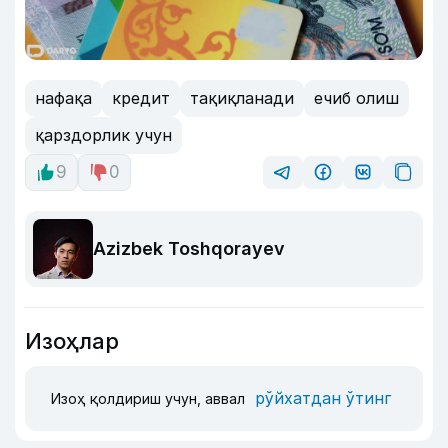
нафақа
кредит
тақиқланади
ечиб олиш
қарздорлик учун
9
0
Azizbek Toshqorayev
Изоҳлар
рўйхатдан ўтинг
Изоҳ қолдириш учун, аввал