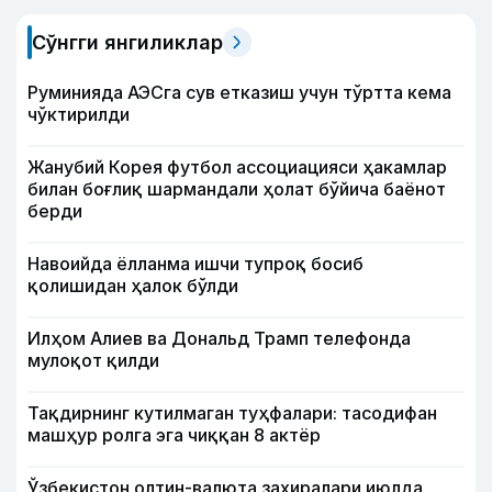
Сўнгги янгиликлар
Руминияда АЭСга сув етказиш учун тўртта кема
чўктирилди
Жанубий Корея футбол ассоциацияси ҳакамлар
билан боғлиқ шармандали ҳолат бўйича баёнот
берди
Навоийда ёлланма ишчи тупроқ босиб
қолишидан ҳалок бўлди
Илҳом Алиев ва Дональд Трамп телефонда
мулоқот қилди
Тақдирнинг кутилмаган туҳфалари: тасодифан
машҳур ролга эга чиққан 8 актёр
Ўзбекистон олтин-валюта захиралари июлда