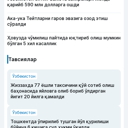
қарийб 590 млн долларга ошди
Ака-ука Тейтларни гаров эвазига озод этиш
сўралди
Ҳовузда чўмилиш пайтида юқтириб олиш мумкин
бўлган 5 хил касаллик
Тавсиялар
Ўзбекистон
Жиззахда 77 ёшли таксичини қўй сотиб олиш
баҳонасида яйловга олиб бориб ўлдирган
йигит 20 йилга қамалди
Ўзбекистон
Тошкентда ўпирилиб тушган йўл қурилиши
бўйича 6 кишига суд ҳукми ўқилди