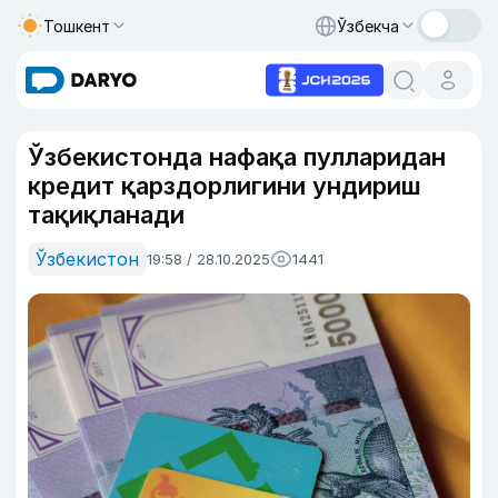
Тошкент
Ўзбекча
Ўзбекистонда нафақа пулларидан
кредит қарздорлигини ундириш
тақиқланади
Ўзбекистон
19:58 / 28.10.2025
1441