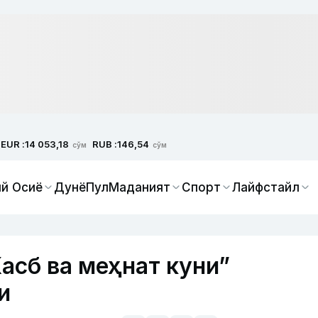
EUR :
RUB :
14 053,18
146,54
сўм
сўм
й Осиё
Дунё
Пул
Маданият
Спорт
Лайфстайл
асб ва меҳнат куни”
и