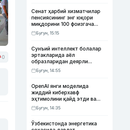
Сенат ҳарбий хизматчилар
пенсиясининг энг юқори
миқдорини 100 фоизгача
оширишни назарда тутувчи
Бугун, 15:15
қонунни маъқуллади
Сунъий интеллект болалар
эртакларида аёл
0
образларидан деярли
фойдаланмаяпти
Бугун, 14:55
OpenAI янги моделида
жиддий киберхавф
эҳтимолини қайд этди ва
хавфсизлик чораларини
Бугун, 14:35
кучайтирди
Ўзбекистонда энергетика