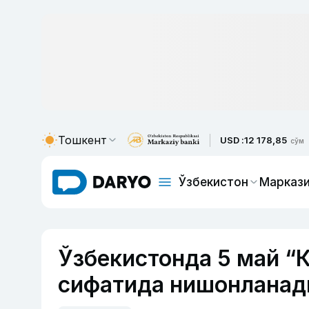
Тошкент
USD :
12 178,85
сўм
Ўзбекистон
Маркази
Ўзбекистонда 5 май “К
сифатида нишонланад