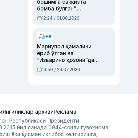
бошимга саккизта
бомба бўлган”.
Абдулла Ориповни
12:24 / 01.08.2026
сиёсий айбловлардан
асраб қолган воқеа
Дунё
Мариупол қамалини
ёриб ўтган ва
“Изварино қозони”дан
чиққан қаҳрамон —
19:50 / 29.07.2026
Украина армияси бош
қўмондони Драпатий
ҳақида
и
Янгиликлар архиви
Реклама
стон Республикаси Президенти
3.2015 йил санада 0944-сонли гувоҳнома
риш ёки қисман иқтибос келтиришга,