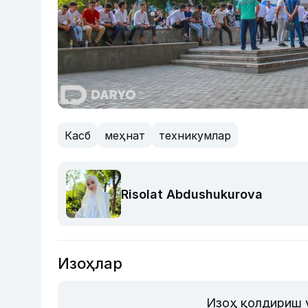
Касб
меҳнат
техникумлар
Risolat Abdushukurova
Изоҳлар
Изоҳ қолдириш 