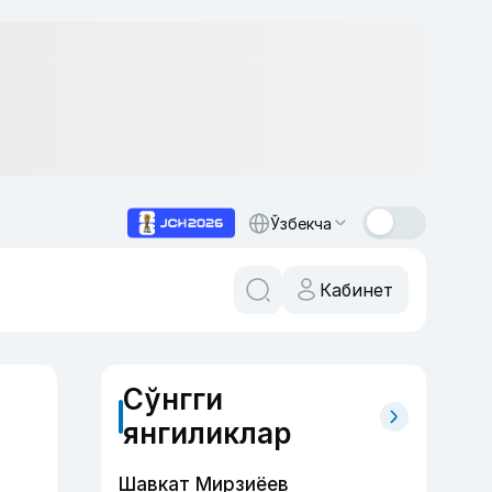
Ўзбекча
Кабинет
Сўнгги
янгиликлар
Шавкат Мирзиёев