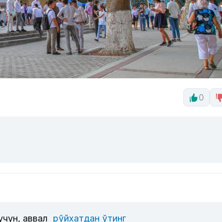
0
учун, аввал
рўйхатдан ўтинг