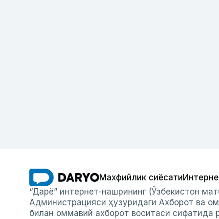
Махфийлик сиёсати
Интерне
“Дарё” интернет-нашрининг (Ўзбекистон мат
Администрацияси ҳузуридаги Ахборот ва ом
билан оммавий ахборот воситаси сифатида р