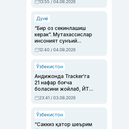
13:55 / 04.08.2026
устаси Римма
Аҳмедованинг
синовларга тўла ҳаёти
Дунё
“Бир оз секинлашиш
керак”. Мутахассислар
инсоният сунъий
интеллектни бошқара
12:40 / 04.08.2026
олмай қолишидан
хавотир билдирди
Ўзбекистон
Андижонда Tracker’га
21 нафар боғча
боласини жойлаб, ЙТҲ
содир этган аёлга суд
23:41 / 03.08.2026
ҳукми ўқилди
Ўзбекистон
“Саккиз қатор шеърим