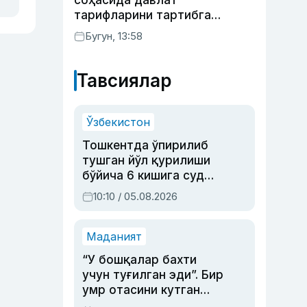
соҳасида давлат
тарифларини тартибга
солишнинг янги тизими
Бугун, 13:58
жорий этилди
Тавсиялар
Ўзбекистон
Тошкентда ўпирилиб
тушган йўл қурилиши
бўйича 6 кишига суд
ҳукми ўқилди
10:10 / 05.08.2026
Маданият
“У бошқалар бахти
учун туғилган эди”. Бир
умр отасини кутган
актриса ва дубльяж