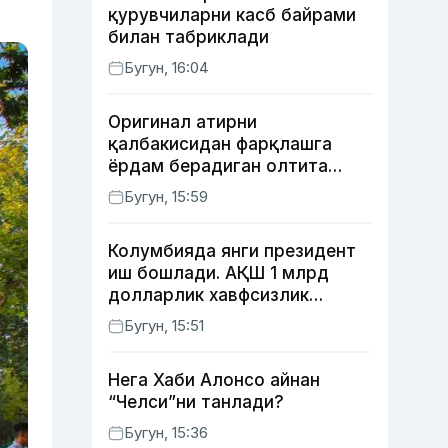
қурувчиларни касб байрами
билан табриклади
Бугун, 16:04
Оригинал атирни
қалбакисидан фарқлашга
ёрдам берадиган олтита
лайфҳак
Бугун, 15:59
Колумбияда янги президент
иш бошлади. АҚШ 1 млрд
долларлик хавфсизлик
ёрдами бермоқчи
Бугун, 15:51
Нега Хаби Алонсо айнан
“Челси”ни танлади?
Бугун, 15:36