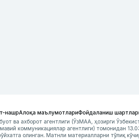
т-нашр
Алоқа маълумотлари
Фойдаланиш шартлар
буот ва ахборот агентлиги (ЎзМАА, ҳозирги Ўзбеки
мавий коммуникациялар агентлиги) томонидан 13.0
ўйхатга олинган. Матнли материалларни тўлиқ кўчи