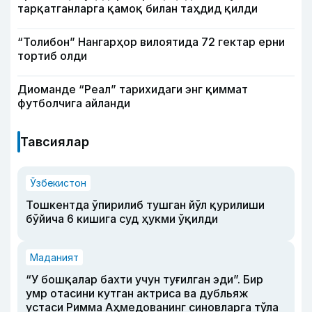
тарқатганларга қамоқ билан таҳдид қилди
“Толибон” Нангарҳор вилоятида 72 гектар ерни
тортиб олди
Диоманде “Реал” тарихидаги энг қиммат
футболчига айланди
Тавсиялар
Ўзбекистон
Тошкентда ўпирилиб тушган йўл қурилиши
бўйича 6 кишига суд ҳукми ўқилди
Маданият
“У бошқалар бахти учун туғилган эди”. Бир
умр отасини кутган актриса ва дубльяж
устаси Римма Аҳмедованинг синовларга тўла