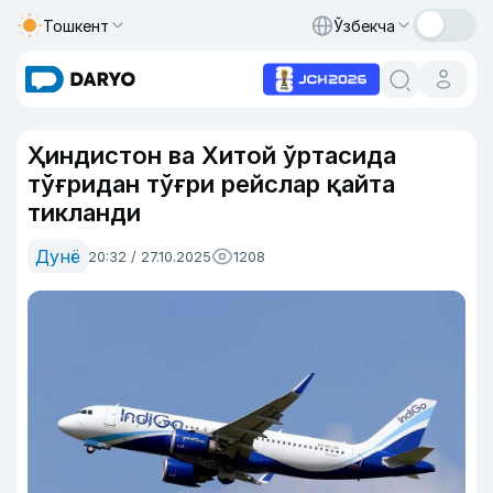
Тошкент
Ўзбекча
Ҳиндистон ва Хитой ўртасида
тўғридан тўғри рейслар қайта
тикланди
Дунё
20:32 / 27.10.2025
1208