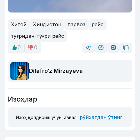
Хитой
Ҳиндистон
парвоз
рейс
тўғридан-тўғри рейс
0
0
Dilafro‘z Mirzayeva
Изоҳлар
рўйхатдан ўтинг
Изоҳ қолдириш учун, аввал