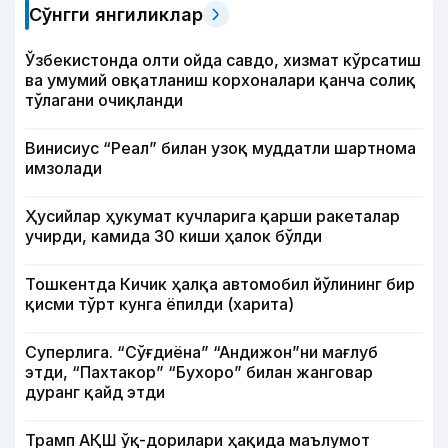
Сўнгги янгиликлар
Ўзбекистонда олти ойда савдо, хизмат кўрсатиш
ва умумий овқатланиш корхоналари қанча солиқ
тўлагани очиқланди
Винисиус “Реал” билан узоқ муддатли шартнома
имзолади
Ҳусийлар ҳукумат кучларига қарши ракеталар
учирди, камида 30 киши ҳалок бўлди
Тошкентда Кичик ҳалқа автомобил йўлининг бир
қисми тўрт кунга ёпилди (харита)
Суперлига. “Сўғдиёна” “Андижон”ни мағлуб
этди, “Пахтакор” “Бухоро” билан жанговар
дуранг қайд этди
Трамп АҚШ ўқ-дорилари ҳақида маълумот