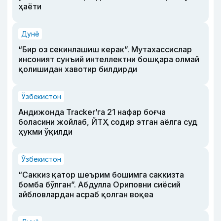
ҳаёти
Дунё
“Бир оз секинлашиш керак”. Мутахассислар
инсоният сунъий интеллектни бошқара олмай
қолишидан хавотир билдирди
Ўзбекистон
Андижонда Tracker’га 21 нафар боғча
боласини жойлаб, ЙТҲ содир этган аёлга суд
ҳукми ўқилди
Ўзбекистон
“Саккиз қатор шеърим бошимга саккизта
бомба бўлган”. Абдулла Ориповни сиёсий
айбловлардан асраб қолган воқеа