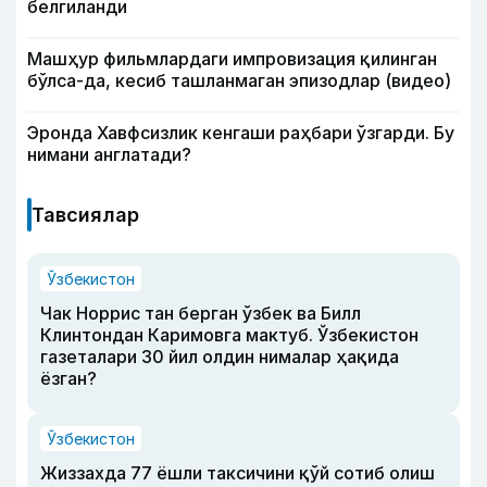
белгиланди
Машҳур фильмлардаги импровизация қилинган
бўлса-да, кесиб ташланмаган эпизодлар (видео)
Эронда Хавфсизлик кенгаши раҳбари ўзгарди. Бу
нимани англатади?
Тавсиялар
Ўзбекистон
Чак Норрис тан берган ўзбек ва Билл
Клинтондан Каримовга мактуб. Ўзбекистон
газеталари 30 йил олдин нималар ҳақида
ёзган?
Ўзбекистон
Жиззахда 77 ёшли таксичини қўй сотиб олиш