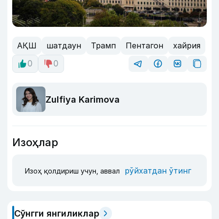
АҚШ
шатдаун
Трамп
Пентагон
хайрия
0
0
Zulfiya Karimova
Изоҳлар
рўйхатдан ўтинг
Изоҳ қолдириш учун, аввал
Сўнгги янгиликлар