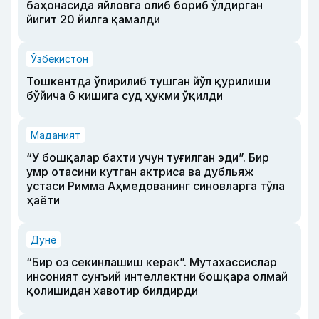
баҳонасида яйловга олиб бориб ўлдирган
йигит 20 йилга қамалди
Ўзбекистон
Тошкентда ўпирилиб тушган йўл қурилиши
бўйича 6 кишига суд ҳукми ўқилди
Маданият
“У бошқалар бахти учун туғилган эди”. Бир
умр отасини кутган актриса ва дубльяж
устаси Римма Аҳмедованинг синовларга тўла
ҳаёти
Дунё
“Бир оз секинлашиш керак”. Мутахассислар
инсоният сунъий интеллектни бошқара олмай
қолишидан хавотир билдирди