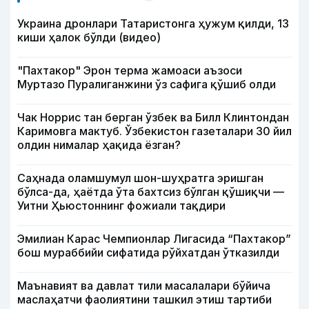
Украина дронлари Татаристонга ҳужум қилди, 13
киши ҳалок бўлди (видео)
"Пахтакор" Эрон терма жамоаси аъзоси
Муртазо Пуралиганжини ўз сафига қўшиб олди
Чак Норрис тан берган ўзбек ва Билл Клинтондан
Каримовга мактуб. Ўзбекистон газеталари 30 йил
олдин нималар ҳақида ёзган?
Саҳнада оламшумул шон-шуҳратга эришган
бўлса-да, ҳаётда ўта бахтсиз бўлган қўшиқчи —
Уитни Ҳьюстоннинг фожиали тақдири
Эмилиан Карас Чемпионлар Лигасида “Пахтакор”
бош мураббийи сифатида рўйхатдан ўтказилди
Маънавият ва давлат тили масалалари бўйича
маслаҳатчи фаолиятини ташкил этиш тартиби