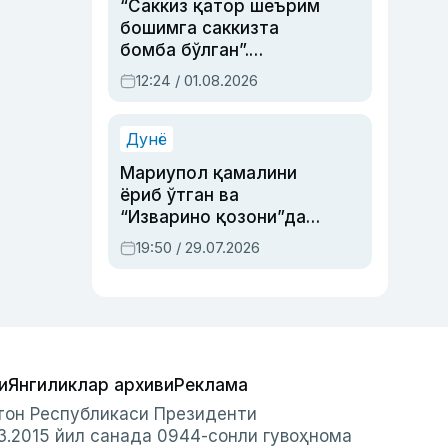
“Саккиз қатор шеърим
бошимга саккизта
бомба бўлган”.
Абдулла Ориповни
12:24 / 01.08.2026
сиёсий айбловлардан
асраб қолган воқеа
Дунё
Мариупол қамалини
ёриб ўтган ва
“Изварино қозони”дан
чиққан қаҳрамон —
19:50 / 29.07.2026
Украина армияси бош
қўмондони Драпатий
ҳақида
и
Янгиликлар архиви
Реклама
стон Республикаси Президенти
3.2015 йил санада 0944-сонли гувоҳнома