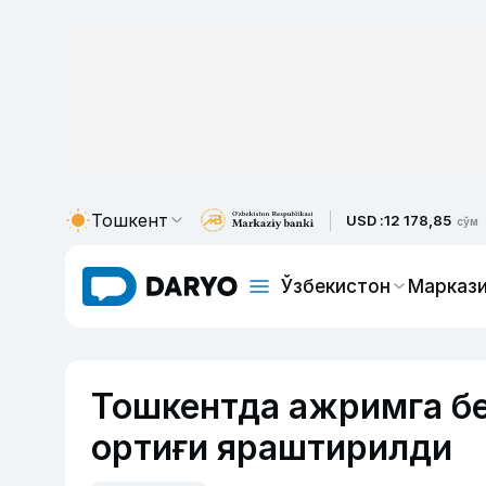
Тошкент
USD :
12 178,85
сўм
Ўзбекистон
Маркази
Тошкентда ажримга бе
ортиғи яраштирилди