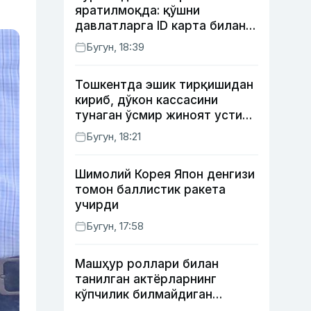
яратилмоқда: қўшни
давлатларга ID карта билан
борилади
Бугун, 18:39
Тошкентда эшик тирқишидан
кириб, дўкон кассасини
тунаган ўсмир жиноят устида
ушланди
Бугун, 18:21
Шимолий Корея Япон денгизи
томон баллистик ракета
учирди
Бугун, 17:58
Машҳур роллари билан
танилган актёрларнинг
кўпчилик билмайдиган
образлари