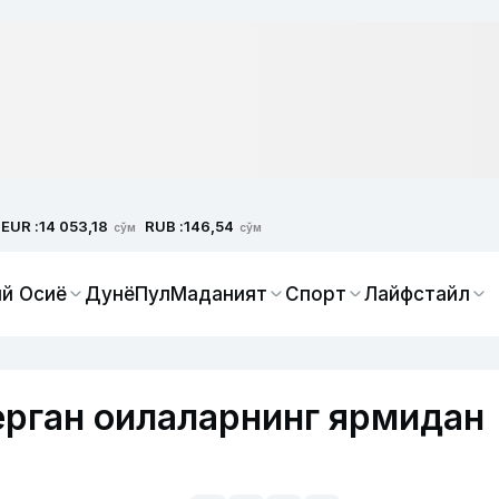
EUR :
RUB :
14 053,18
146,54
сўм
сўм
й Осиё
Дунё
Пул
Маданият
Спорт
Лайфстайл
рган оилаларнинг ярмидан