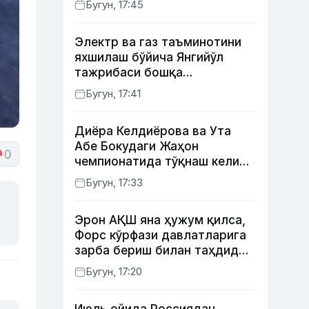
Бугун, 17:45
Электр ва газ таъминотини
яхшилаш бўйича Янгийўл
тажрибаси бошқа
ҳудудларда ҳам жорий
Бугун, 17:41
этилади
Диёра Келдиёрова ва Ута
Абе Бокудаги Жаҳон
0
чемпионатида тўқнаш келиши
мумкин — ОАВ
Бугун, 17:33
Эрон АҚШ яна ҳужум қилса,
Форс кўрфази давлатларига
зарба бериш билан таҳдид
қилди
Бугун, 17:20