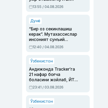
актриса ва дубльяж
13:55 / 04.08.2026
устаси Римма
Аҳмедованинг
синовларга тўла ҳаёти
Дунё
“Бир оз секинлашиш
керак”. Мутахассислар
инсоният сунъий
интеллектни бошқара
12:40 / 04.08.2026
олмай қолишидан
хавотир билдирди
Ўзбекистон
Андижонда Tracker’га
21 нафар боғча
боласини жойлаб, ЙТҲ
содир этган аёлга суд
23:41 / 03.08.2026
ҳукми ўқилди
Ўзбекистон