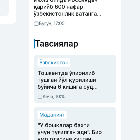
Июль ойида Россиядан
қарийб 600 нафар
ўзбекистонлик ватанга
қайтарилди
Бугун, 17:05
Тавсиялар
Ўзбекистон
Тошкентда ўпирилиб
тушган йўл қурилиши
бўйича 6 кишига суд
ҳукми ўқилди
Кеча, 10:10
Маданият
“У бошқалар бахти
учун туғилган эди”. Бир
умр отасини кутган