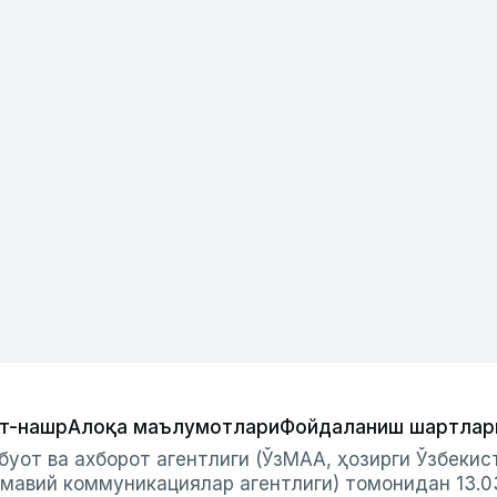
т-нашр
Алоқа маълумотлари
Фойдаланиш шартлар
буот ва ахборот агентлиги (ЎзМАА, ҳозирги Ўзбеки
мавий коммуникациялар агентлиги) томонидан 13.0