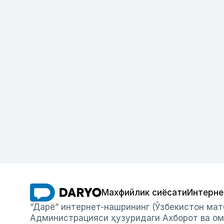
Махфийлик сиёсати
Интерне
“Дарё” интернет-нашрининг (Ўзбекистон мат
Администрацияси ҳузуридаги Ахборот ва ом