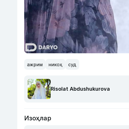
ажрим
никоҳ
суд
Risolat Abdushukurova
Изоҳлар