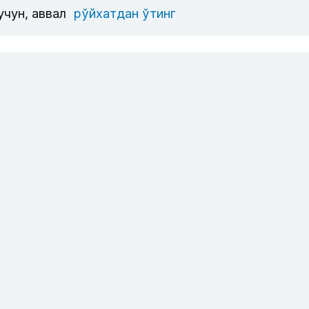
учун, аввал
рўйхатдан ўтинг