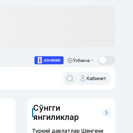
Ўзбекча
Кабинет
Сўнгги
янгиликлар
Туркий давлатлар Шенгени