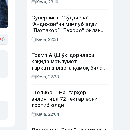
Кеча, 23:10
Суперлига. “Сўғдиёна”
“Андижон”ни мағлуб этди,
“Пахтакор” “Бухоро” билан
жанговар дуранг қайд этди
0
Кеча, 22:31
Трамп АҚШ ўқ-дорилари
ҳақида маълумот
тарқатганларга қамоқ билан
таҳдид қилди
Кеча, 22:28
“Толибон” Нангарҳор
вилоятида 72 гектар ерни
тортиб олди
Кеча, 22:04