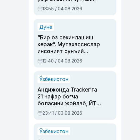
актриса ва дубльяж
13:55 / 04.08.2026
устаси Римма
Аҳмедованинг
синовларга тўла ҳаёти
Дунё
“Бир оз секинлашиш
керак”. Мутахассислар
инсоният сунъий
интеллектни бошқара
12:40 / 04.08.2026
олмай қолишидан
хавотир билдирди
Ўзбекистон
Андижонда Tracker’га
21 нафар боғча
боласини жойлаб, ЙТҲ
содир этган аёлга суд
23:41 / 03.08.2026
ҳукми ўқилди
Ўзбекистон