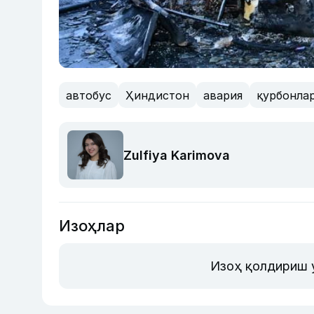
автобус
Ҳиндистон
авария
қурбонла
Zulfiya Karimova
Изоҳлар
Изоҳ қолдириш 