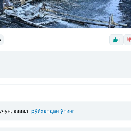
р
1
учун, аввал
рўйхатдан ўтинг