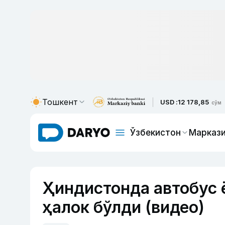
Тошкент
USD :
12 178,85
сўм
Ўзбекистон
Маркази
Ҳиндистонда автобус 
ҳалок бўлди (видео)