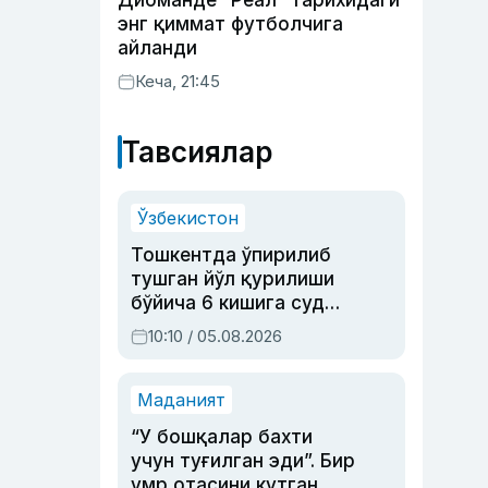
Диоманде “Реал” тарихидаги
энг қиммат футболчига
айланди
Кеча, 21:45
Тавсиялар
Ўзбекистон
Тошкентда ўпирилиб
тушган йўл қурилиши
бўйича 6 кишига суд
ҳукми ўқилди
10:10 / 05.08.2026
Маданият
“У бошқалар бахти
учун туғилган эди”. Бир
умр отасини кутган