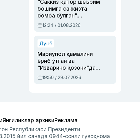
“Саккиз қатор шеърим
бошимга саккизта
бомба бўлган”.
Абдулла Ориповни
12:24 / 01.08.2026
сиёсий айбловлардан
асраб қолган воқеа
Дунё
Мариупол қамалини
ёриб ўтган ва
“Изварино қозони”дан
чиққан қаҳрамон —
19:50 / 29.07.2026
Украина армияси бош
қўмондони Драпатий
ҳақида
и
Янгиликлар архиви
Реклама
стон Республикаси Президенти
3.2015 йил санада 0944-сонли гувоҳнома