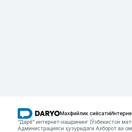
Махфийлик сиёсати
Интерне
“Дарё” интернет-нашрининг (Ўзбекистон мат
Администрацияси ҳузуридаги Ахборот ва ом