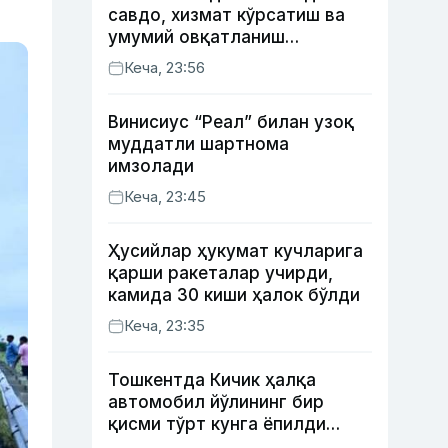
савдо, хизмат кўрсатиш ва
умумий овқатланиш
корхоналари қанча солиқ
Кеча, 23:56
тўлагани очиқланди
Винисиус “Реал” билан узоқ
муддатли шартнома
имзолади
Кеча, 23:45
Ҳусийлар ҳукумат кучларига
қарши ракеталар учирди,
камида 30 киши ҳалок бўлди
Кеча, 23:35
Тошкентда Кичик ҳалқа
автомобил йўлининг бир
қисми тўрт кунга ёпилди
(харита)