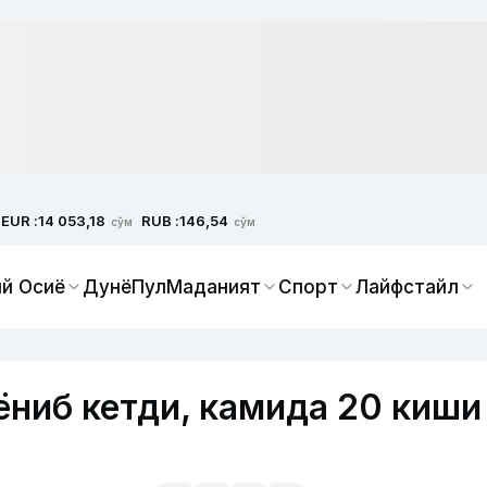
EUR :
RUB :
14 053,18
146,54
сўм
сўм
й Осиё
Дунё
Пул
Маданият
Спорт
Лайфстайл
ёниб кетди, камида 20 киши