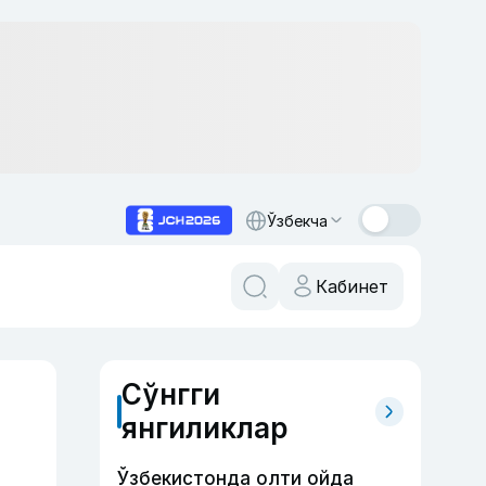
Ўзбекча
Кабинет
Сўнгги
янгиликлар
Ўзбекистонда олти ойда