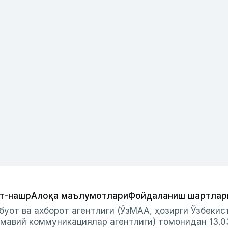
т-нашр
Алоқа маълумотлари
Фойдаланиш шартлар
буот ва ахборот агентлиги (ЎзМАА, ҳозирги Ўзбеки
мавий коммуникациялар агентлиги) томонидан 13.0