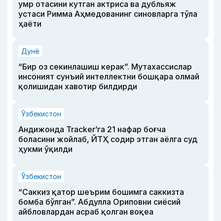
умр отасини кутган актриса ва дубльяж
устаси Римма Аҳмедованинг синовларга тўла
ҳаёти
Дунё
“Бир оз секинлашиш керак”. Мутахассислар
инсоният сунъий интеллектни бошқара олмай
қолишидан хавотир билдирди
Ўзбекистон
Андижонда Tracker’га 21 нафар боғча
боласини жойлаб, ЙТҲ содир этган аёлга суд
ҳукми ўқилди
Ўзбекистон
“Саккиз қатор шеърим бошимга саккизта
бомба бўлган”. Абдулла Ориповни сиёсий
айбловлардан асраб қолган воқеа