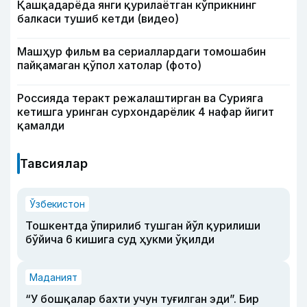
Қашқадарёда янги қурилаётган кўприкнинг
балкаси тушиб кетди (видео)
Машҳур фильм ва сериаллардаги томошабин
пайқамаган қўпол хатолар (фото)
Россияда теракт режалаштирган ва Сурияга
кетишга уринган сурхондарёлик 4 нафар йигит
қамалди
Тавсиялар
Ўзбекистон
Тошкентда ўпирилиб тушган йўл қурилиши
бўйича 6 кишига суд ҳукми ўқилди
Маданият
“У бошқалар бахти учун туғилган эди”. Бир