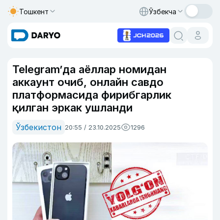
Тошкент
Ўзбекча
Telegram’да аёллар номидан
аккаунт очиб, онлайн савдо
платформасида фирибгарлик
қилган эркак ушланди
Ўзбекистон
20:55 / 23.10.2025
1296