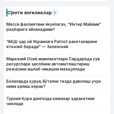
Сўнгги янгиликлар
Месси фаолиятини якунлагач, “Интер Майами”
раҳбарига айланадими?
“АҚШ ҳар ой Украинага Patriot ракеталарини
етказиб беради” — Зеленский
Марказий Осиё мамлакатлари Сирдарёда сув
ресурслари ҳисобини автоматлаштириш
режасини ишлаб чиқишни маъқуллади
Болаларда қуруқ йўтални тезда даволаш учун
нима қилиш керак?
Туркия Қора денгизда кемалар ҳаракатини
чеклади