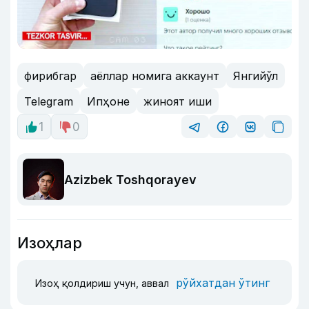
фирибгар
аёллар номига аккаунт
Янгийўл
Telegram
Ипҳоне
жиноят иши
1
0
Azizbek Toshqorayev
Изоҳлар
рўйхатдан ўтинг
Изоҳ қолдириш учун, аввал