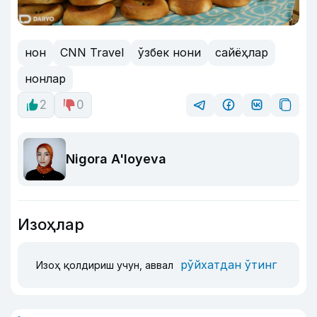
нон
CNN Travel
ўзбек нони
сайёҳлар
нонлар
2
0
Nigora A'loyeva
Изоҳлар
рўйхатдан ўтинг
Изоҳ қолдириш учун, аввал