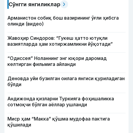
Сўнгги янгиликлар
Арманистон собиқ бош вазирининг ўғли ҳибсга
олинди (видео)
Жавоҳир Синдоров: “Гукеш ҳатто ютуқли
вазиятларда ҳам хотиржамликни йўқотади”
“Одиссея” Ноланнинг энг юқори даромад
келтирган фильмига айланди
Деновда уйи бузилган оилага янгиси қуриладиган
бўлди
Андижонда қизларни Туркияга фоҳишаликка
сотмоқчи бўлган аёллар ушланди
Миср ҳам “Макка” қўшма мудофаа пактига
қўшилади