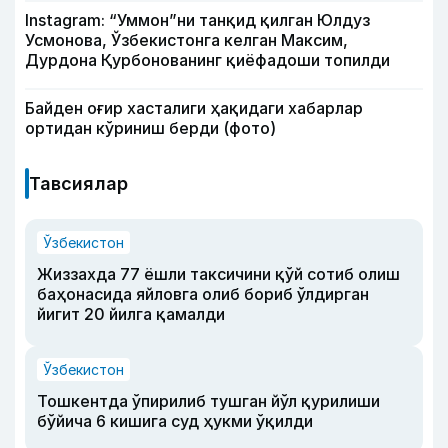
Instagram: “Уммон”ни танқид қилган Юлдуз
Усмонова, Ўзбекистонга келган Максим,
Дурдона Қурбонованинг қиёфадоши топилди
Байден оғир хасталиги ҳақидаги хабарлар
ортидан кўриниш берди (фото)
Тавсиялар
Ўзбекистон
Жиззахда 77 ёшли таксичини қўй сотиб олиш
баҳонасида яйловга олиб бориб ўлдирган
йигит 20 йилга қамалди
Ўзбекистон
Тошкентда ўпирилиб тушган йўл қурилиши
бўйича 6 кишига суд ҳукми ўқилди