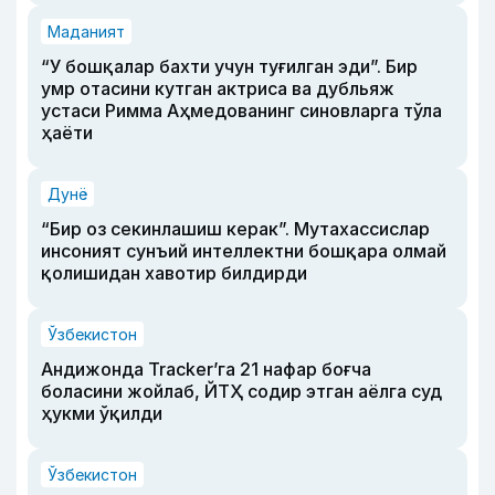
Маданият
“У бошқалар бахти учун туғилган эди”. Бир
умр отасини кутган актриса ва дубльяж
устаси Римма Аҳмедованинг синовларга тўла
ҳаёти
Дунё
“Бир оз секинлашиш керак”. Мутахассислар
инсоният сунъий интеллектни бошқара олмай
қолишидан хавотир билдирди
Ўзбекистон
Андижонда Tracker’га 21 нафар боғча
боласини жойлаб, ЙТҲ содир этган аёлга суд
ҳукми ўқилди
Ўзбекистон