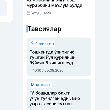
жамоасининг янги бош
мураббийи маълум бўлди
Бугун, 14:20
Тавсиялар
Ўзбекистон
Тошкентда ўпирилиб
тушган йўл қурилиши
бўйича 6 кишига суд
ҳукми ўқилди
10:10 / 05.08.2026
Маданият
“У бошқалар бахти
учун туғилган эди”. Бир
умр отасини кутган
актриса ва дубльяж