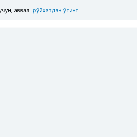
учун, аввал
рўйхатдан ўтинг