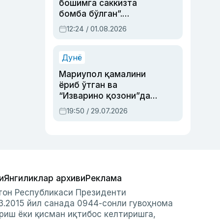
бошимга саккизта
бомба бўлган”.
Абдулла Ориповни
12:24 / 01.08.2026
сиёсий айбловлардан
асраб қолган воқеа
Дунё
Мариупол қамалини
ёриб ўтган ва
“Изварино қозони”дан
чиққан қаҳрамон —
19:50 / 29.07.2026
Украина армияси бош
қўмондони Драпатий
ҳақида
и
Янгиликлар архиви
Реклама
стон Республикаси Президенти
3.2015 йил санада 0944-сонли гувоҳнома
риш ёки қисман иқтибос келтиришга,