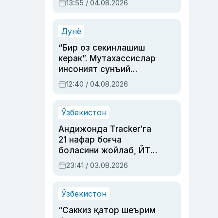
13:55 / 04.08.2026
устаси Римма
Аҳмедованинг
синовларга тўла ҳаёти
Дунё
“Бир оз секинлашиш
керак”. Мутахассислар
инсоният сунъий
интеллектни бошқара
12:40 / 04.08.2026
олмай қолишидан
хавотир билдирди
Ўзбекистон
Андижонда Tracker’га
21 нафар боғча
боласини жойлаб, ЙТҲ
содир этган аёлга суд
23:41 / 03.08.2026
ҳукми ўқилди
Ўзбекистон
“Саккиз қатор шеърим