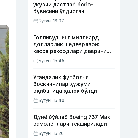
ўқувчи дастлаб бобо-
бувисини ўлдирган
Бугун, 16:07
Голливуднинг миллиард
долларлик шедеврлари:
касса рекордлари даврини
бошлаб берган 4 та фильм
Бугун, 15:45
Угандалик футболчи
босқинчилар ҳужуми
оқибатида ҳалок бўлди
Бугун, 15:40
Дунё бўйлаб Boeing 737 Мах
самолётлари текширилади
Бугун, 15:20