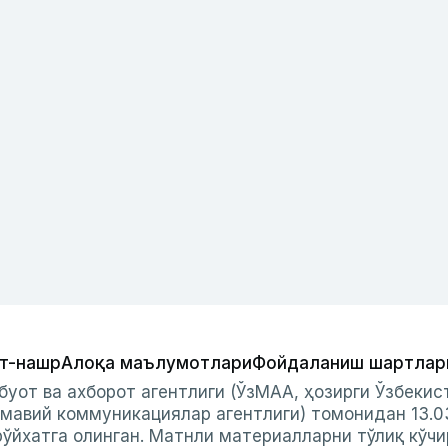
т-нашр
Алоқа маълумотлари
Фойдаланиш шартлар
буот ва ахборот агентлиги (ЎзМАА, ҳозирги Ўзбеки
мавий коммуникациялар агентлиги) томонидан 13.0
ўйхатга олинган. Матнли материалларни тўлиқ кўчи