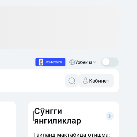
Ўзбекча
Кабинет
Сўнгги
янгиликлар
Таиланд мактабида отишма: