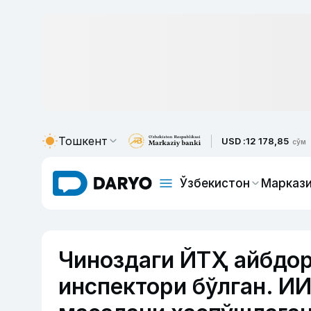
Тошкент
USD :
12 178,85
сўм
Ўзбекистон
Маркази
Чиноздаги ЙТҲ айбдор
инспектори бўлган. ИИ