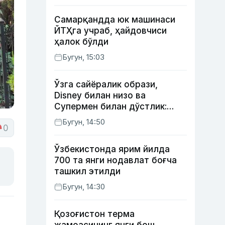
Самарқандда юк машинаси
ЙТҲга учраб, ҳайдовчиси
ҳалок бўлди
Бугун, 15:03
Ўзга сайёралик образи,
Disney билан низо ва
Супермен билан дўстлик:
актёр Робин Уильямс ҳақида
Бугун, 14:50
0
кўпчилик билмайдиган
фактлар
Ўзбекистонда ярим йилда
700 та янги нодавлат боғча
ташкил этилди
Бугун, 14:30
Қозоғистон терма