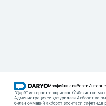
Махфийлик сиёсати
Интерне
“Дарё” интернет-нашрининг (Ўзбекистон мат
Администрацияси ҳузуридаги Ахборот ва ом
билан оммавий ахборот воситаси сифатида р