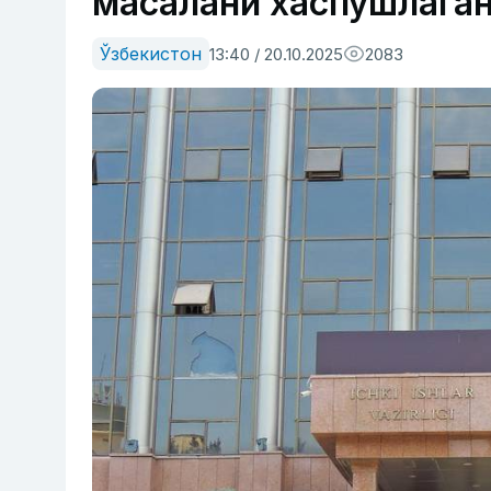
масалани хаспўшлага
Ўзбекистон
13:40 / 20.10.2025
2083