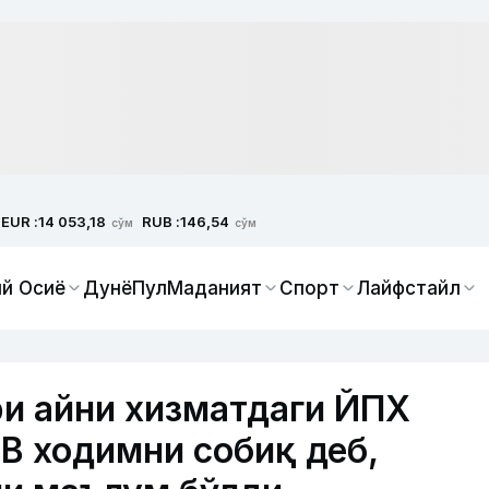
EUR :
RUB :
14 053,18
146,54
сўм
сўм
й Осиё
Дунё
Пул
Маданият
Спорт
Лайфстайл
и айни хизматдаги ЙПХ
В ходимни собиқ деб,