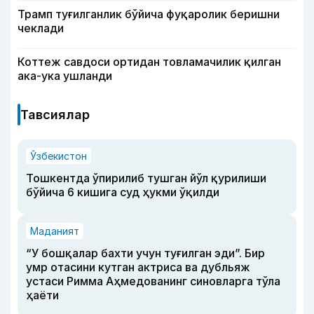
Трамп туғилганлик бўйича фуқаролик беришни
чеклади
Коттеж савдоси ортидан товламачилик қилган
ака-ука ушланди
Тавсиялар
Ўзбекистон
Тошкентда ўпирилиб тушган йўл қурилиши
бўйича 6 кишига суд ҳукми ўқилди
Маданият
“У бошқалар бахти учун туғилган эди”. Бир
умр отасини кутган актриса ва дубльяж
устаси Римма Аҳмедованинг синовларга тўла
ҳаёти