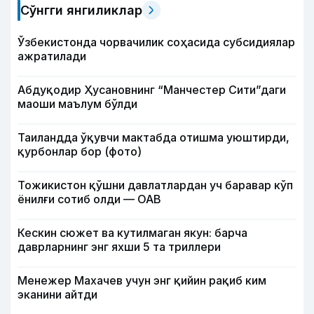
Сўнгги янгиликлар
Ўзбекистонда чорвачилик соҳасида субсидиялар
ажратилади
Абдуқодир Ҳусановнинг “Манчестер Сити”даги
маоши маълум бўлди
Таиландда ўқувчи мактабда отишма уюштирди,
қурбонлар бор (фото)
Тожикистон қўшни давлатлардан уч баравар кўп
ёнилғи сотиб олди — ОАВ
Кескин сюжет ва кутилмаган якун: барча
даврларнинг энг яхши 5 та триллери
Менежер Махачев учун энг қийин рақиб ким
эканини айтди