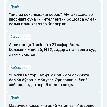
Дунё
“Бир оз секинлашиш керак”. Мутахассислар
инсоният сунъий интеллектни бошқара олмай
қолишидан хавотир билдирди
Ўзбекистон
Андижонда Tracker’га 21 нафар боғча
боласини жойлаб, ЙТҲ содир этган аёлга суд
ҳукми ўқилди
Ўзбекистон
“Саккиз қатор шеърим бошимга саккизта
бомба бўлган”. Абдулла Ориповни сиёсий
айбловлардан асраб қолган воқеа
Дунё
Мариупол қамалини ёриб ўтган ва “Изварино