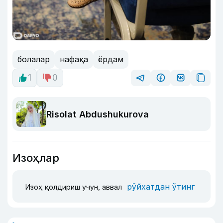
болалар
нафақа
ёрдам
1
0
Risolat Abdushukurova
Изоҳлар
рўйхатдан ўтинг
Изоҳ қолдириш учун, аввал