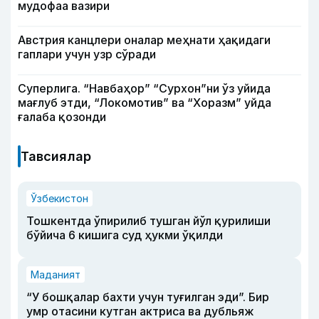
мудофаа вазири
Австрия канцлери оналар меҳнати ҳақидаги
гаплари учун узр сўради
Суперлига. “Навбаҳор” “Сурхон”ни ўз уйида
мағлуб этди, “Локомотив” ва “Хоразм” уйда
ғалаба қозонди
Тавсиялар
Ўзбекистон
Тошкентда ўпирилиб тушган йўл қурилиши
бўйича 6 кишига суд ҳукми ўқилди
Маданият
“У бошқалар бахти учун туғилган эди”. Бир
умр отасини кутган актриса ва дубльяж