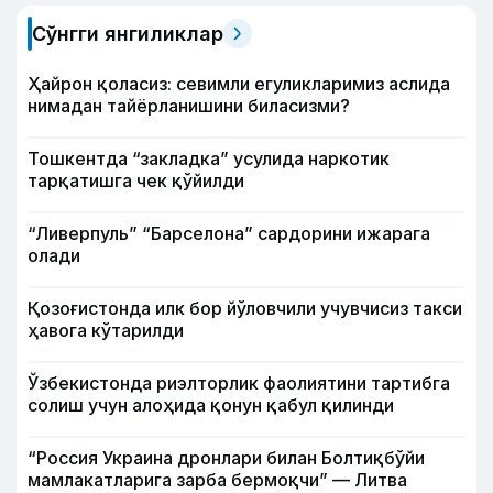
Сўнгги янгиликлар
Ҳайрон қоласиз: севимли егуликларимиз аслида
нимадан тайёрланишини биласизми?
Тошкентда “закладка” усулида наркотик
тарқатишга чек қўйилди
“Ливерпуль” “Барселона” сардорини ижарага
олади
Қозоғистонда илк бор йўловчили учувчисиз такси
ҳавога кўтарилди
Ўзбекистонда риэлторлик фаолиятини тартибга
солиш учун алоҳида қонун қабул қилинди
“Россия Украина дронлари билан Болтиқбўйи
мамлакатларига зарба бермоқчи” — Литва