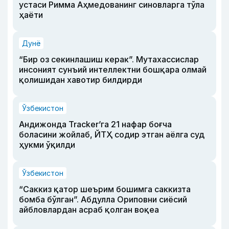
устаси Римма Аҳмедованинг синовларга тўла
ҳаёти
Дунё
“Бир оз секинлашиш керак”. Мутахассислар
инсоният сунъий интеллектни бошқара олмай
қолишидан хавотир билдирди
Ўзбекистон
Андижонда Tracker’га 21 нафар боғча
боласини жойлаб, ЙТҲ содир этган аёлга суд
ҳукми ўқилди
Ўзбекистон
“Саккиз қатор шеърим бошимга саккизта
бомба бўлган”. Абдулла Ориповни сиёсий
айбловлардан асраб қолган воқеа