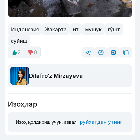
Индонезия
Жакарта
ит
мушук
гўшт
сўйиш
2
0
Dilafro‘z Mirzayeva
Изоҳлар
рўйхатдан ўтинг
Изоҳ қолдириш учун, аввал