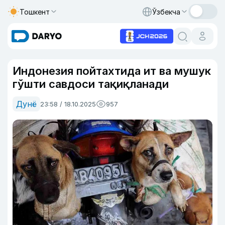
Тошкент
Ўзбекча
Индонезия пойтахтида ит ва мушук
гўшти савдоси тақиқланади
Дунё
23:58 / 18.10.2025
957