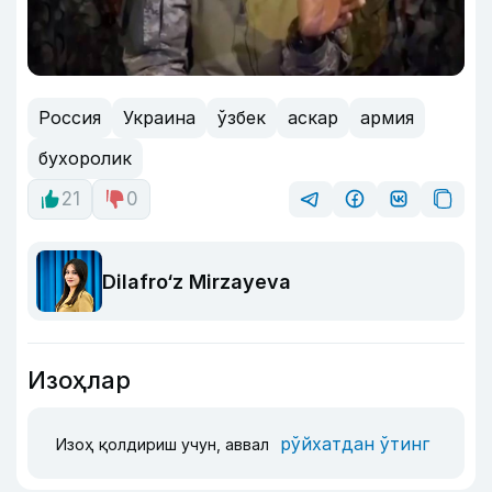
Россия
Украина
ўзбек
аскар
армия
бухоролик
21
0
Dilafro‘z Mirzayeva
Изоҳлар
рўйхатдан ўтинг
Изоҳ қолдириш учун, аввал