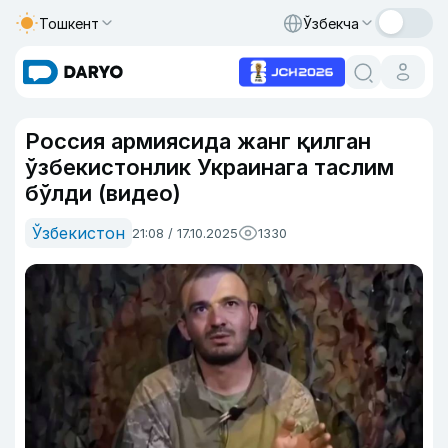
Тошкент
Ўзбекча
Россия армиясида жанг қилган
ўзбекистонлик Украинага таслим
бўлди (видео)
Ўзбекистон
21:08 / 17.10.2025
1330