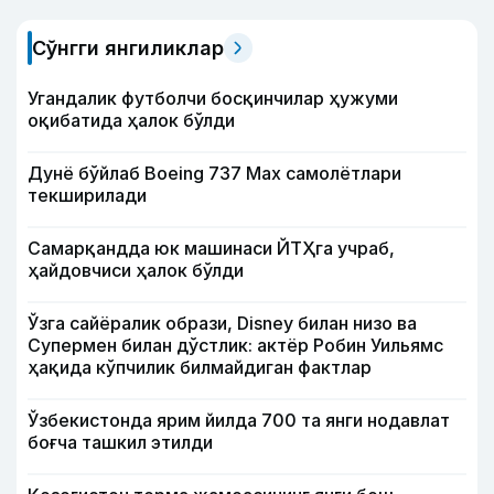
Сўнгги янгиликлар
Угандалик футболчи босқинчилар ҳужуми
оқибатида ҳалок бўлди
Дунё бўйлаб Boeing 737 Мах самолётлари
текширилади
Самарқандда юк машинаси ЙТҲга учраб,
ҳайдовчиси ҳалок бўлди
Ўзга сайёралик образи, Disney билан низо ва
Супермен билан дўстлик: актёр Робин Уильямс
ҳақида кўпчилик билмайдиган фактлар
Ўзбекистонда ярим йилда 700 та янги нодавлат
боғча ташкил этилди