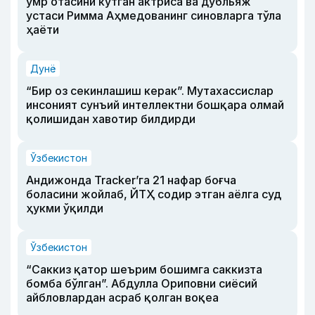
умр отасини кутган актриса ва дубльяж
устаси Римма Аҳмедованинг синовларга тўла
ҳаёти
Дунё
“Бир оз секинлашиш керак”. Мутахассислар
инсоният сунъий интеллектни бошқара олмай
қолишидан хавотир билдирди
Ўзбекистон
Андижонда Tracker’га 21 нафар боғча
боласини жойлаб, ЙТҲ содир этган аёлга суд
ҳукми ўқилди
Ўзбекистон
“Саккиз қатор шеърим бошимга саккизта
бомба бўлган”. Абдулла Ориповни сиёсий
айбловлардан асраб қолган воқеа