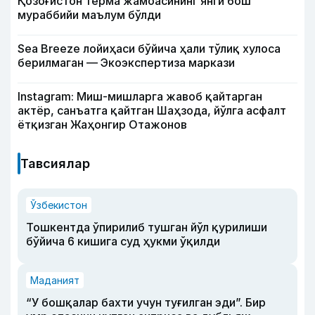
Қозоғистон терма жамоасининг янги бош
мураббийи маълум бўлди
Sea Breeze лойиҳаси бўйича ҳали тўлиқ хулоса
берилмаган — Экоэкспертиза маркази
Instagram: Миш-мишларга жавоб қайтарган
актёр, санъатга қайтган Шаҳзода, йўлга асфалт
ётқизган Жаҳонгир Отажонов
Тавсиялар
Ўзбекистон
Тошкентда ўпирилиб тушган йўл қурилиши
бўйича 6 кишига суд ҳукми ўқилди
Маданият
“У бошқалар бахти учун туғилган эди”. Бир