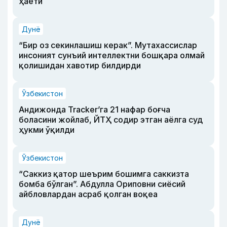
ҳаёти
Дунё
“Бир оз секинлашиш керак”. Мутахассислар
инсоният сунъий интеллектни бошқара олмай
қолишидан хавотир билдирди
Ўзбекистон
Андижонда Tracker’га 21 нафар боғча
боласини жойлаб, ЙТҲ содир этган аёлга суд
ҳукми ўқилди
Ўзбекистон
“Саккиз қатор шеърим бошимга саккизта
бомба бўлган”. Абдулла Ориповни сиёсий
айбловлардан асраб қолган воқеа
Дунё