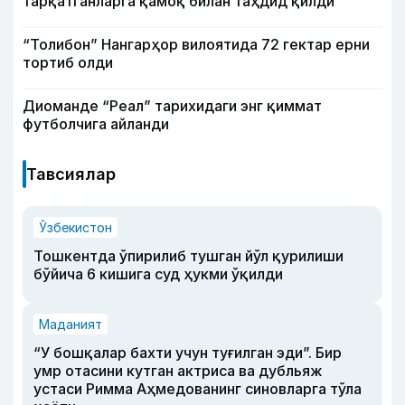
тарқатганларга қамоқ билан таҳдид қилди
“Толибон” Нангарҳор вилоятида 72 гектар ерни
тортиб олди
Диоманде “Реал” тарихидаги энг қиммат
футболчига айланди
Тавсиялар
Ўзбекистон
Тошкентда ўпирилиб тушган йўл қурилиши
бўйича 6 кишига суд ҳукми ўқилди
Маданият
“У бошқалар бахти учун туғилган эди”. Бир
умр отасини кутган актриса ва дубльяж
устаси Римма Аҳмедованинг синовларга тўла