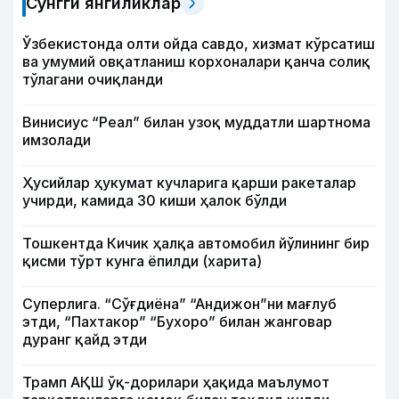
Сўнгги янгиликлар
Ўзбекистонда олти ойда савдо, хизмат кўрсатиш
ва умумий овқатланиш корхоналари қанча солиқ
тўлагани очиқланди
Винисиус “Реал” билан узоқ муддатли шартнома
имзолади
Ҳусийлар ҳукумат кучларига қарши ракеталар
учирди, камида 30 киши ҳалок бўлди
Тошкентда Кичик ҳалқа автомобил йўлининг бир
қисми тўрт кунга ёпилди (харита)
Суперлига. “Сўғдиёна” “Андижон”ни мағлуб
этди, “Пахтакор” “Бухоро” билан жанговар
дуранг қайд этди
Трамп АҚШ ўқ-дорилари ҳақида маълумот