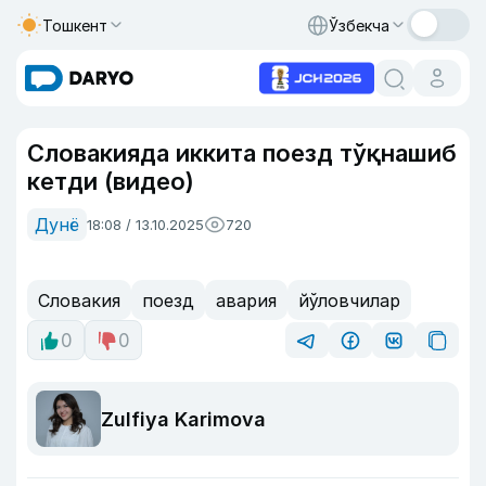
Тошкент
Ўзбекча
Словакияда иккита поезд тўқнашиб
кетди (видео)
Дунё
18:08 / 13.10.2025
720
Словакия
поезд
авария
йўловчилар
0
0
Zulfiya Karimova