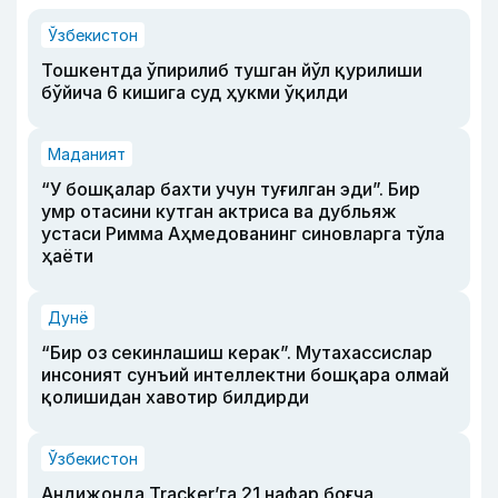
Ўзбекистон
Тошкентда ўпирилиб тушган йўл қурилиши
бўйича 6 кишига суд ҳукми ўқилди
Маданият
“У бошқалар бахти учун туғилган эди”. Бир
умр отасини кутган актриса ва дубльяж
устаси Римма Аҳмедованинг синовларга тўла
ҳаёти
Дунё
“Бир оз секинлашиш керак”. Мутахассислар
инсоният сунъий интеллектни бошқара олмай
қолишидан хавотир билдирди
Ўзбекистон
Андижонда Tracker’га 21 нафар боғча