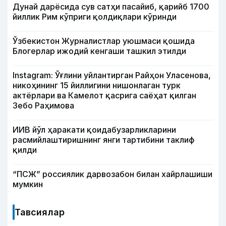
Дунай дарёсида сув сатҳи пасайиб, қарийб 1700
йиллик Рим кўприги қолдиқлари кўринди
Ўзбекистон Журналистлар уюшмаси қошида
Блогерлар ижодий кенгаши ташкил этилди
Instagram: Ўғлини уйлантирган Райҳон Уласенова,
никоҳининг 15 йиллигини нишонлаган турк
актёрлари ва Камелот қасрига саёҳат қилган
Зебо Раҳимова
ИИВ йўл ҳаракати қоидабузарликларини
расмийлаштиришнинг янги тартибини таклиф
қилди
“ПСЖ” россиялик дарвозабон билан хайрлашиши
мумкин
Тавсиялар