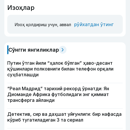
Изоҳлар
рўйхатдан ўтинг
Изоҳ қолдириш учун, аввал
Сўнгги янгиликлар
Путин ўтган йили “ҳалок бўлган” ҳаво-десант
қўшинлари полковниги билан телефон орқали
суҳбатлашди
“Реал Мадрид” тарихий рекорд ўрнатди: Ян
Диоманде Африка футболидаги энг қиммат
трансферга айланди
Детектив, сир ва даҳшат уйғунлиги: бир нафасда
кўриб тугатиладиган 3 та сериал