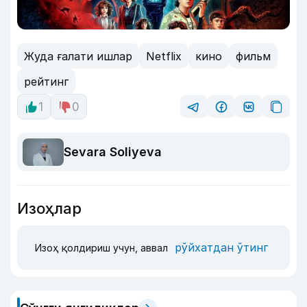
Жуда ғалати ишлар
Netflix
кино
фильм
рейтинг
1
0
Sevara Soliyeva
Изоҳлар
рўйхатдан ўтинг
Изоҳ қолдириш учун, аввал