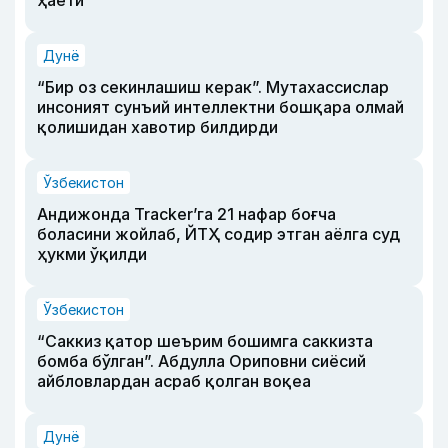
Дунё
“Бир оз секинлашиш керак”. Мутахассислар
инсоният сунъий интеллектни бошқара олмай
қолишидан хавотир билдирди
Ўзбекистон
Андижонда Tracker’га 21 нафар боғча
боласини жойлаб, ЙТҲ содир этган аёлга суд
ҳукми ўқилди
Ўзбекистон
“Саккиз қатор шеърим бошимга саккизта
бомба бўлган”. Абдулла Ориповни сиёсий
айбловлардан асраб қолган воқеа
Дунё