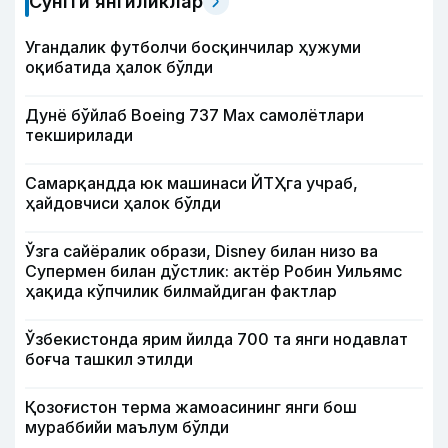
Сўнгги янгиликлар
Угандалик футболчи босқинчилар ҳужуми
оқибатида ҳалок бўлди
Дунё бўйлаб Boeing 737 Мах самолётлари
текширилади
Самарқандда юк машинаси ЙТҲга учраб,
ҳайдовчиси ҳалок бўлди
Ўзга сайёралик образи, Disney билан низо ва
Супермен билан дўстлик: актёр Робин Уильямс
ҳақида кўпчилик билмайдиган фактлар
Ўзбекистонда ярим йилда 700 та янги нодавлат
боғча ташкил этилди
Қозоғистон терма жамоасининг янги бош
мураббийи маълум бўлди