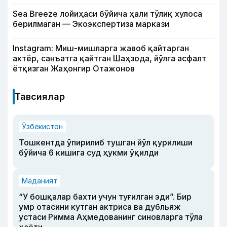
Sea Breeze лойиҳаси бўйича ҳали тўлиқ хулоса
берилмаган — Экоэкспертиза маркази
Instagram: Миш-мишларга жавоб қайтарган
актёр, санъатга қайтган Шаҳзода, йўлга асфалт
ётқизган Жаҳонгир Отажонов
Тавсиялар
Ўзбекистон
Тошкентда ўпирилиб тушган йўл қурилиши
бўйича 6 кишига суд ҳукми ўқилди
Маданият
“У бошқалар бахти учун туғилган эди”. Бир
умр отасини кутган актриса ва дубльяж
устаси Римма Аҳмедованинг синовларга тўла
ҳаёти