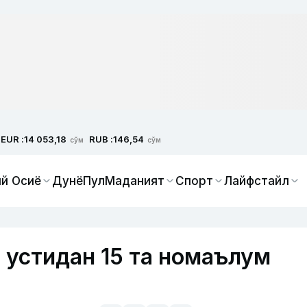
EUR :
RUB :
14 053,18
146,54
сўм
сўм
й Осиё
Дунё
Пул
Маданият
Спорт
Лайфстайл
 устидан 15 та номаълум