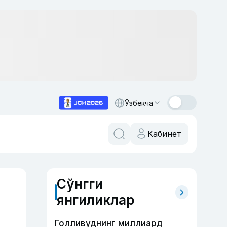
Ўзбекча
Кабинет
Сўнгги
янгиликлар
Голливуднинг миллиард