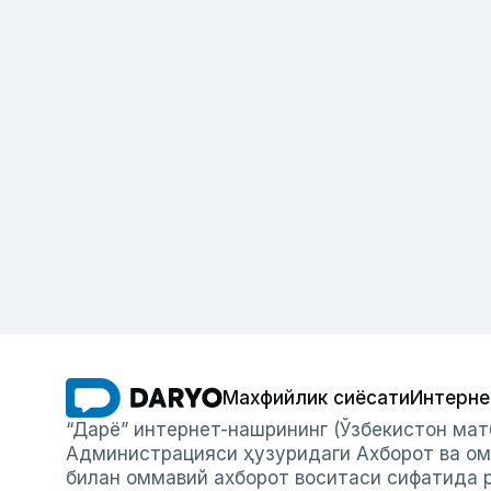
Махфийлик сиёсати
Интерне
“Дарё” интернет-нашрининг (Ўзбекистон мат
Администрацияси ҳузуридаги Ахборот ва ом
билан оммавий ахборот воситаси сифатида р