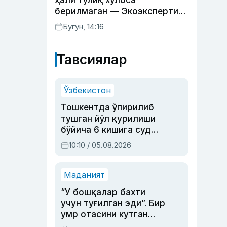
ҳали тўлиқ хулоса
берилмаган — Экоэкспертиза
маркази
Бугун, 14:16
Тавсиялар
Ўзбекистон
Тошкентда ўпирилиб
тушган йўл қурилиши
бўйича 6 кишига суд
ҳукми ўқилди
10:10 / 05.08.2026
Маданият
“У бошқалар бахти
учун туғилган эди”. Бир
умр отасини кутган
актриса ва дубльяж