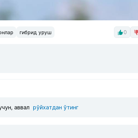
онлар
гибрид уруш
0
учун, аввал
рўйхатдан ўтинг