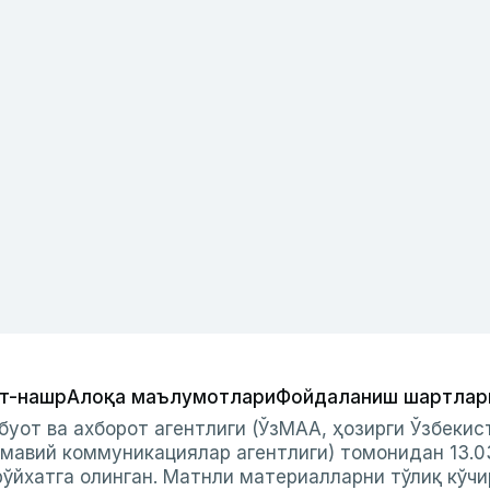
т-нашр
Алоқа маълумотлари
Фойдаланиш шартлар
буот ва ахборот агентлиги (ЎзМАА, ҳозирги Ўзбеки
мавий коммуникациялар агентлиги) томонидан 13.0
ўйхатга олинган. Матнли материалларни тўлиқ кўчи