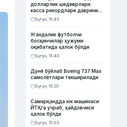
долларлик шедеврлари:
касса рекордлари даврини
бошлаб берган 4 та фильм
Бугун, 15:45
Угандалик футболчи
босқинчилар ҳужуми
оқибатида ҳалок бўлди
Бугун, 15:40
Дунё бўйлаб Boeing 737 Мах
самолётлари текширилади
Бугун, 15:20
Самарқандда юк машинаси
ЙТҲга учраб, ҳайдовчиси
ҳалок бўлди
Бугун, 15:03