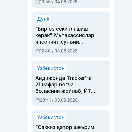
13:55 / 04.08.2026
устаси Римма
Аҳмедованинг
синовларга тўла ҳаёти
Дунё
“Бир оз секинлашиш
керак”. Мутахассислар
инсоният сунъий
интеллектни бошқара
12:40 / 04.08.2026
олмай қолишидан
хавотир билдирди
Ўзбекистон
Андижонда Tracker’га
21 нафар боғча
боласини жойлаб, ЙТҲ
содир этган аёлга суд
23:41 / 03.08.2026
ҳукми ўқилди
Ўзбекистон
“Саккиз қатор шеърим