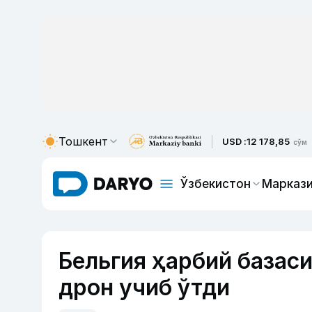
Тошкент
USD :
12 178,85
сўм
Ўзбекистон
Маркази
Бельгия ҳарбий базаси
дрон учиб ўтди