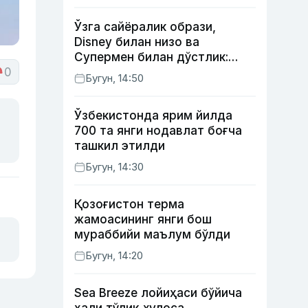
Ўзга сайёралик образи,
Disney билан низо ва
Супермен билан дўстлик:
0
актёр Робин Уильямс ҳақида
Бугун, 14:50
кўпчилик билмайдиган
фактлар
Ўзбекистонда ярим йилда
700 та янги нодавлат боғча
ташкил этилди
Бугун, 14:30
Қозоғистон терма
жамоасининг янги бош
мураббийи маълум бўлди
Бугун, 14:20
Sea Breeze лойиҳаси бўйича