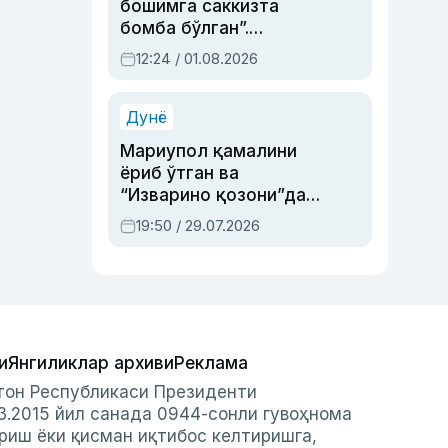
бошимга саккизта
бомба бўлган”.
Абдулла Ориповни
12:24 / 01.08.2026
сиёсий айбловлардан
асраб қолган воқеа
Дунё
Мариупол қамалини
ёриб ўтган ва
“Изварино қозони”дан
чиққан қаҳрамон —
19:50 / 29.07.2026
Украина армияси бош
қўмондони Драпатий
ҳақида
и
Янгиликлар архиви
Реклама
стон Республикаси Президенти
3.2015 йил санада 0944-сонли гувоҳнома
риш ёки қисман иқтибос келтиришга,