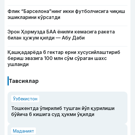
Флик “Барселона”нинг икки футболчисига чиқиш
эшикларини кўрсатди
Эрон Ҳормузда БАА ёнилғи кемасига ракета
билан ҳужум қилди — Абу Даби
Қашқадарёда 6 гектар ерни хусусийлаштириб
бериш эвазига 100 млн сўм сўраган шахс
ушланди
Тавсиялар
Ўзбекистон
Тошкентда ўпирилиб тушган йўл қурилиши
бўйича 6 кишига суд ҳукми ўқилди
Маданият