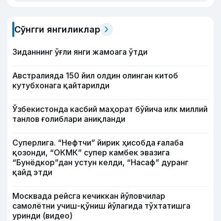
Сўнгги янгиликлар
Зиданнинг ўғли янги жамоага ўтди
Австралияда 150 йил олдин олинган китоб
кутубхонага қайтарилди
Ўзбекистонда касбий маҳорат бўйича илк миллий
танлов ғолиблари аниқланди
Суперлига. “Нефтчи” йирик ҳисобда ғалаба
қозонди, “ОКМК” супер камбек эвазига
“Бунёдкор”дан устун келди, “Насаф” дуранг
қайд этди
Москвада рейсга кечиккан йўловчилар
самолётни учиш-қўниш йўлагида тўхтатишга
уринди (видео)