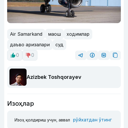
Air Samarkand
маош
ходимлар
даъво аризалари
суд
0
0
Azizbek Toshqorayev
Изоҳлар
рўйхатдан ўтинг
Изоҳ қолдириш учун, аввал