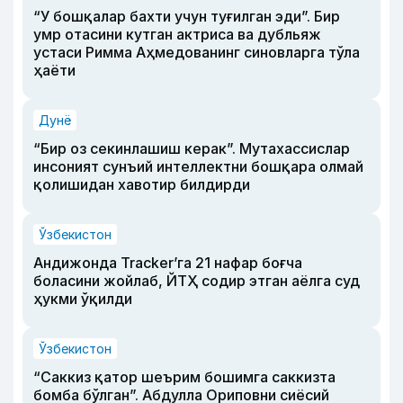
“У бошқалар бахти учун туғилган эди”. Бир
умр отасини кутган актриса ва дубльяж
устаси Римма Аҳмедованинг синовларга тўла
ҳаёти
Дунё
“Бир оз секинлашиш керак”. Мутахассислар
инсоният сунъий интеллектни бошқара олмай
қолишидан хавотир билдирди
Ўзбекистон
Андижонда Tracker’га 21 нафар боғча
боласини жойлаб, ЙТҲ содир этган аёлга суд
ҳукми ўқилди
Ўзбекистон
“Саккиз қатор шеърим бошимга саккизта
бомба бўлган”. Абдулла Ориповни сиёсий