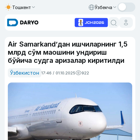
Тошкент
Ўзбекча
Air Samarkandʼдан ишчиларнинг 1,5
млрд сўм маошини ундириш
бўйича судга аризалар киритилди
Ўзбекистон
17:46 / 01.10.2025
922