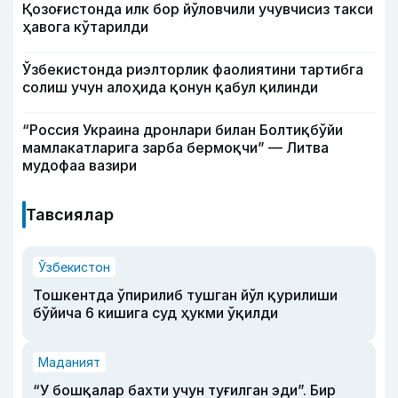
Қозоғистонда илк бор йўловчили учувчисиз такси
ҳавога кўтарилди
Ўзбекистонда риэлторлик фаолиятини тартибга
солиш учун алоҳида қонун қабул қилинди
“Россия Украина дронлари билан Болтиқбўйи
мамлакатларига зарба бермоқчи” — Литва
мудофаа вазири
Тавсиялар
Ўзбекистон
Тошкентда ўпирилиб тушган йўл қурилиши
бўйича 6 кишига суд ҳукми ўқилди
Маданият
“У бошқалар бахти учун туғилган эди”. Бир