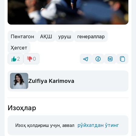
Пентагон
АҚШ
уруш
генераллар
Ҳегсет
2
0
Zulfiya Karimova
Изоҳлар
рўйхатдан ўтинг
Изоҳ қолдириш учун, аввал