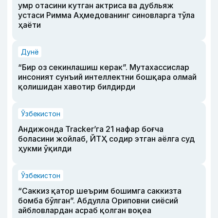
умр отасини кутган актриса ва дубльяж
устаси Римма Аҳмедованинг синовларга тўла
ҳаёти
Дунё
“Бир оз секинлашиш керак”. Мутахассислар
инсоният сунъий интеллектни бошқара олмай
қолишидан хавотир билдирди
Ўзбекистон
Андижонда Tracker’га 21 нафар боғча
боласини жойлаб, ЙТҲ содир этган аёлга суд
ҳукми ўқилди
Ўзбекистон
“Саккиз қатор шеърим бошимга саккизта
бомба бўлган”. Абдулла Ориповни сиёсий
айбловлардан асраб қолган воқеа