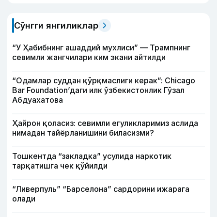
Сўнгги янгиликлар
“У Ҳабибнинг ашаддий мухлиси” — Трампнинг
севимли жангчилари ким экани айтилди
“Одамлар суддан қўрқмаслиги керак”: Chicago
Bar Foundation’даги илк ўзбекистонлик Гўзал
Абдуахатова
Ҳайрон қоласиз: севимли егуликларимиз аслида
нимадан тайёрланишини биласизми?
Тошкентда “закладка” усулида наркотик
тарқатишга чек қўйилди
“Ливерпуль” “Барселона” сардорини ижарага
олади