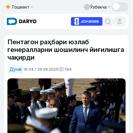
Тошкент
Ўзбекча
Пентагон раҳбари юзлаб
генералларни шошилинч йиғилишга
чақирди
Дунё
10:34 / 26.09.2025
784