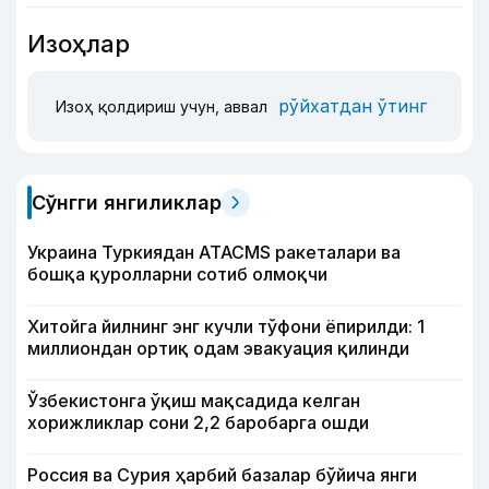
Изоҳлар
рўйхатдан ўтинг
Изоҳ қолдириш учун, аввал
Сўнгги янгиликлар
Украина Туркиядан ATACMS ракеталари ва
бошқа қуролларни сотиб олмоқчи
Хитойга йилнинг энг кучли тўфони ёпирилди: 1
миллиондан ортиқ одам эвакуация қилинди
Ўзбекистонга ўқиш мақсадида келган
хорижликлар сони 2,2 баробарга ошди
Россия ва Сурия ҳарбий базалар бўйича янги