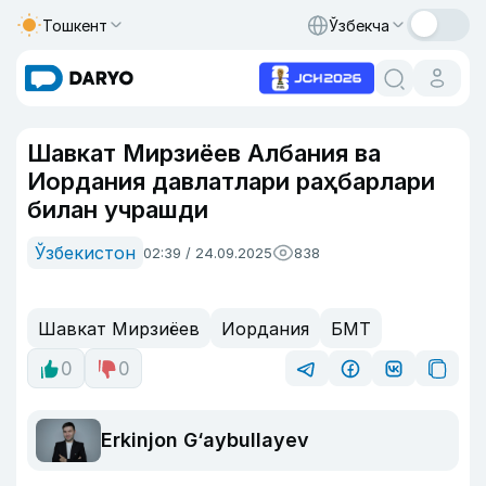
Тошкент
Ўзбекча
Шавкат Мирзиёев Албания ва
Иордания давлатлари раҳбарлари
билан учрашди
Ўзбекистон
02:39 / 24.09.2025
838
Шавкат Мирзиёев
Иордания
БМТ
0
0
Erkinjon G‘aybullayev