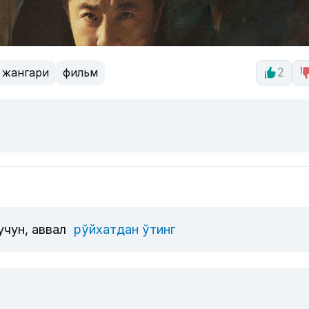
жангари
фильм
2
учун, аввал
рўйхатдан ўтинг