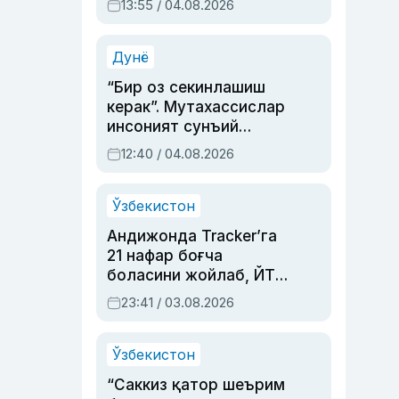
13:55 / 04.08.2026
устаси Римма
Аҳмедованинг
синовларга тўла ҳаёти
Дунё
“Бир оз секинлашиш
керак”. Мутахассислар
инсоният сунъий
интеллектни бошқара
12:40 / 04.08.2026
олмай қолишидан
хавотир билдирди
Ўзбекистон
Андижонда Tracker’га
21 нафар боғча
боласини жойлаб, ЙТҲ
содир этган аёлга суд
23:41 / 03.08.2026
ҳукми ўқилди
Ўзбекистон
“Саккиз қатор шеърим