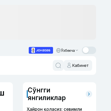
Ўзбекча
Кабинет
Сўнгги
еш
янгиликлар
Ҳайрон қоласиз: севимли