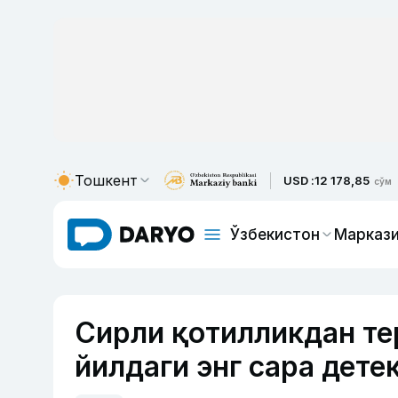
Тошкент
USD :
12 178,85
сўм
Ўзбекистон
Маркази
Сирли қотилликдан тер
йилдаги энг сара дете