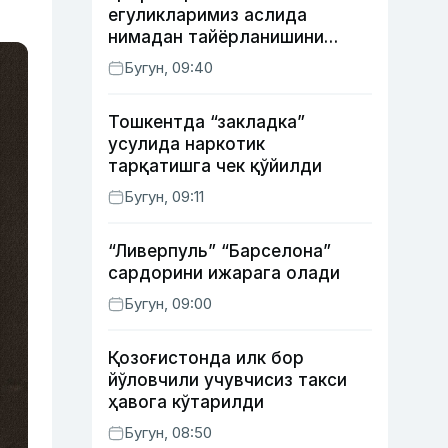
егуликларимиз аслида
нимадан тайёрланишини
биласизми?
Бугун, 09:40
Тошкентда “закладка”
усулида наркотик
тарқатишга чек қўйилди
Бугун, 09:11
“Ливерпуль” “Барселона”
сардорини ижарага олади
Бугун, 09:00
Қозоғистонда илк бор
йўловчили учувчисиз такси
ҳавога кўтарилди
Бугун, 08:50