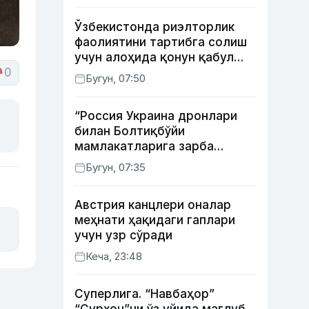
Ўзбекистонда риэлторлик
фаолиятини тартибга солиш
учун алоҳида қонун қабул
0
қилинди
Бугун, 07:50
“Россия Украина дронлари
билан Болтиқбўйи
мамлакатларига зарба
бермоқчи” — Литва мудофаа
Бугун, 07:35
вазири
Австрия канцлери оналар
меҳнати ҳақидаги гаплари
учун узр сўради
Кеча, 23:48
Суперлига. “Навбаҳор”