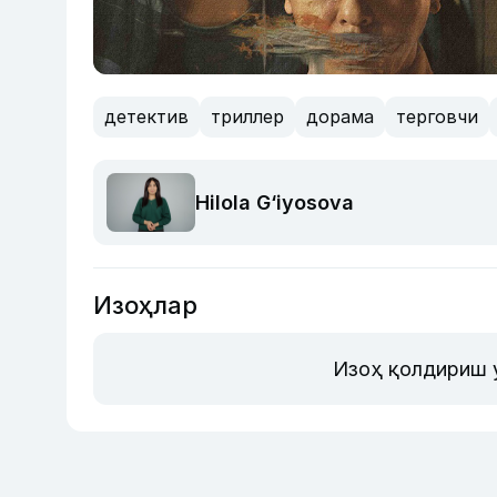
детектив
триллер
дорама
терговчи
Hilola G‘iyosova
Изоҳлар
Изоҳ қолдириш 