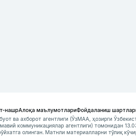
т-нашр
Алоқа маълумотлари
Фойдаланиш шартлар
буот ва ахборот агентлиги (ЎзМАА, ҳозирги Ўзбеки
мавий коммуникациялар агентлиги) томонидан 13.0
ўйхатга олинган. Матнли материалларни тўлиқ кўчи