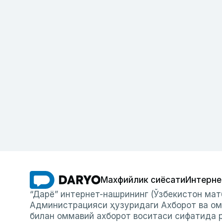
Махфийлик сиёсати
Интерне
“Дарё” интернет-нашрининг (Ўзбекистон мат
Администрацияси ҳузуридаги Ахборот ва ом
билан оммавий ахборот воситаси сифатида р