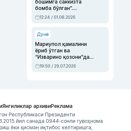
бошимга саккизта
бомба бўлган”.
Абдулла Ориповни
12:24 / 01.08.2026
сиёсий айбловлардан
асраб қолган воқеа
Дунё
Мариупол қамалини
ёриб ўтган ва
“Изварино қозони”дан
чиққан қаҳрамон —
19:50 / 29.07.2026
Украина армияси бош
қўмондони Драпатий
ҳақида
и
Янгиликлар архиви
Реклама
стон Республикаси Президенти
3.2015 йил санада 0944-сонли гувоҳнома
риш ёки қисман иқтибос келтиришга,