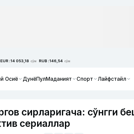
EUR :
RUB :
14 053,18
146,54
сўм
сўм
й Осиё
Дунё
Пул
Маданият
Спорт
Лайфстайл
гов сирларигача: сўнгги б
ктив сериаллар