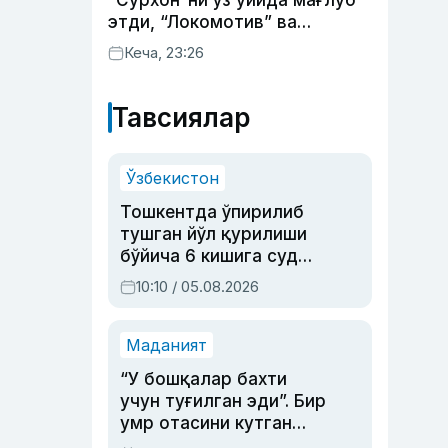
“Сурхон”ни ўз уйида мағлуб
этди, “Локомотив” ва
“Хоразм” уйда ғалаба
Кеча, 23:26
қозонди
Тавсиялар
Ўзбекистон
Тошкентда ўпирилиб
тушган йўл қурилиши
бўйича 6 кишига суд
ҳукми ўқилди
10:10 / 05.08.2026
Маданият
“У бошқалар бахти
учун туғилган эди”. Бир
умр отасини кутган
актриса ва дубльяж