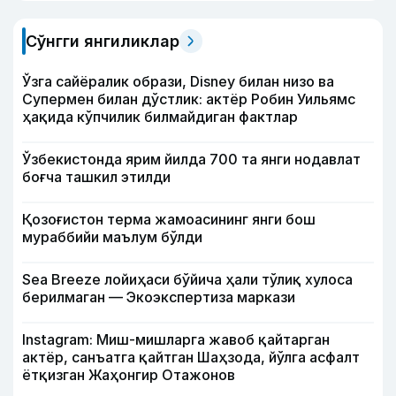
Сўнгги янгиликлар
Ўзга сайёралик образи, Disney билан низо ва
Супермен билан дўстлик: актёр Робин Уильямс
ҳақида кўпчилик билмайдиган фактлар
Ўзбекистонда ярим йилда 700 та янги нодавлат
боғча ташкил этилди
Қозоғистон терма жамоасининг янги бош
мураббийи маълум бўлди
Sea Breeze лойиҳаси бўйича ҳали тўлиқ хулоса
берилмаган — Экоэкспертиза маркази
Instagram: Миш-мишларга жавоб қайтарган
актёр, санъатга қайтган Шаҳзода, йўлга асфалт
ётқизган Жаҳонгир Отажонов