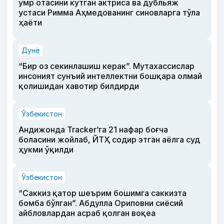
умр отасини кутган актриса ва дубльяж
устаси Римма Аҳмедованинг синовларга тўла
ҳаёти
Дунё
“Бир оз секинлашиш керак”. Мутахассислар
инсоният сунъий интеллектни бошқара олмай
қолишидан хавотир билдирди
Ўзбекистон
Андижонда Tracker’га 21 нафар боғча
боласини жойлаб, ЙТҲ содир этган аёлга суд
ҳукми ўқилди
Ўзбекистон
“Саккиз қатор шеърим бошимга саккизта
бомба бўлган”. Абдулла Ориповни сиёсий
айбловлардан асраб қолган воқеа