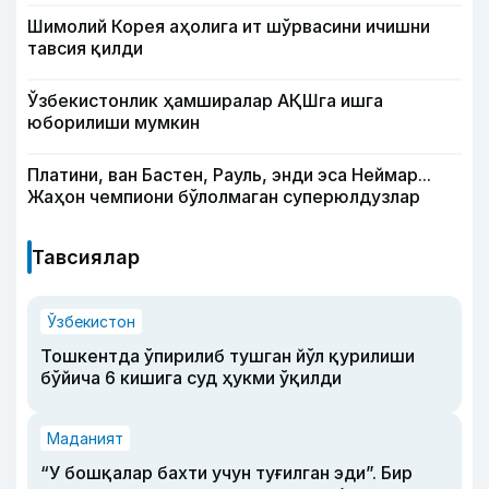
Шимолий Корея аҳолига ит шўрвасини ичишни
тавсия қилди
Ўзбекистонлик ҳамширалар АҚШга ишга
юборилиши мумкин
Платини, ван Бастен, Рауль, энди эса Неймар...
Жаҳон чемпиони бўлолмаган суперюлдузлар
Тавсиялар
Ўзбекистон
Тошкентда ўпирилиб тушган йўл қурилиши
бўйича 6 кишига суд ҳукми ўқилди
Маданият
“У бошқалар бахти учун туғилган эди”. Бир