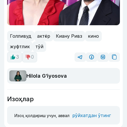
Голливуд
актёр
Киану Ривз
кино
жуфтлик
тўй
3
0
Hilola G‘iyosova
Изоҳлар
рўйхатдан ўтинг
Изоҳ қолдириш учун, аввал