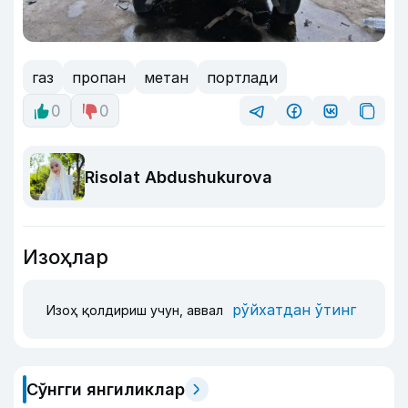
газ
пропан
метан
портлади
0
0
Risolat Abdushukurova
Изоҳлар
рўйхатдан ўтинг
Изоҳ қолдириш учун, аввал
Сўнгги янгиликлар