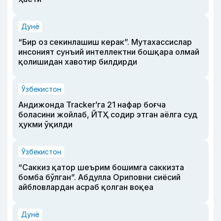
Дунё
“Бир оз секинлашиш керак”. Мутахассислар
инсоният сунъий интеллектни бошқара олмай
қолишидан хавотир билдирди
Ўзбекистон
Андижонда Tracker’га 21 нафар боғча
боласини жойлаб, ЙТҲ содир этган аёлга суд
ҳукми ўқилди
Ўзбекистон
“Саккиз қатор шеърим бошимга саккизта
бомба бўлган”. Абдулла Ориповни сиёсий
айбловлардан асраб қолган воқеа
Дунё