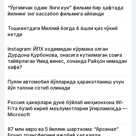
“Ўргимчак одам: Янги кун” фильми бир ҳафтада
йилнинг энг кассабоп фильмига айланди
Тошкентдаги Миллий боғда 4 ёшли қиз чўкиб
кетди
Instagram: ЙПХ ходимидан кўрмана олган
Дурдона Қурбонова, онасига кутилмаган совға
тайёрлаган Умид винес, хонанда Райҳон нимадан
хафа?
Пулли автомобил йўлларида ҳаракатланиш учун
йўл талони сотиб олинади
Россия ҳакерлари дунё бўйлаб меҳмонхона Wi-
Fi’га бузиб кириб маълумотларни ўғирламоқда —
Microsoft
87 млн евро ва 5 йиллик шартнома: “Арсенал”
Бруно трансферини ижобий ҳал қилди