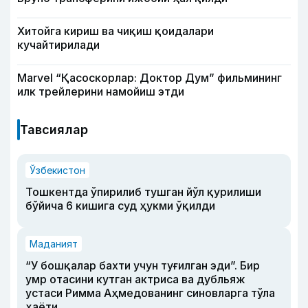
Хитойга кириш ва чиқиш қоидалари
кучайтирилади
Marvel “Қасоскорлар: Доктор Дум” фильмининг
илк трейлерини намойиш этди
Тавсиялар
Ўзбекистон
Тошкентда ўпирилиб тушган йўл қурилиши
бўйича 6 кишига суд ҳукми ўқилди
Маданият
“У бошқалар бахти учун туғилган эди”. Бир
умр отасини кутган актриса ва дубльяж
устаси Римма Аҳмедованинг синовларга тўла
ҳаёти