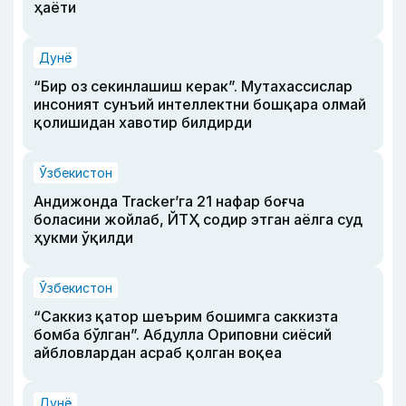
ҳаёти
Дунё
“Бир оз секинлашиш керак”. Мутахассислар
инсоният сунъий интеллектни бошқара олмай
қолишидан хавотир билдирди
Ўзбекистон
Андижонда Tracker’га 21 нафар боғча
боласини жойлаб, ЙТҲ содир этган аёлга суд
ҳукми ўқилди
Ўзбекистон
“Саккиз қатор шеърим бошимга саккизта
бомба бўлган”. Абдулла Ориповни сиёсий
айбловлардан асраб қолган воқеа
Дунё