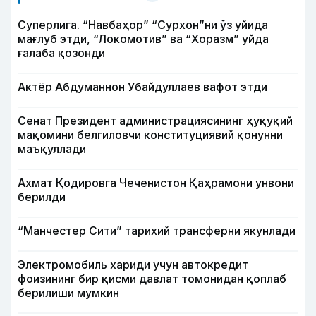
Суперлига. “Навбаҳор” “Сурхон”ни ўз уйида
мағлуб этди, “Локомотив” ва “Хоразм” уйда
ғалаба қозонди
Актёр Абду­маннон Убайдуллаев вафот этди
Сенат Президент администрациясининг ҳуқуқий
мақомини белгиловчи конституциявий қонунни
маъқуллади
Ахмат Қодировга Чеченистон Қаҳрамони унвони
берилди
“Манчестер Сити” тарихий трансферни якунлади
Электромобиль хариди учун автокредит
фоизининг бир қисми давлат томонидан қоплаб
берилиши мумкин