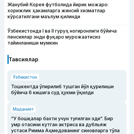
Жанубий Корея футболида йирик можаро:
хорижлик ҳакамларга жинсий хизматлар
кўрсатилгани маълум қилинди
Ўзбекистонда I ва II гуруҳ ногиронлиги бўйича
пенсиялар энди фуқаро мурожаатисиз
тайинланиши мумкин
Тавсиялар
Ўзбекистон
Тошкентда ўпирилиб тушган йўл қурилиши
бўйича 6 кишига суд ҳукми ўқилди
Маданият
“У бошқалар бахти учун туғилган эди”. Бир
умр отасини кутган актриса ва дубльяж
устаси Римма Аҳмедованинг синовларга тўла