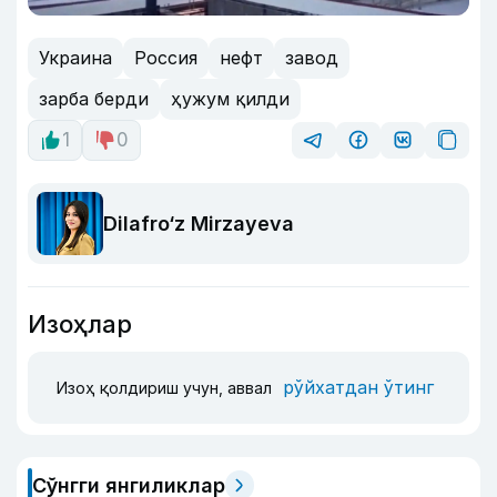
Украина
Россия
нефт
завод
зарба берди
ҳужум қилди
1
0
Dilafro‘z Mirzayeva
Изоҳлар
рўйхатдан ўтинг
Изоҳ қолдириш учун, аввал
Сўнгги янгиликлар