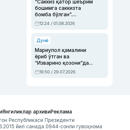
“Саккиз қатор шеърим
бошимга саккизта
бомба бўлган”.
Абдулла Ориповни
12:24 / 01.08.2026
сиёсий айбловлардан
асраб қолган воқеа
Дунё
Мариупол қамалини
ёриб ўтган ва
“Изварино қозони”дан
чиққан қаҳрамон —
19:50 / 29.07.2026
Украина армияси бош
қўмондони Драпатий
ҳақида
и
Янгиликлар архиви
Реклама
стон Республикаси Президенти
3.2015 йил санада 0944-сонли гувоҳнома