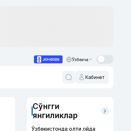
Ўзбекча
Кабинет
Сўнгги
янгиликлар
Ўзбекистонда олти ойда