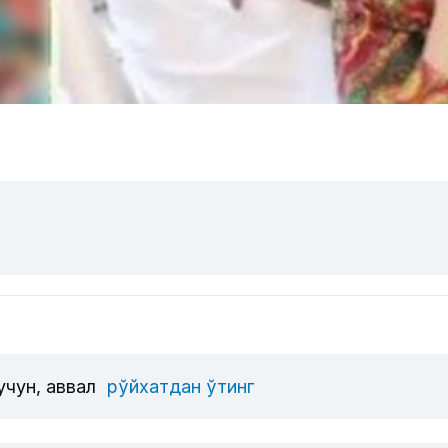
учун, аввал
рўйхатдан ўтинг