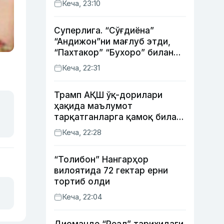
Кеча, 23:10
Суперлига. “Сўғдиёна”
“Андижон”ни мағлуб этди,
“Пахтакор” “Бухоро” билан
жанговар дуранг қайд этди
Кеча, 22:31
Трамп АҚШ ўқ-дорилари
ҳақида маълумот
тарқатганларга қамоқ билан
таҳдид қилди
Кеча, 22:28
“Толибон” Нангарҳор
вилоятида 72 гектар ерни
тортиб олди
Кеча, 22:04