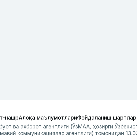
т-нашр
Алоқа маълумотлари
Фойдаланиш шартлар
буот ва ахборот агентлиги (ЎзМАА, ҳозирги Ўзбеки
мавий коммуникациялар агентлиги) томонидан 13.0