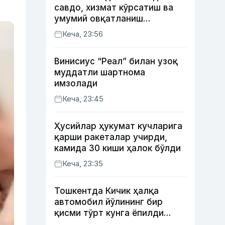
савдо, хизмат кўрсатиш ва
умумий овқатланиш
корхоналари қанча солиқ
Кеча, 23:56
тўлагани очиқланди
Винисиус “Реал” билан узоқ
муддатли шартнома
имзолади
Кеча, 23:45
Ҳусийлар ҳукумат кучларига
қарши ракеталар учирди,
камида 30 киши ҳалок бўлди
Кеча, 23:35
Тошкентда Кичик ҳалқа
автомобил йўлининг бир
қисми тўрт кунга ёпилди
(харита)