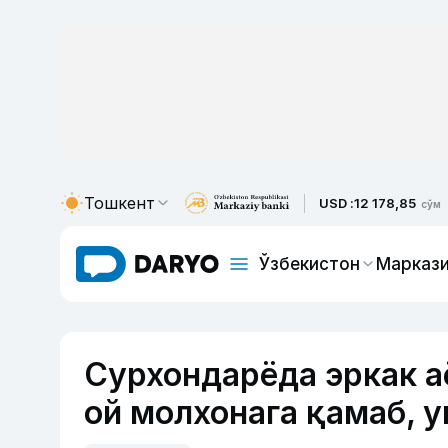
Тошкент
USD :
12 178,85
сўм
Ўзбекистон
Маркази
Сурхондарёда эркак а
ой молхонага қамаб, 