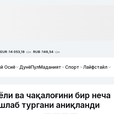
EUR :
RUB :
14 053,18
146,54
сўм
сўм
й Осиё
Дунё
Пул
Маданият
Спорт
Лайфстайл
ёли ва чақалоғини бир неча
ушлаб тургани аниқланди