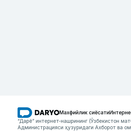
Махфийлик сиёсати
Интерне
“Дарё” интернет-нашрининг (Ўзбекистон мат
Администрацияси ҳузуридаги Ахборот ва ом