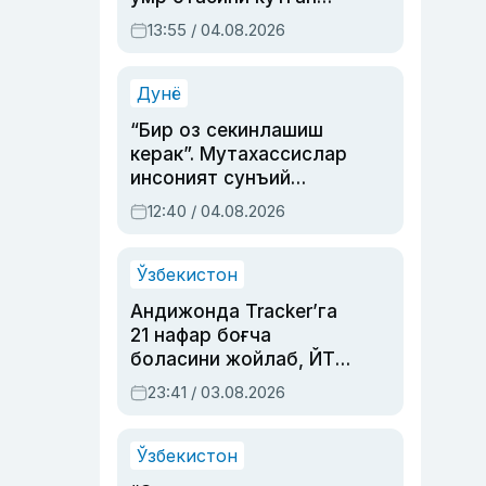
актриса ва дубльяж
13:55 / 04.08.2026
устаси Римма
Аҳмедованинг
синовларга тўла ҳаёти
Дунё
“Бир оз секинлашиш
керак”. Мутахассислар
инсоният сунъий
интеллектни бошқара
12:40 / 04.08.2026
олмай қолишидан
хавотир билдирди
Ўзбекистон
Андижонда Tracker’га
21 нафар боғча
боласини жойлаб, ЙТҲ
содир этган аёлга суд
23:41 / 03.08.2026
ҳукми ўқилди
Ўзбекистон