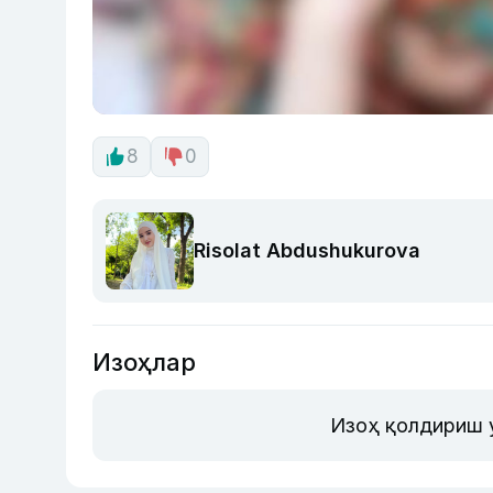
8
0
Risolat Abdushukurova
Изоҳлар
Изоҳ қолдириш 