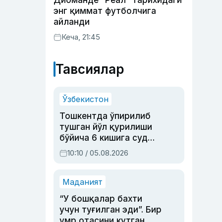
Диоманде “Реал” тарихидаги
энг қиммат футболчига
айланди
Кеча, 21:45
Тавсиялар
Ўзбекистон
Тошкентда ўпирилиб
тушган йўл қурилиши
бўйича 6 кишига суд
ҳукми ўқилди
10:10 / 05.08.2026
Маданият
“У бошқалар бахти
учун туғилган эди”. Бир
умр отасини кутган