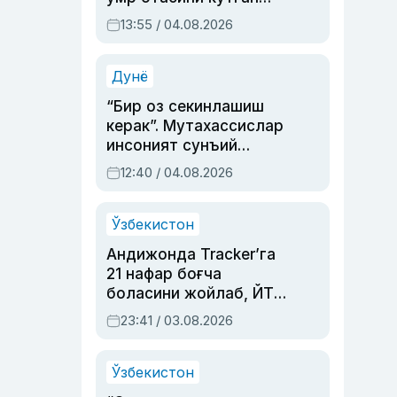
актриса ва дубльяж
13:55 / 04.08.2026
устаси Римма
Аҳмедованинг
синовларга тўла ҳаёти
Дунё
“Бир оз секинлашиш
керак”. Мутахассислар
инсоният сунъий
интеллектни бошқара
12:40 / 04.08.2026
олмай қолишидан
хавотир билдирди
Ўзбекистон
Андижонда Tracker’га
21 нафар боғча
боласини жойлаб, ЙТҲ
содир этган аёлга суд
23:41 / 03.08.2026
ҳукми ўқилди
Ўзбекистон