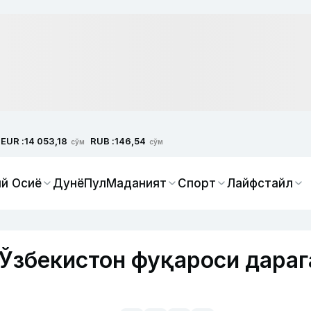
EUR :
RUB :
14 053,18
146,54
сўм
сўм
й Осиё
Дунё
Пул
Маданият
Спорт
Лайфстайл
 Ўзбекистон фуқароси дараг