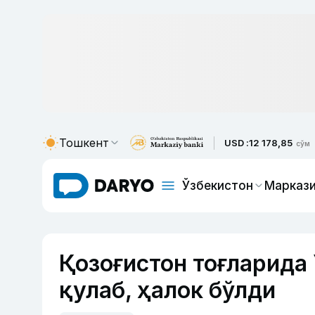
Тошкент
USD :
12 178,85
сўм
Ўзбекистон
Маркази
Қозоғистон тоғларида
қулаб, ҳалок бўлди