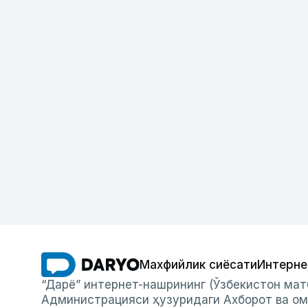
Махфийлик сиёсати
Интерне
“Дарё” интернет-нашрининг (Ўзбекистон мат
Администрацияси ҳузуридаги Ахборот ва ом