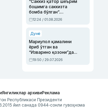
“Саккиз қатор шеърим
бошимга саккизта
бомба бўлган”.
Абдулла Ориповни
12:24 / 01.08.2026
сиёсий айбловлардан
асраб қолган воқеа
Дунё
Мариупол қамалини
ёриб ўтган ва
“Изварино қозони”дан
чиққан қаҳрамон —
19:50 / 29.07.2026
Украина армияси бош
қўмондони Драпатий
ҳақида
и
Янгиликлар архиви
Реклама
стон Республикаси Президенти
3.2015 йил санада 0944-сонли гувоҳнома