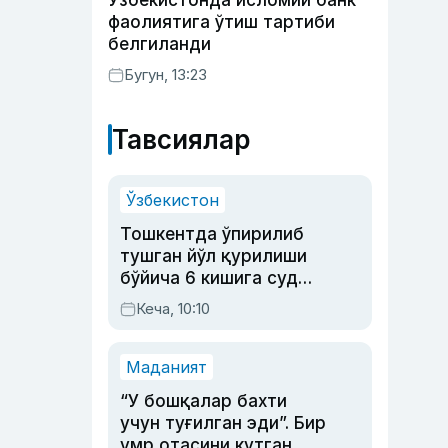
Ўзбекистонда исломий банк
фаолиятига ўтиш тартиби
белгиланди
Бугун, 13:23
Тавсиялар
Ўзбекистон
Тошкентда ўпирилиб
тушган йўл қурилиши
бўйича 6 кишига суд
ҳукми ўқилди
Кеча, 10:10
Маданият
“У бошқалар бахти
учун туғилган эди”. Бир
умр отасини кутган