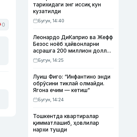
тарихидаги энг иссиқ кун
кузатилди
Бугун, 14:40
0
Леонардо ДиКаприо ва Жефф
Безос ноёб ҳайвонларни
асрашга 200 миллион доллар
ажратди
Бугун, 14:25
Луиш Фиго: “Инфантино энди
обрўсини тиклай олмайди.
Ягона ечим — кетиш”
Бугун, 14:24
Тошкентда квартиралар
қимматлашиб, ҳовлилар
нархи тушди