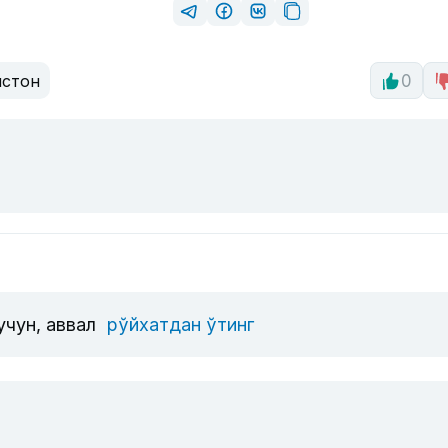
истон
0
учун, аввал
рўйхатдан ўтинг