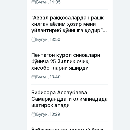
Бугун, 14:05
“Аввал раққосалардан рашк
қилган аёлим ҳозир мени
уйлантириб қўйишга қодир”
— Анвар Собиров давлат
Бугун, 13:50
ишидаги фаолияти ва ўғил
тарбиясидаги хатоси ҳақида
Пентагон қурол синовлари
гапирди
бўйича 25 йиллик очиқ
ҳисоботларни яширди
Бугун, 13:40
Бибисора Ассаубаева
Самарқанддаги олимпиадада
иштирок этади
Бугун, 13:29