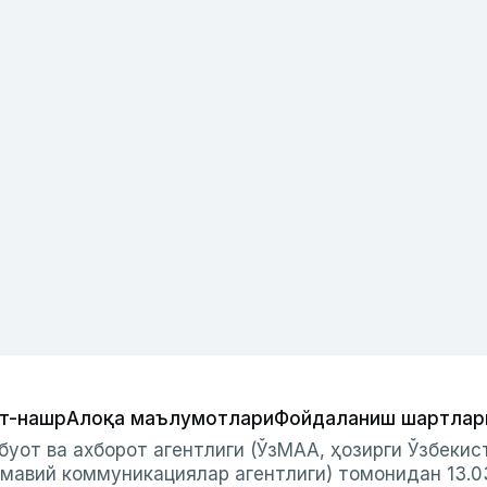
т-нашр
Алоқа маълумотлари
Фойдаланиш шартлар
буот ва ахборот агентлиги (ЎзМАА, ҳозирги Ўзбеки
мавий коммуникациялар агентлиги) томонидан 13.0