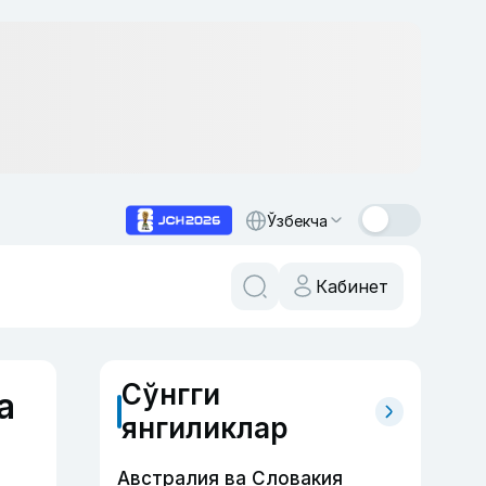
Ўзбекча
Кабинет
Сўнгги
а
янгиликлар
Австралия ва Словакия