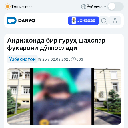
Тошкент
Ўзбекча
Андижонда бир гуруҳ шахслар
фуқарони дўппослади
Ўзбекистон
19:25 / 02.09.2025
663