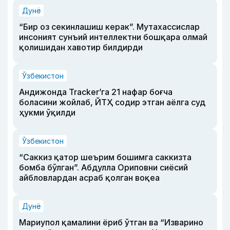
Дунё
“Бир оз секинлашиш керак”. Мутахассислар
инсоният сунъий интеллектни бошқара олмай
қолишидан хавотир билдирди
Ўзбекистон
Андижонда Tracker’га 21 нафар боғча
боласини жойлаб, ЙТҲ содир этган аёлга суд
ҳукми ўқилди
Ўзбекистон
“Саккиз қатор шеърим бошимга саккизта
бомба бўлган”. Абдулла Ориповни сиёсий
айбловлардан асраб қолган воқеа
Дунё
Мариупол қамалини ёриб ўтган ва “Изварино