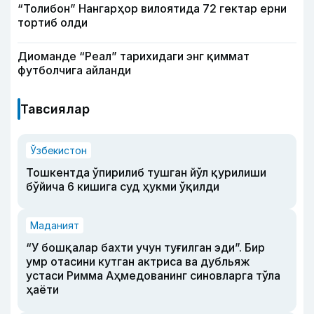
“Толибон” Нангарҳор вилоятида 72 гектар ерни
тортиб олди
Диоманде “Реал” тарихидаги энг қиммат
футболчига айланди
Тавсиялар
Ўзбекистон
Тошкентда ўпирилиб тушган йўл қурилиши
бўйича 6 кишига суд ҳукми ўқилди
Маданият
“У бошқалар бахти учун туғилган эди”. Бир
умр отасини кутган актриса ва дубльяж
устаси Римма Аҳмедованинг синовларга тўла
ҳаёти