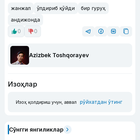
жанжал
ўлдириб қўйди
бир гуруҳ
андижонда
0
0
Azizbek Toshqorayev
Изоҳлар
рўйхатдан ўтинг
Изоҳ қолдириш учун, аввал
Сўнгги янгиликлар