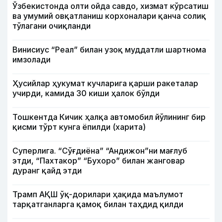
Ўзбекистонда олти ойда савдо, хизмат кўрсатиш
ва умумий овқатланиш корхоналари қанча солиқ
тўлагани очиқланди
Винисиус “Реал” билан узоқ муддатли шартнома
имзолади
Ҳусийлар ҳукумат кучларига қарши ракеталар
учирди, камида 30 киши ҳалок бўлди
Тошкентда Кичик ҳалқа автомобил йўлининг бир
қисми тўрт кунга ёпилди (харита)
Суперлига. “Сўғдиёна” “Андижон”ни мағлуб
этди, “Пахтакор” “Бухоро” билан жанговар
дуранг қайд этди
Трамп АҚШ ўқ-дорилари ҳақида маълумот
тарқатганларга қамоқ билан таҳдид қилди