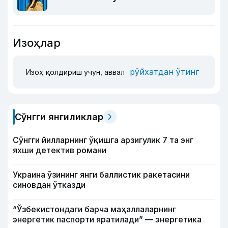
Изоҳлар
рўйхатдан ўтинг
Изоҳ қолдириш учун, аввал
Сўнгги янгиликлар
Сўнгги йилларнинг ўқишга арзигулик 7 та энг
яхши детектив романи
Украина ўзининг янги баллистик ракетасини
синовдан ўтказди
“Ўзбекистондаги барча маҳаллаларнинг
энергетик паспорти яратилади” — энергетика