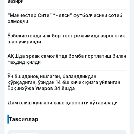
вазири
“Манчестер Сити” “Челси” футболчисини сотиб
олмоқчи
Ўзбекистонда илк бор тест режимида аэрологик
шар учирилди
АҚШда эркак самолётда бомба портлатиш билан
таҳдид қилди
Ўн ёшиданоқ ишлаган, баландликдан
қўрқадиган, ўзидан 14 ёш кичик қизга уйланган
Ёрқинхўжа Умаров 34 ёшда
Дам олиш кунлари ҳаво ҳарорати кўтарилади
Тавсиялар