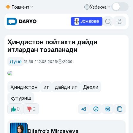
Тошкент
Ўзбекча
Ҳиндистон пойтахти дайди
итлардан тозаланади
Дунё
15:59 / 12.08.2025
2039
Ҳиндистон
ит
дайди ит
Деҳли
қутуриш
0
0
Dilafro‘z Mirzayeva