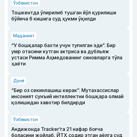
Ўзбекистон
Тошкентда ўпирилиб тушган йўл қурилиши
бўйича 6 кишига суд ҳукми ўқилди
Маданият
“У бошқалар бахти учун туғилган эди”. Бир
умр отасини кутган актриса ва дубльяж
устаси Римма Аҳмедованинг синовларга тўла
ҳаёти
Дунё
“Бир оз секинлашиш керак”. Мутахассислар
инсоният сунъий интеллектни бошқара олмай
қолишидан хавотир билдирди
Ўзбекистон
Андижонда Tracker’га 21 нафар боғча
боласини жойлаб, ЙТҲ содир этган аёлга суд