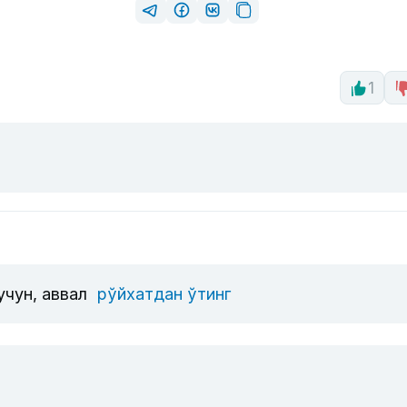
1
учун, аввал
рўйхатдан ўтинг