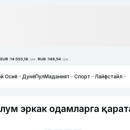
EUR :
RUB :
14 053,18
146,54
сўм
сўм
й Осиё
Дунё
Пул
Маданият
Спорт
Лайфстайл
лум эркак одамларга қарат