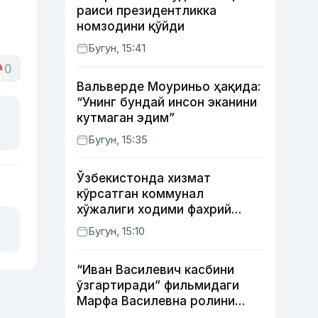
раиси президентликка
номзодини қўйди
Бугун, 15:41
0
Вальверде Моуриньо ҳақида:
“Унинг бундай инсон эканини
кутмаган эдим”
Бугун, 15:35
Ўзбекистонда хизмат
кўрсатган коммунал
хўжалиги ходими фахрий
унвони таъсис этилиши
Бугун, 15:10
мумкин
“Иван Василевич касбини
ўзгартиради” фильмидаги
Марфа Василевна ролини
ижро этган актрисанинг