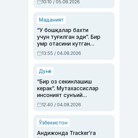
10:10 / 05.08.2026
Маданият
“У бошқалар бахти
учун туғилган эди”. Бир
умр отасини кутган
актриса ва дубльяж
13:55 / 04.08.2026
устаси Римма
Аҳмедованинг
синовларга тўла ҳаёти
Дунё
“Бир оз секинлашиш
керак”. Мутахассислар
инсоният сунъий
интеллектни бошқара
12:40 / 04.08.2026
олмай қолишидан
хавотир билдирди
Ўзбекистон
Андижонда Tracker’га