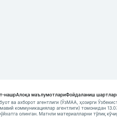
т-нашр
Алоқа маълумотлари
Фойдаланиш шартлар
буот ва ахборот агентлиги (ЎзМАА, ҳозирги Ўзбеки
мавий коммуникациялар агентлиги) томонидан 13.0
ўйхатга олинган. Матнли материалларни тўлиқ кўчи