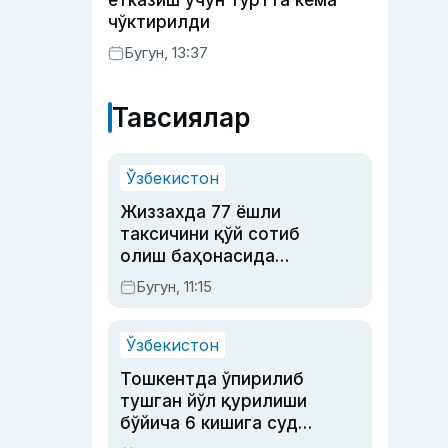
етказиш учун тўртта кема
чўктирилди
Бугун, 13:37
Тавсиялар
Ўзбекистон
Жиззахда 77 ёшли
таксичини қўй сотиб
олиш баҳонасида
яйловга олиб бориб
Бугун, 11:15
ўлдирган йигит 20
йилга қамалди
Ўзбекистон
Тошкентда ўпирилиб
тушган йўл қурилиши
бўйича 6 кишига суд
ҳукми ўқилди