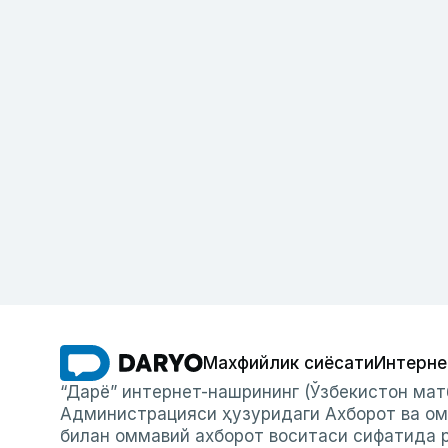
Махфийлик сиёсати
Интерне
“Дарё” интернет-нашрининг (Ўзбекистон мат
Администрацияси ҳузуридаги Ахборот ва ом
билан оммавий ахборот воситаси сифатида р