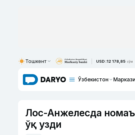
Тошкент
USD :
12 178,85
сўм
Ўзбекистон
Маркази
Лос-Анжелесда номаъ
ўқ узди