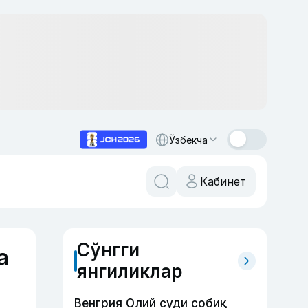
Ўзбекча
Кабинет
Сўнгги
а
янгиликлар
Венгрия Олий суди собиқ