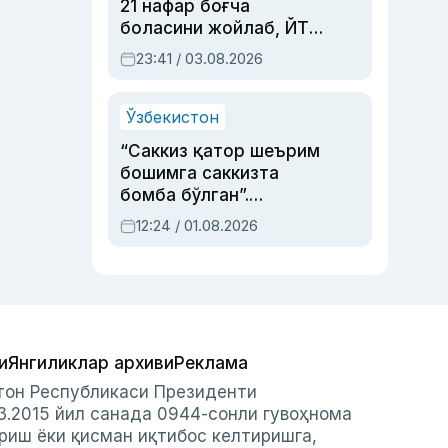
21 нафар боғча
боласини жойлаб, ЙТҲ
содир этган аёлга суд
23:41 / 03.08.2026
ҳукми ўқилди
Ўзбекистон
“Саккиз қатор шеърим
бошимга саккизта
бомба бўлган”.
Абдулла Ориповни
12:24 / 01.08.2026
сиёсий айбловлардан
асраб қолган воқеа
и
Янгиликлар архиви
Реклама
стон Республикаси Президенти
3.2015 йил санада 0944-сонли гувоҳнома
риш ёки қисман иқтибос келтиришга,