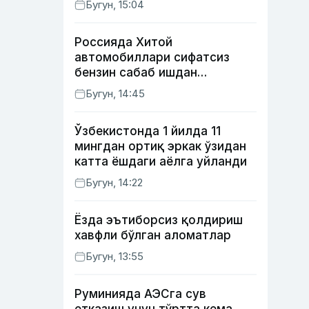
Бугун, 15:04
тақдири қандай кечди?
Россияда Хитой
автомобиллари сифатсиз
бензин сабаб ишдан
чиқмоқда
Бугун, 14:45
Ўзбекистонда 1 йилда 11
мингдан ортиқ эркак ўзидан
катта ёшдаги аёлга уйланди
Бугун, 14:22
Ёзда эътиборсиз қолдириш
хавфли бўлган аломатлар
Бугун, 13:55
Руминияда АЭСга сув