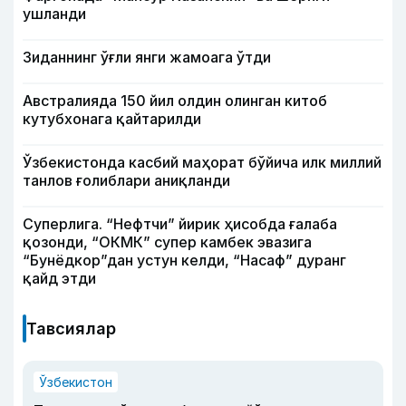
ушланди
Зиданнинг ўғли янги жамоага ўтди
Австралияда 150 йил олдин олинган китоб
кутубхонага қайтарилди
Ўзбекистонда касбий маҳорат бўйича илк миллий
танлов ғолиблари аниқланди
Суперлига. “Нефтчи” йирик ҳисобда ғалаба
қозонди, “ОКМК” супер камбек эвазига
“Бунёдкор”дан устун келди, “Насаф” дуранг
қайд этди
Тавсиялар
Ўзбекистон