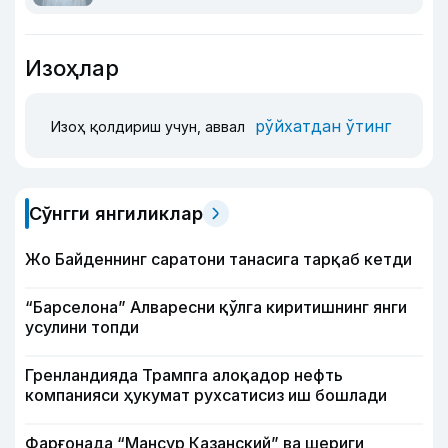
Изоҳлар
рўйхатдан ўтинг
Изоҳ қолдириш учун, аввал
Сўнгги янгиликлар
Жо Байденнинг саратони танасига тарқаб кетди
“Барселона” Алваресни қўлга киритишнинг янги
усулини топди
Гренландияда Трампга алоқадор нефть
компанияси ҳукумат рухсатисиз иш бошлади
Фарғонада “Мансур Казанский” ва шериги