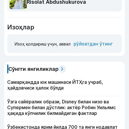
Risolat Abdushukurova
Изоҳлар
рўйхатдан ўтинг
Изоҳ қолдириш учун, аввал
Сўнгги янгиликлар
Самарқандда юк машинаси ЙТҲга учраб,
ҳайдовчиси ҳалок бўлди
Ўзга сайёралик образи, Disney билан низо ва
Супермен билан дўстлик: актёр Робин Уильямс
ҳақида кўпчилик билмайдиган фактлар
Ўзбекистонда ярим йилда 700 та янги нодавлат