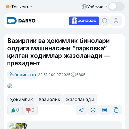
Тошкент
Ўзбекча
Вазирлик ва ҳокимлик бинолари
олдига машинасини “парковка”
қилган ходимлар жазоланади —
президент
Ўзбекистон
22:51 / 09.07.2025
6805
ҳокимлик
вазирлик
жазоланади
0
0