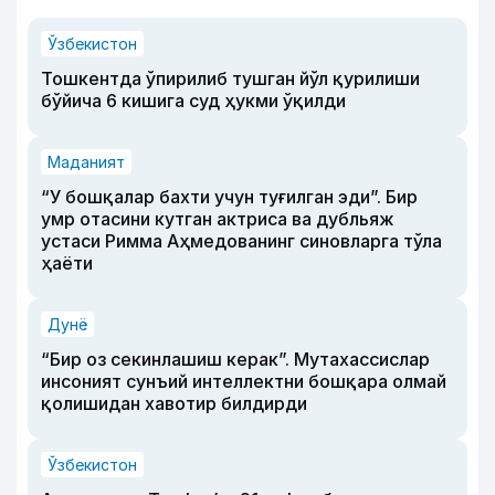
Ўзбекистон
Тошкентда ўпирилиб тушган йўл қурилиши
бўйича 6 кишига суд ҳукми ўқилди
Маданият
“У бошқалар бахти учун туғилган эди”. Бир
умр отасини кутган актриса ва дубльяж
устаси Римма Аҳмедованинг синовларга тўла
ҳаёти
Дунё
“Бир оз секинлашиш керак”. Мутахассислар
инсоният сунъий интеллектни бошқара олмай
қолишидан хавотир билдирди
Ўзбекистон