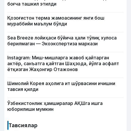
боғча ташкил этилди
Қозоғистон терма жамоасининг янги бош
мураббийи маълум бўлди
Sea Breeze лойиҳаси бўйича ҳали тўлиқ хулоса
берилмаган — Экоэкспертиза маркази
Instagram: Миш-мишларга жавоб қайтарган
актёр, санъатга қайтган Шаҳзода, йўлга асфалт
ётқизган Жаҳонгир Отажонов
Шимолий Корея аҳолига ит шўрвасини ичишни
тавсия қилди
Ўзбекистонлик ҳамширалар АҚШга ишга
юборилиши мумкин
Тавсиялар