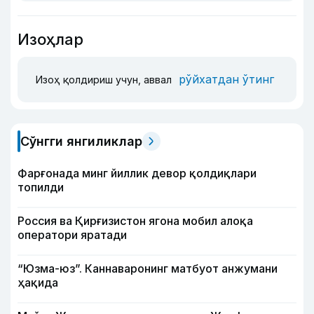
Изоҳлар
рўйхатдан ўтинг
Изоҳ қолдириш учун, аввал
Сўнгги янгиликлар
Фарғонада минг йиллик девор қолдиқлари
топилди
Россия ва Қирғизистон ягона мобил алоқа
оператори яратади
“Юзма-юз”. Каннаваронинг матбуот анжумани
ҳақида