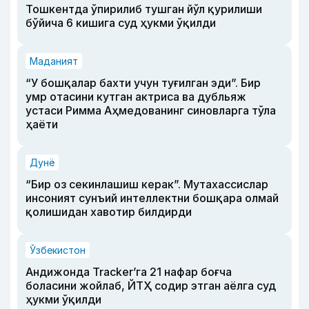
Тошкентда ўпирилиб тушган йўл қурилиши
бўйича 6 кишига суд ҳукми ўқилди
Маданият
“У бошқалар бахти учун туғилган эди”. Бир
умр отасини кутган актриса ва дубльяж
устаси Римма Аҳмедованинг синовларга тўла
ҳаёти
Дунё
“Бир оз секинлашиш керак”. Мутахассислар
инсоният сунъий интеллектни бошқара олмай
қолишидан хавотир билдирди
Ўзбекистон
Андижонда Tracker’га 21 нафар боғча
боласини жойлаб, ЙТҲ содир этган аёлга суд
ҳукми ўқилди