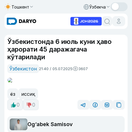
Тошкент
Ўзбекча
Ўзбекистонда 6 июль куни ҳаво
ҳарорати 45 даражагача
кўтарилади
Ўзбекистон
21:40 / 05.07.2025
3607
ёз
иссиқ
0
0
Og‘abek Samisov