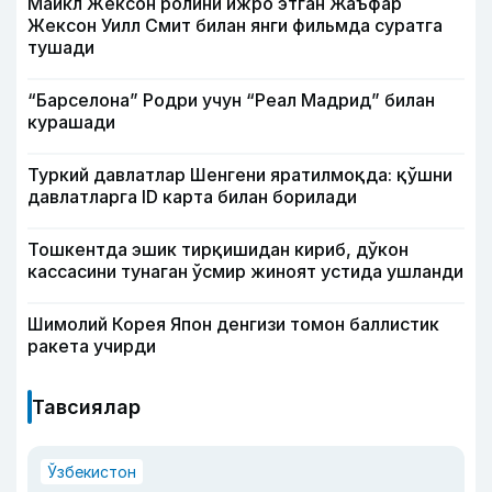
Майкл Жексон ролини ижро этган Жаъфар
Жексон Уилл Смит билан янги фильмда суратга
тушади
“Барселона” Родри учун “Реал Мадрид” билан
курашади
Туркий давлатлар Шенгени яратилмоқда: қўшни
давлатларга ID карта билан борилади
Тошкентда эшик тирқишидан кириб, дўкон
кассасини тунаган ўсмир жиноят устида ушланди
Шимолий Корея Япон денгизи томон баллистик
ракета учирди
Тавсиялар
Ўзбекистон