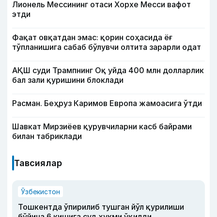
Лионель Мессининг отаси Хорхе Месси вафот
этди
Фақат овқатдан эмас: қорин соҳасида ёғ
тўпланишига сабаб бўлувчи олтита зарарли одат
АҚШ суди Трампнинг Оқ уйда 400 млн долларлик
бал зали қуришини блоклади
Расман. Беҳруз Каримов Европа жамоасига ўтди
Шавкат Мирзиёев қурувчиларни касб байрами
билан табриклади
Тавсиялар
Ўзбекистон
Тошкентда ўпирилиб тушган йўл қурилиши
бўйича 6 кишига суд ҳукми ўқилди