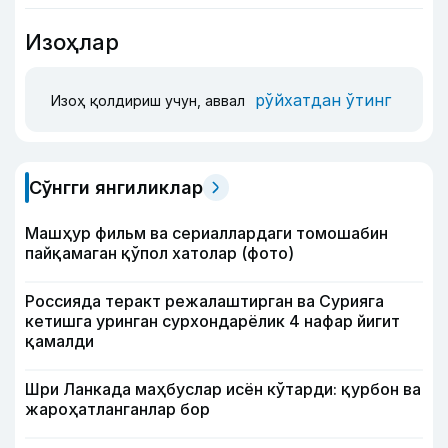
Изоҳлар
рўйхатдан ўтинг
Изоҳ қолдириш учун, аввал
Сўнгги янгиликлар
Машҳур фильм ва сериаллардаги томошабин
пайқамаган қўпол хатолар (фото)
Россияда теракт режалаштирган ва Сурияга
кетишга уринган сурхондарёлик 4 нафар йигит
қамалди
Шри Ланкада маҳбуслар исён кўтарди: қурбон ва
жароҳатланганлар бор