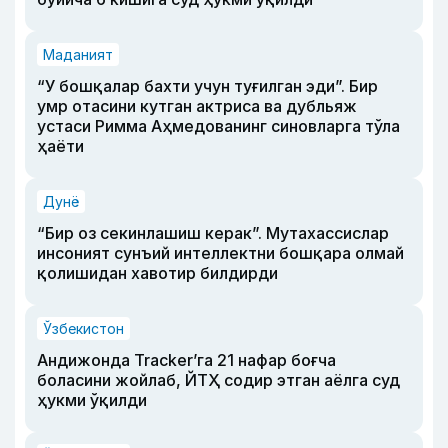
Маданият
“У бошқалар бахти учун туғилган эди”. Бир
умр отасини кутган актриса ва дубльяж
устаси Римма Аҳмедованинг синовларга тўла
ҳаёти
Дунё
“Бир оз секинлашиш керак”. Мутахассислар
инсоният сунъий интеллектни бошқара олмай
қолишидан хавотир билдирди
Ўзбекистон
Андижонда Tracker’га 21 нафар боғча
боласини жойлаб, ЙТҲ содир этган аёлга суд
ҳукми ўқилди