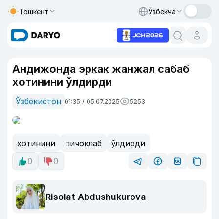
Тошкент
Ўзбекча
Андижонда эркак жанжал сабаб
хотинини ўлдирди
Ўзбекистон
01:35 / 05.07.2025
5253
хотинини
пичоқлаб
ўлдирди
0
0
Risolat Abdushukurova