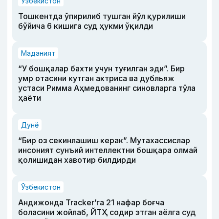
Ўзбекистон
Тошкентда ўпирилиб тушган йўл қурилиши
бўйича 6 кишига суд ҳукми ўқилди
Маданият
“У бошқалар бахти учун туғилган эди”. Бир
умр отасини кутган актриса ва дубльяж
устаси Римма Аҳмедованинг синовларга тўла
ҳаёти
Дунё
“Бир оз секинлашиш керак”. Мутахассислар
инсоният сунъий интеллектни бошқара олмай
қолишидан хавотир билдирди
Ўзбекистон
Андижонда Tracker’га 21 нафар боғча
боласини жойлаб, ЙТҲ содир этган аёлга суд