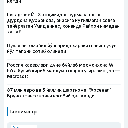
кетди
Instagram: ЙПХ ходимидан кўрмана олган
Дурдона Қурбонова, онасига кутилмаган совға
тайёрлаган Умид винес, хонанда Райҳон нимадан
хафа?
Пулли автомобил йўлларида ҳаракатланиш учун
йўл талони сотиб олинади
Россия ҳакерлари дунё бўйлаб меҳмонхона Wi-
Fi’га бузиб кириб маълумотларни ўғирламоқда —
Microsoft
87 млн евро ва 5 йиллик шартнома: “Арсенал”
Бруно трансферини ижобий ҳал қилди
Тавсиялар