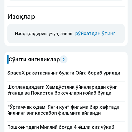
Изоҳлар
рўйхатдан ўтинг
Изоҳ қолдириш учун, аввал
Сўнгги янгиликлар
SpaceX ракетасининг бўлаги Ойга бориб урилди
Шотландиядаги Ҳамдўстлик ўйинларидан сўнг
Уганда ва Покистон боксчилари ғойиб бўлди
“Ўргимчак одам: Янги кун” фильми бир ҳафтада
йилнинг энг кассабоп фильмига айланди
Тошкентдаги Миллий боғда 4 ёшли қиз чўкиб