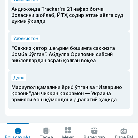
Андижонда Tracker’га 21 нафар боғча
боласини жойлаб, ЙТҲ содир этган аёлга суд
ҳукми ўқилди
Ўзбекистон
“Саккиз қатор шеърим бошимга саккизта
бомба бўлган”. Абдулла Ориповни сиёсий
айбловлардан асраб қолган воқеа
Дунё
Мариупол қамалини ёриб ўтган ва “Изварино
қозони”дан чиққан қаҳрамон — Украина
армияси бош қўмондони Драпатий ҳақида
Бош саҳифа
Тасма
Меню
Видеолар
Дарё FM