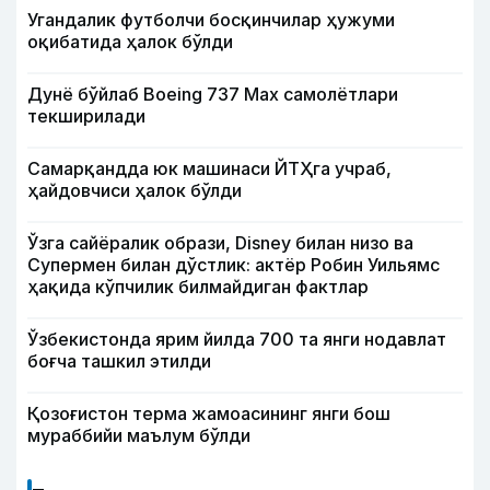
Угандалик футболчи босқинчилар ҳужуми
оқибатида ҳалок бўлди
Дунё бўйлаб Boeing 737 Мах самолётлари
текширилади
Самарқандда юк машинаси ЙТҲга учраб,
ҳайдовчиси ҳалок бўлди
Ўзга сайёралик образи, Disney билан низо ва
Супермен билан дўстлик: актёр Робин Уильямс
ҳақида кўпчилик билмайдиган фактлар
Ўзбекистонда ярим йилда 700 та янги нодавлат
боғча ташкил этилди
Қозоғистон терма жамоасининг янги бош
мураббийи маълум бўлди