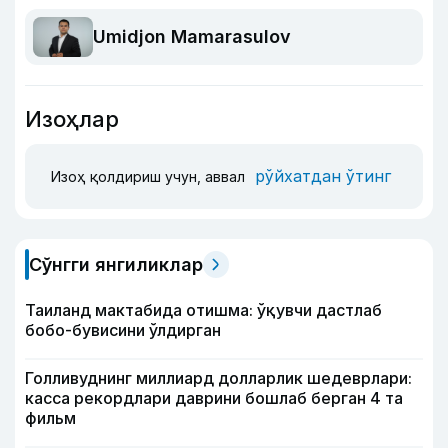
Umidjon Mamarasulov
Изоҳлар
рўйхатдан ўтинг
Изоҳ қолдириш учун, аввал
Сўнгги янгиликлар
Таиланд мактабида отишма: ўқувчи дастлаб
бобо-бувисини ўлдирган
Голливуднинг миллиард долларлик шедеврлари:
касса рекордлари даврини бошлаб берган 4 та
фильм