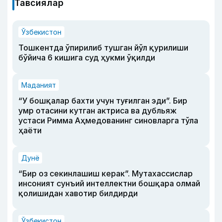
Тавсиялар
Ўзбекистон
Тошкентда ўпирилиб тушган йўл қурилиши
бўйича 6 кишига суд ҳукми ўқилди
Маданият
“У бошқалар бахти учун туғилган эди”. Бир
умр отасини кутган актриса ва дубльяж
устаси Римма Аҳмедованинг синовларга тўла
ҳаёти
Дунё
“Бир оз секинлашиш керак”. Мутахассислар
инсоният сунъий интеллектни бошқара олмай
қолишидан хавотир билдирди
Ўзбекистон