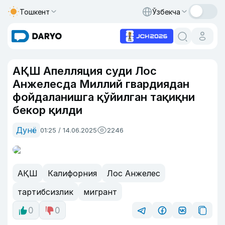
Тошкент
Ўзбекча
АҚШ Апелляция суди Лос
Анжелесда Миллий гвардиядан
фойдаланишга қўйилган тақиқни
бекор қилди
Дунё
01:25 / 14.06.2025
2246
АҚШ
Калифорния
Лос Анжелес
тартибсизлик
мигрант
0
0