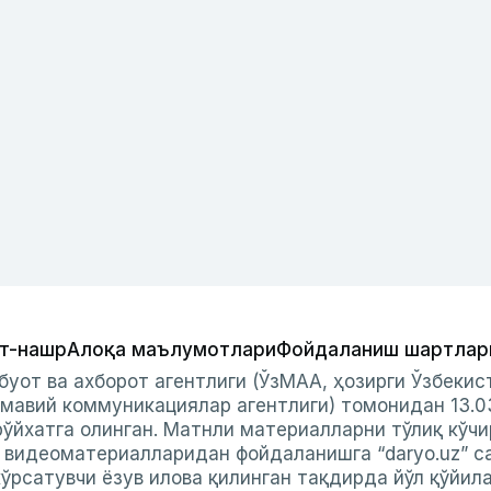
т-нашр
Алоқа маълумотлари
Фойдаланиш шартлар
буот ва ахборот агентлиги (ЎзМАА, ҳозирги Ўзбеки
мавий коммуникациялар агентлиги) томонидан 13.0
ўйхатга олинган. Матнли материалларни тўлиқ кўчи
и видеоматериалларидан фойдаланишга “daryo.uz” с
ўрсатувчи ёзув илова қилинган тақдирда йўл қўйил