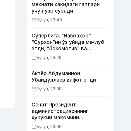
меҳнати ҳақидаги гаплари
учун узр сўради
Бугун, 23:48
Суперлига. “Навбаҳор”
“Сурхон”ни ўз уйида мағлуб
этди, “Локомотив” ва
“Хоразм” уйда ғалаба
Бугун, 23:26
қозонди
Актёр Абду­маннон
Убайдуллаев вафот этди
Бугун, 23:08
Сенат Президент
администрациясининг
ҳуқуқий мақомини
белгиловчи конституциявий
Бугун, 23:06
қонунни маъқуллади