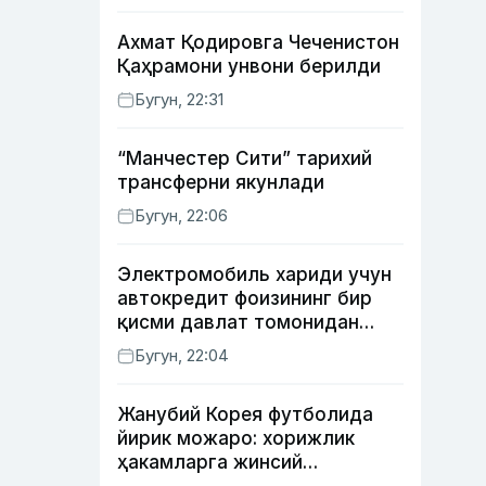
Ахмат Қодировга Чеченистон
Қаҳрамони унвони берилди
Бугун, 22:31
“Манчестер Сити” тарихий
трансферни якунлади
Бугун, 22:06
Электромобиль хариди учун
автокредит фоизининг бир
қисми давлат томонидан
қоплаб берилиши мумкин
Бугун, 22:04
Жанубий Корея футболида
йирик можаро: хорижлик
ҳакамларга жинсий