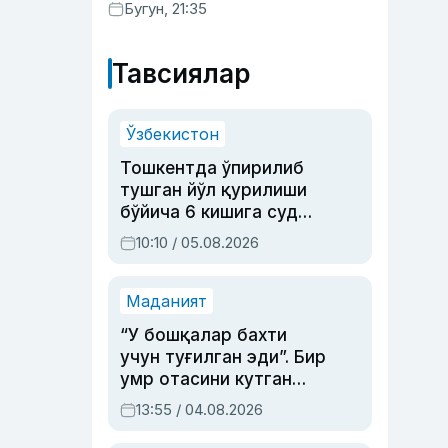
хизматлар кўрсатилгани
Бугун, 21:35
маълум қилинди
Тавсиялар
Ўзбекистон
Тошкентда ўпирилиб
тушган йўл қурилиши
бўйича 6 кишига суд
ҳукми ўқилди
10:10 / 05.08.2026
Маданият
“У бошқалар бахти
учун туғилган эди”. Бир
умр отасини кутган
актриса ва дубльяж
13:55 / 04.08.2026
устаси Римма
Аҳмедованинг