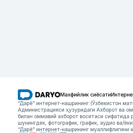
Махфийлик сиёсати
Интерне
“Дарё” интернет-нашрининг (Ўзбекистон мат
Администрацияси ҳузуридаги Ахборот ва ом
билан оммавий ахборот воситаси сифатида р
шунингдек, фотографик, график, аудио ва/ёк
“Дарё” интернет-нашрининг муаллифлигини к