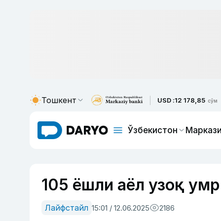
Тошкент
USD :
12 178,85
сўм
Ўзбекистон
Маркази
105 ёшли аёл узоқ ум
Лайфстайл
15:01 / 12.06.2025
2186