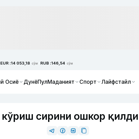
EUR :
RUB :
14 053,18
146,54
сўм
сўм
й Осиё
Дунё
Пул
Маданият
Спорт
Лайфстайл
р кўриш сирини ошкор қилди