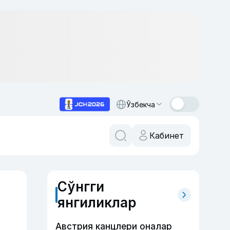
Ўзбекча
Кабинет
Сўнгги
янгиликлар
Австрия канцлери оналар