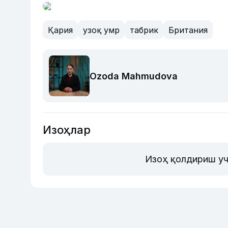
Қария
узоқ умр
табрик
Британия
Ozoda Mahmudova
Изоҳлар
Изоҳ қолдириш уч