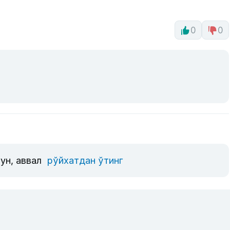
0
0
ун, аввал
рўйхатдан ўтинг