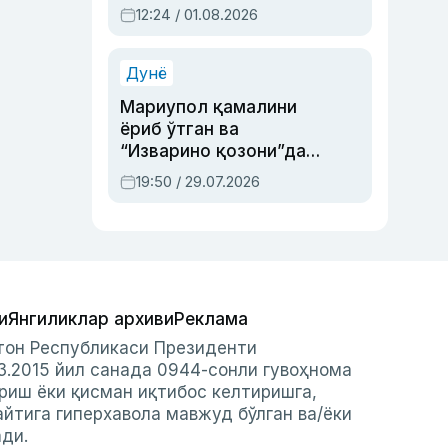
Абдулла Ориповни
12:24 / 01.08.2026
сиёсий айбловлардан
асраб қолган воқеа
Дунё
Мариупол қамалини
ёриб ўтган ва
“Изварино қозони”дан
чиққан қаҳрамон —
19:50 / 29.07.2026
Украина армияси бош
қўмондони Драпатий
ҳақида
и
Янгиликлар архиви
Реклама
стон Республикаси Президенти
3.2015 йил санада 0944-сонли гувоҳнома
риш ёки қисман иқтибос келтиришга,
айтига гиперхавола мавжуд бўлган ва/ёки
ади.