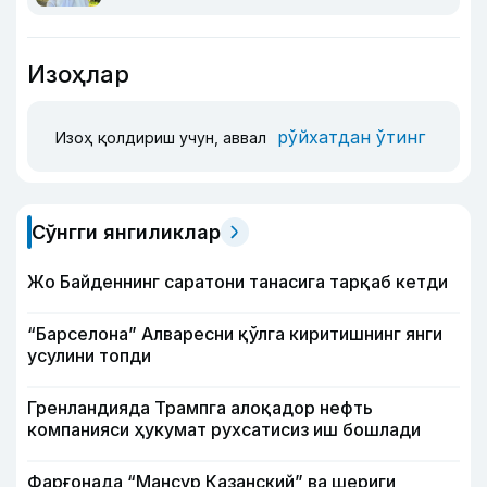
Изоҳлар
рўйхатдан ўтинг
Изоҳ қолдириш учун, аввал
Сўнгги янгиликлар
Жо Байденнинг саратони танасига тарқаб кетди
“Барселона” Алваресни қўлга киритишнинг янги
усулини топди
Гренландияда Трампга алоқадор нефть
компанияси ҳукумат рухсатисиз иш бошлади
Фарғонада “Мансур Казанский” ва шериги