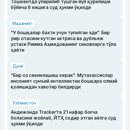
Тошкентда ўпирилиб тушган йўл қурилиши
бўйича 6 кишига суд ҳукми ўқилди
Маданият
“У бошқалар бахти учун туғилган эди”. Бир
умр отасини кутган актриса ва дубльяж
устаси Римма Аҳмедованинг синовларга тўла
ҳаёти
Дунё
“Бир оз секинлашиш керак”. Мутахассислар
инсоният сунъий интеллектни бошқара олмай
қолишидан хавотир билдирди
Ўзбекистон
Андижонда Tracker’га 21 нафар боғча
боласини жойлаб, ЙТҲ содир этган аёлга суд
ҳукми ўқилди