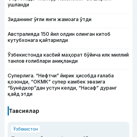
ушланди
Зиданнинг ўғли янги жамоага ўтди
Австралияда 150 йил олдин олинган китоб
кутубхонага қайтарилди
Ўзбекистонда касбий маҳорат бўйича илк миллий
танлов ғолиблари аниқланди
Суперлига. “Нефтчи” йирик ҳисобда ғалаба
қозонди, “ОКМК” супер камбек эвазига
“Бунёдкор”дан устун келди, “Насаф” дуранг
қайд этди
Тавсиялар
Ўзбекистон