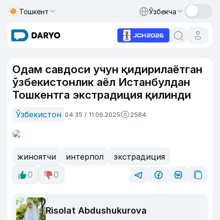
Тошкент
Ўзбекча
Одам савдоси учун қидирилаётган
ўзбекистонлик аёл Истанбулдан
Тошкентга экстрадиция қилинди
Ўзбекистон
04:35 / 11.06.2025
2584
жиноятчи
интерпол
экстрадиция
0
0
Risolat Abdushukurova