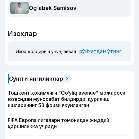
Og‘abek Samisov
Изоҳлар
рўйхатдан ўтинг
Изоҳ қолдириш учун, аввал
Сўнгги янгиликлар
Тошкент ҳокимлиги “Qo‘yliq avenue” можароси
юзасидан муносабат билдирди: қурилиш
ишларининг 53 фоизи якунланган
FIFA Европа лигалари томонидан жиддий
қаршиликка учради