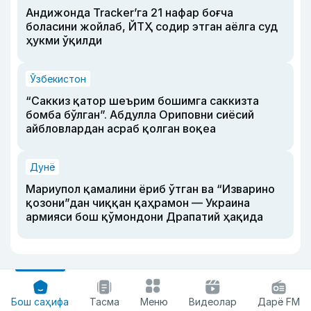
Андижонда Tracker’га 21 нафар боғча
боласини жойлаб, ЙТҲ содир этган аёлга суд
ҳукми ўқилди
Ўзбекистон
“Саккиз қатор шеърим бошимга саккизта
бомба бўлган”. Абдулла Ориповни сиёсий
айбловлардан асраб қолган воқеа
Дунё
Мариупол қамалини ёриб ўтган ва “Изварино
қозони”дан чиққан қаҳрамон — Украина
армияси бош қўмондони Драпатий ҳақида
Бош саҳифа
Тасма
Меню
Видеолар
Дарё FM