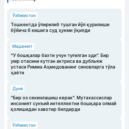
Ўзбекистон
Тошкентда ўпирилиб тушган йўл қурилиши
бўйича 6 кишига суд ҳукми ўқилди
Маданият
“У бошқалар бахти учун туғилган эди”. Бир
умр отасини кутган актриса ва дубльяж
устаси Римма Аҳмедованинг синовларга тўла
ҳаёти
Дунё
“Бир оз секинлашиш керак”. Мутахассислар
инсоният сунъий интеллектни бошқара олмай
қолишидан хавотир билдирди
Ўзбекистон