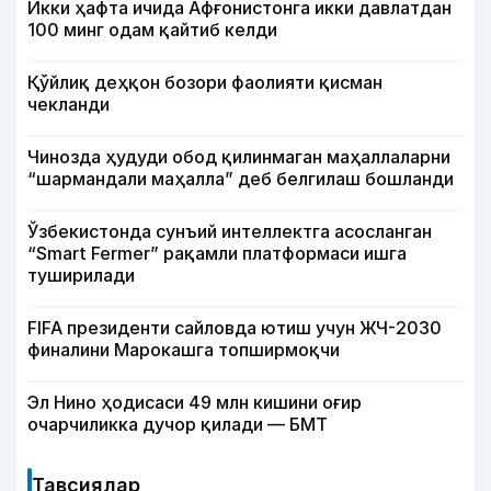
Икки ҳафта ичида Афғонистонга икки давлатдан
100 минг одам қайтиб келди
Қўйлиқ деҳқон бозори фаолияти қисман
чекланди
Чинозда ҳудуди обод қилинмаган маҳаллаларни
“шармандали маҳалла” деб белгилаш бошланди
Ўзбекистонда сунъий интеллектга асосланган
“Smart Fermer” рақамли платформаси ишга
туширилади
FIFA президенти сайловда ютиш учун ЖЧ-2030
финалини Марокашга топширмоқчи
Эл Нино ҳодисаси 49 млн кишини оғир
очарчиликка дучор қилади — БМТ
Тавсиялар