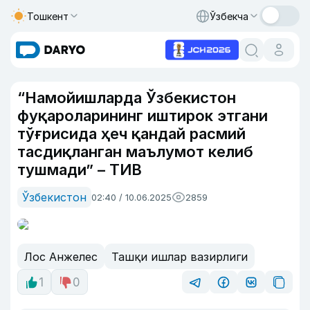
Тошкент
Ўзбекча
“Намойишларда Ўзбекистон
фуқароларининг иштирок этгани
тўғрисида ҳеч қандай расмий
тасдиқланган маълумот келиб
тушмади” – ТИВ
Ўзбекистон
02:40 / 10.06.2025
2859
Лос Анжелес
Ташқи ишлар вазирлиги
1
0