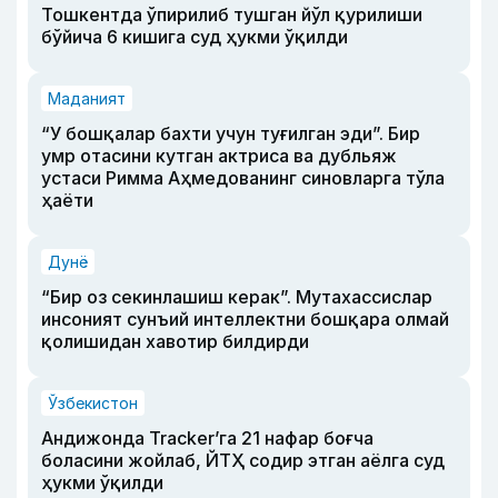
Тошкентда ўпирилиб тушган йўл қурилиши
бўйича 6 кишига суд ҳукми ўқилди
Маданият
“У бошқалар бахти учун туғилган эди”. Бир
умр отасини кутган актриса ва дубльяж
устаси Римма Аҳмедованинг синовларга тўла
ҳаёти
Дунё
“Бир оз секинлашиш керак”. Мутахассислар
инсоният сунъий интеллектни бошқара олмай
қолишидан хавотир билдирди
Ўзбекистон
Андижонда Tracker’га 21 нафар боғча
боласини жойлаб, ЙТҲ содир этган аёлга суд
ҳукми ўқилди