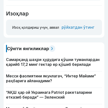
Изоҳлар
рўйхатдан ўтинг
Изоҳ қолдириш учун, аввал
Сўнгги янгиликлар
Самарқанд шаҳри ҳудудига қўшни туманлардан
қарийб 17,2 минг гектар ер қўшиб берилади
Месси фаолиятини якунлагач, “Интер Майами”
раҳбарига айланадими?
“АҚШ ҳар ой Украинага Patriot ракеталарини
етказиб беради” — Зеленский