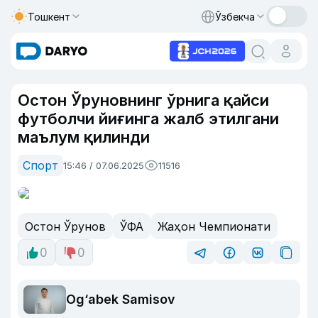
Тошкент
Ўзбекча
Остон Ўруновнинг ўрнига қайси
футболчи йиғинга жалб этилгани
маълум қилинди
Спорт
15:46 / 07.06.2025
11516
Остон Ўрунов
ЎФА
Жаҳон Чемпионати
0
0
Og‘abek Samisov