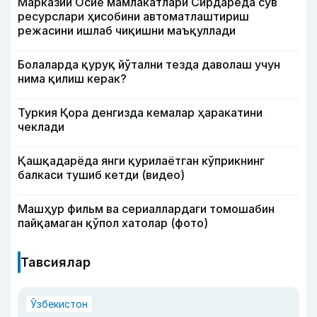
Марказий Осиё мамлакатлари Сирдарёда сув
ресурслари ҳисобини автоматлаштириш
режасини ишлаб чиқишни маъқуллади
Болаларда қуруқ йўтални тезда даволаш учун
нима қилиш керак?
Туркия Қора денгизда кемалар ҳаракатини
чеклади
Қашқадарёда янги қурилаётган кўприкнинг
балкаси тушиб кетди (видео)
Машҳур фильм ва сериаллардаги томошабин
пайқамаган қўпол хатолар (фото)
Тавсиялар
Ўзбекистон