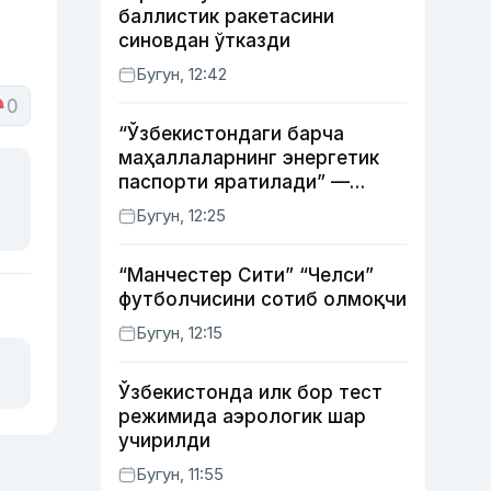
баллистик ракетасини
синовдан ўтказди
Бугун, 12:42
0
“Ўзбекистондаги барча
маҳаллаларнинг энергетик
паспорти яратилади” —
энергетика вазири
Бугун, 12:25
“Манчестер Сити” “Челси”
футболчисини сотиб олмоқчи
Бугун, 12:15
Ўзбекистонда илк бор тест
режимида аэрологик шар
учирилди
Бугун, 11:55