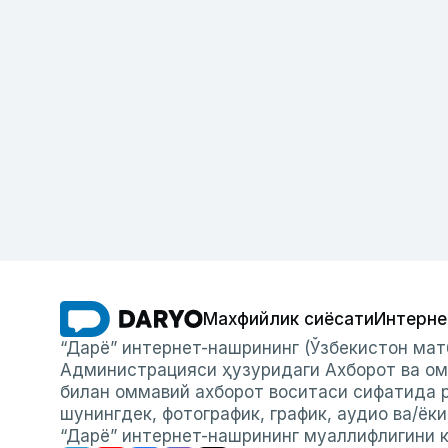
Махфийлик сиёсати
Интерне
“Дарё” интернет-нашрининг (Ўзбекистон мат
Администрацияси ҳузуридаги Ахборот ва ом
билан оммавий ахборот воситаси сифатида р
шунингдек, фотографик, график, аудио ва/ёк
“Дарё” интернет-нашрининг муаллифлигини к