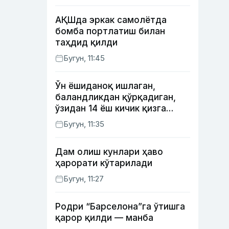
АҚШда эркак самолётда
бомба портлатиш билан
таҳдид қилди
Бугун, 11:45
Ўн ёшиданоқ ишлаган,
баландликдан қўрқадиган,
ўзидан 14 ёш кичик қизга
уйланган Ёрқинхўжа Умаров
Бугун, 11:35
34 ёшда
Дам олиш кунлари ҳаво
ҳарорати кўтарилади
Бугун, 11:27
Родри “Барселона”га ўтишга
қарор қилди — манба