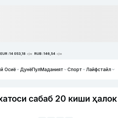
EUR :
RUB :
14 053,18
146,54
сўм
сўм
й Осиё
Дунё
Пул
Маданият
Спорт
Лайфстайл
хатоси сабаб 20 киши ҳалок