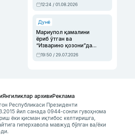
Абдулла Ориповни
12:24 / 01.08.2026
сиёсий айбловлардан
асраб қолган воқеа
Дунё
Мариупол қамалини
ёриб ўтган ва
“Изварино қозони”дан
чиққан қаҳрамон —
19:50 / 29.07.2026
Украина армияси бош
қўмондони Драпатий
ҳақида
и
Янгиликлар архиви
Реклама
стон Республикаси Президенти
3.2015 йил санада 0944-сонли гувоҳнома
риш ёки қисман иқтибос келтиришга,
айтига гиперхавола мавжуд бўлган ва/ёки
ади.