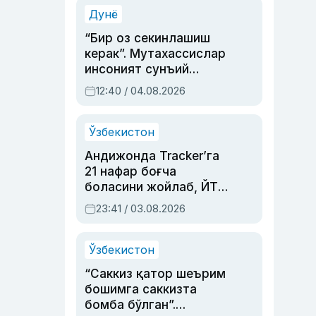
синовларга тўла ҳаёти
Дунё
“Бир оз секинлашиш
керак”. Мутахассислар
инсоният сунъий
интеллектни бошқара
12:40 / 04.08.2026
олмай қолишидан
хавотир билдирди
Ўзбекистон
Андижонда Tracker’га
21 нафар боғча
боласини жойлаб, ЙТҲ
содир этган аёлга суд
23:41 / 03.08.2026
ҳукми ўқилди
Ўзбекистон
“Саккиз қатор шеърим
бошимга саккизта
бомба бўлган”.