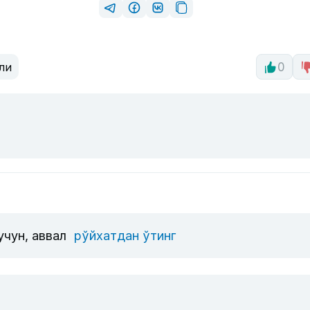
ли
0
учун, аввал
рўйхатдан ўтинг