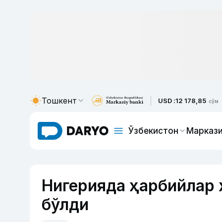
Тошкент
USD :
12 178,85
сўм
Ўзбекистон
Маркази
Нигерияда ҳарбийлар 
бўлди