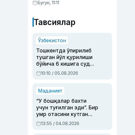
Бугун, 11:11
Тавсиялар
Ўзбекистон
Тошкентда ўпирилиб
тушган йўл қурилиши
бўйича 6 кишига суд
ҳукми ўқилди
10:10 / 05.08.2026
Маданият
“У бошқалар бахти
учун туғилган эди”. Бир
умр отасини кутган
актриса ва дубльяж
13:55 / 04.08.2026
устаси Римма
Аҳмедованинг