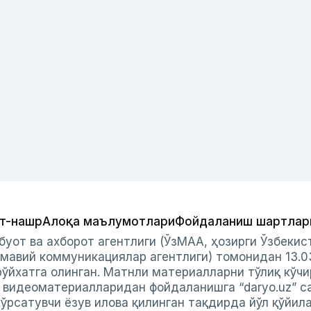
т-нашр
Алоқа маълумотлари
Фойдаланиш шартлар
буот ва ахборот агентлиги (ЎзМАА, ҳозирги Ўзбеки
мавий коммуникациялар агентлиги) томонидан 13.0
ўйхатга олинган. Матнли материалларни тўлиқ кўчи
и видеоматериалларидан фойдаланишга “daryo.uz” с
ўрсатувчи ёзув илова қилинган тақдирда йўл қўйил