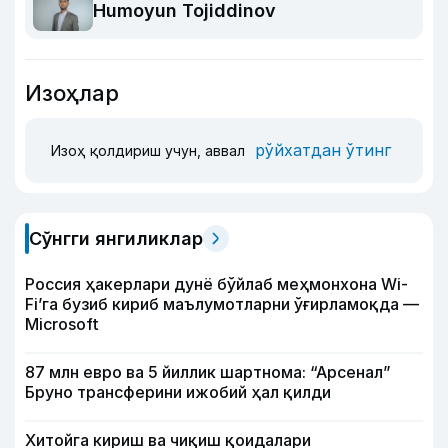
Humoyun Tojiddinov
Изоҳлар
рўйхатдан ўтинг
Изоҳ қолдириш учун, аввал
Сўнгги янгиликлар
Россия ҳакерлари дунё бўйлаб меҳмонхона Wi-
Fi’га бузиб кириб маълумотларни ўғирламоқда —
Microsoft
87 млн евро ва 5 йиллик шартнома: “Арсенал”
Бруно трансферини ижобий ҳал қилди
Хитойга кириш ва чиқиш қоидалари