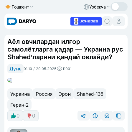
Тошкент
Ўзбекча
Аёл овчилардан илғор
самолётларга қадар — Украина рус
Shahed’ларини қандай овлайди?
Дунё
01:10 / 20.05.2025
11901
Украина
Россия
Эрон
Shahed-136
Геран-2
0
0