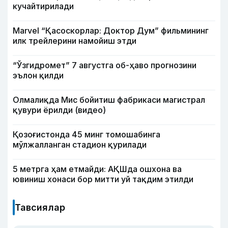
кучайтирилади
Marvel “Қасоскорлар: Доктор Дум” фильмининг
илк трейлерини намойиш этди
“Ўзгидромет” 7 августга об-ҳаво прогнозини
эълон қилди
Олмалиқда Мис бойитиш фабрикаси магистрал
қувури ёрилди (видео)
Қозоғистонда 45 минг томошабинга
мўлжалланган стадион қурилади
5 метрга ҳам етмайди: АҚШда ошхона ва
ювиниш хонаси бор митти уй тақдим этилди
Тавсиялар