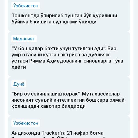
Ўзбекистон
Тошкентда ўпирилиб тушган йўл қурилиши
бўйича 6 кишига суд ҳукми ўқилди
Маданият
“У бошқалар бахти учун туғилган эди”. Бир
умр отасини кутган актриса ва дубльяж
устаси Римма Аҳмедованинг синовларга тўла
ҳаёти
Дунё
“Бир оз секинлашиш керак”. Мутахассислар
инсоният сунъий интеллектни бошқара олмай
қолишидан хавотир билдирди
Ўзбекистон
Андижонда Tracker’га 21 нафар боғча