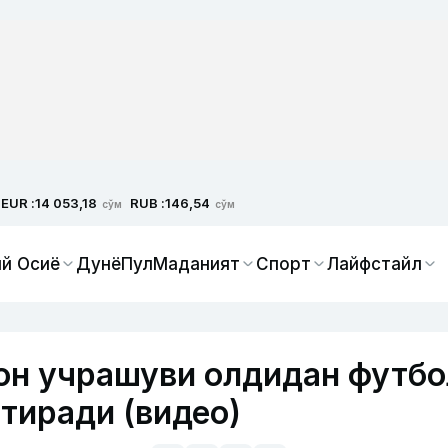
EUR :
RUB :
14 053,18
146,54
сўм
сўм
й Осиё
Дунё
Пул
Маданият
Спорт
Лайфстайл
он учрашуви олдидан футбо
тиради (видео)