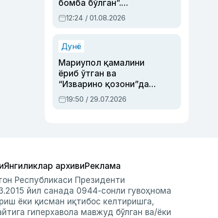
бомба бўлган”.
Абдулла Ориповни
12:24 / 01.08.2026
сиёсий айбловлардан
асраб қолган воқеа
Дунё
Мариупол қамалини
ёриб ўтган ва
“Изварино қозони”дан
чиққан қаҳрамон —
19:50 / 29.07.2026
Украина армияси бош
қўмондони Драпатий
ҳақида
и
Янгиликлар архиви
Реклама
стон Республикаси Президенти
3.2015 йил санада 0944-сонли гувоҳнома
риш ёки қисман иқтибос келтиришга,
айтига гиперхавола мавжуд бўлган ва/ёки