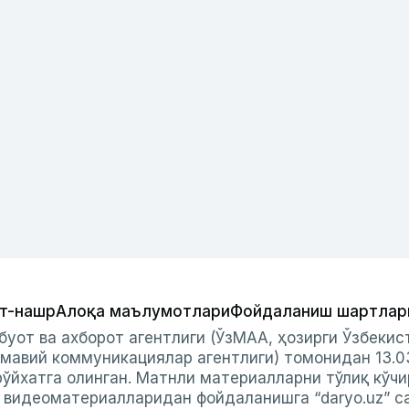
т-нашр
Алоқа маълумотлари
Фойдаланиш шартлар
буот ва ахборот агентлиги (ЎзМАА, ҳозирги Ўзбеки
мавий коммуникациялар агентлиги) томонидан 13.0
ўйхатга олинган. Матнли материалларни тўлиқ кўчи
и видеоматериалларидан фойдаланишга “daryo.uz” с