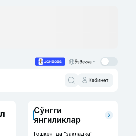
Ўзбекча
Кабинет
Сўнгги
л
янгиликлар
Тошкентда “закладка”