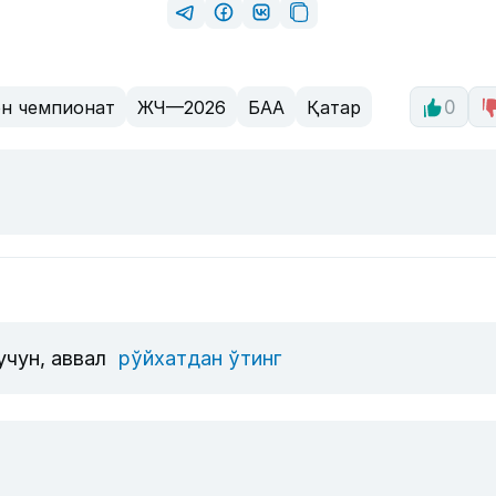
н чемпионат
ЖЧ—2026
БАА
Қатар
0
учун, аввал
рўйхатдан ўтинг