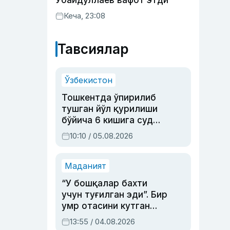
Убайдуллаев вафот этди
Кеча, 23:08
Тавсиялар
Ўзбекистон
Тошкентда ўпирилиб
тушган йўл қурилиши
бўйича 6 кишига суд
ҳукми ўқилди
10:10 / 05.08.2026
Маданият
“У бошқалар бахти
учун туғилган эди”. Бир
умр отасини кутган
актриса ва дубльяж
13:55 / 04.08.2026
устаси Римма