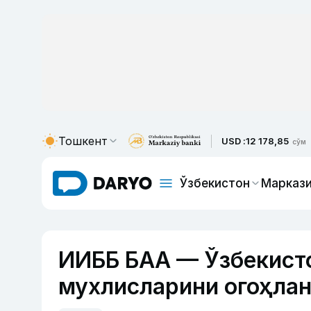
Тошкент
USD :
12 178,85
сўм
Ўзбекистон
Маркази
ИИББ БАА — Ўзбекист
мухлисларини огоҳлан