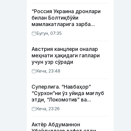
“Россия Украина дронлари
билан Болтиқбўйи
мамлакатларига зарба
бермоқчи” — Литва мудофаа
Бугун, 07:35
вазири
Австрия канцлери оналар
меҳнати ҳақидаги гаплари
учун узр сўради
Кеча, 23:48
Суперлига. “Навбаҳор”
“Сурхон”ни ўз уйида мағлуб
этди, “Локомотив” ва
“Хоразм” уйда ғалаба
Кеча, 23:26
қозонди
Актёр Абду­маннон