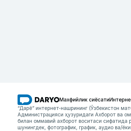
Махфийлик сиёсати
Интерне
“Дарё” интернет-нашрининг (Ўзбекистон мат
Администрацияси ҳузуридаги Ахборот ва ом
билан оммавий ахборот воситаси сифатида р
шунингдек, фотографик, график, аудио ва/ёк