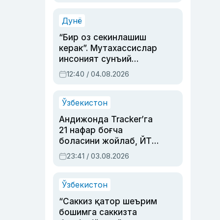
Аҳмедованинг
синовларга тўла ҳаёти
Дунё
“Бир оз секинлашиш
керак”. Мутахассислар
инсоният сунъий
интеллектни бошқара
12:40 / 04.08.2026
олмай қолишидан
хавотир билдирди
Ўзбекистон
Андижонда Tracker’га
21 нафар боғча
боласини жойлаб, ЙТҲ
содир этган аёлга суд
23:41 / 03.08.2026
ҳукми ўқилди
Ўзбекистон
“Саккиз қатор шеърим
бошимга саккизта