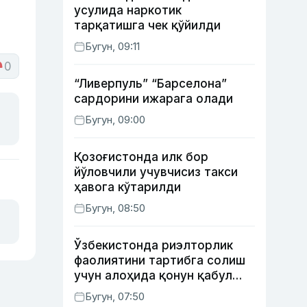
усулида наркотик
тарқатишга чек қўйилди
Бугун, 09:11
0
“Ливерпуль” “Барселона”
сардорини ижарага олади
Бугун, 09:00
Қозоғистонда илк бор
йўловчили учувчисиз такси
ҳавога кўтарилди
Бугун, 08:50
Ўзбекистонда риэлторлик
фаолиятини тартибга солиш
учун алоҳида қонун қабул
қилинди
Бугун, 07:50