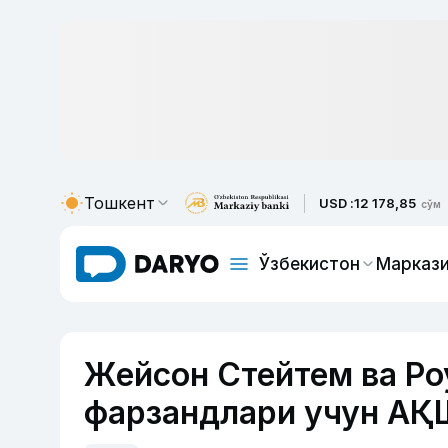
Тошкент
USD :
12 178,85
сўм
Ўзбекистон
Маркази
Жейсон Стейтем ва Ро
фарзандлари учун АҚШ