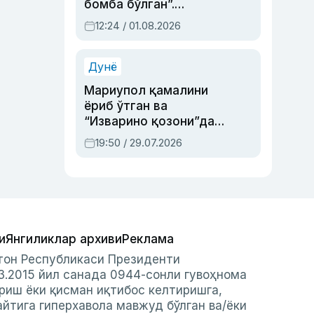
бомба бўлган”.
Абдулла Ориповни
12:24 / 01.08.2026
сиёсий айбловлардан
асраб қолган воқеа
Дунё
Мариупол қамалини
ёриб ўтган ва
“Изварино қозони”дан
чиққан қаҳрамон —
19:50 / 29.07.2026
Украина армияси бош
қўмондони Драпатий
ҳақида
и
Янгиликлар архиви
Реклама
стон Республикаси Президенти
3.2015 йил санада 0944-сонли гувоҳнома
риш ёки қисман иқтибос келтиришга,
айтига гиперхавола мавжуд бўлган ва/ёки