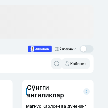
Ўзбекча
Кабинет
Сўнгги
янгиликлар
Магнус Карлсен ва дунёнинг