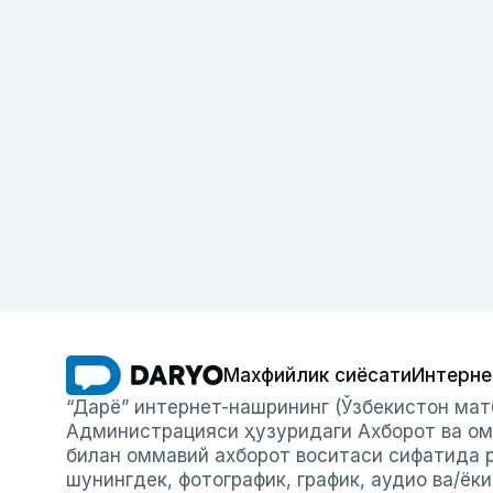
Махфийлик сиёсати
Интерне
“Дарё” интернет-нашрининг (Ўзбекистон мат
Администрацияси ҳузуридаги Ахборот ва ом
билан оммавий ахборот воситаси сифатида р
шунингдек, фотографик, график, аудио ва/ёк