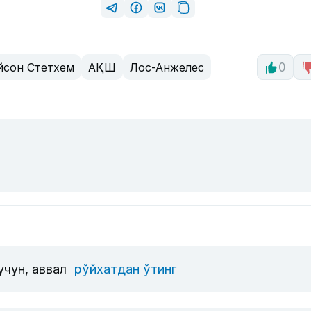
йсон Стетхем
АҚШ
Лос-Анжелес
0
учун, аввал
рўйхатдан ўтинг