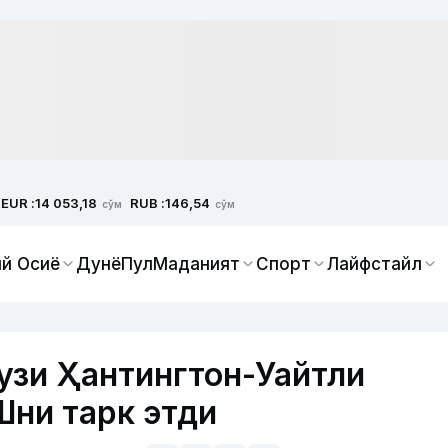
EUR :
RUB :
14 053,18
146,54
сўм
сўм
й Осиё
Дунё
Пул
Маданият
Спорт
Лайфстайл
узи Ҳантингтон-Уайтли
ни тарк этди