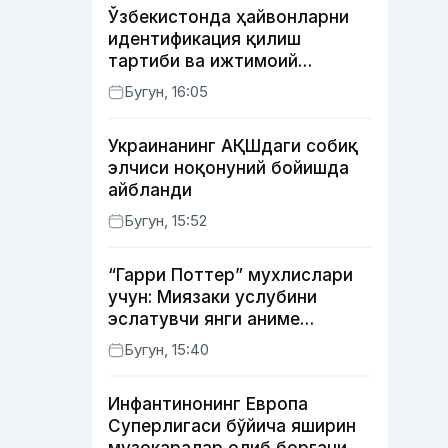
Ўзбекистонда ҳайвонларни
идентификация қилиш
тартиби ва ижтимоий
тармоқлардаги фейк
Бугун, 16:05
хабарларга изоҳ берилди
Украинанинг АҚШдаги собиқ
элчиси ноқонуний бойишда
айбланди
Бугун, 15:52
“Гарри Поттер” мухлислари
учун: Миязаки услубини
эслатувчи янги аниме
томошабинлар эътиборини
Бугун, 15:40
қозонмоқда
Инфантинонинг Европа
Суперлигаси бўйича яширин