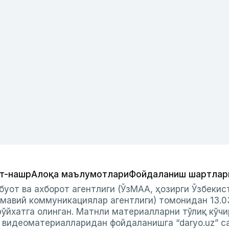
т-нашр
Алоқа маълумотлари
Фойдаланиш шартлар
буот ва ахборот агентлиги (ЎзМАА, ҳозирги Ўзбеки
мавий коммуникациялар агентлиги) томонидан 13.0
ўйхатга олинган. Матнли материалларни тўлиқ кўчи
и видеоматериалларидан фойдаланишга “daryo.uz” с