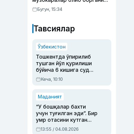
музокаралар олиб боргани
фош бўлди
Бугун, 15:34
Тавсиялар
Ўзбекистон
Тошкентда ўпирилиб
тушган йўл қурилиши
бўйича 6 кишига суд
ҳукми ўқилди
Кеча, 10:10
Маданият
“У бошқалар бахти
учун туғилган эди”. Бир
умр отасини кутган
актриса ва дубльяж
13:55 / 04.08.2026
устаси Римма