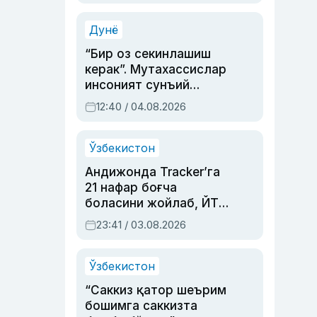
Аҳмедованинг
синовларга тўла ҳаёти
Дунё
“Бир оз секинлашиш
керак”. Мутахассислар
инсоният сунъий
интеллектни бошқара
12:40 / 04.08.2026
олмай қолишидан
хавотир билдирди
Ўзбекистон
Андижонда Tracker’га
21 нафар боғча
боласини жойлаб, ЙТҲ
содир этган аёлга суд
23:41 / 03.08.2026
ҳукми ўқилди
Ўзбекистон
“Саккиз қатор шеърим
бошимга саккизта