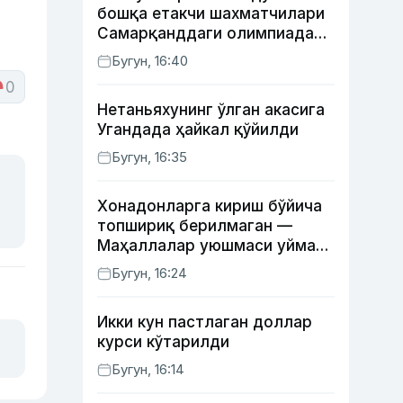
бошқа етакчи шахматчилари
Самарқанддаги олимпиадани
ўтказиб юборади
Бугун, 16:40
0
Нетаньяхунинг ўлган акасига
Угандада ҳайкал қўйилди
Бугун, 16:35
Хонадонларга кириш бўйича
топшириқ берилмаган —
Маҳаллалар уюшмаси уйма-
уй юрган масъуллар ҳақида
Бугун, 16:24
Икки кун пастлаган доллар
курси кўтарилди
Бугун, 16:14