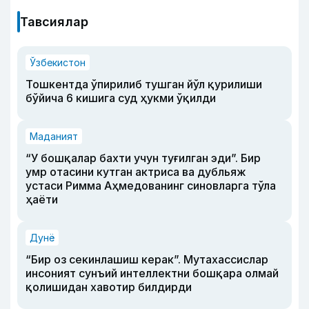
Тавсиялар
Ўзбекистон
Тошкентда ўпирилиб тушган йўл қурилиши
бўйича 6 кишига суд ҳукми ўқилди
Маданият
“У бошқалар бахти учун туғилган эди”. Бир
умр отасини кутган актриса ва дубльяж
устаси Римма Аҳмедованинг синовларга тўла
ҳаёти
Дунё
“Бир оз секинлашиш керак”. Мутахассислар
инсоният сунъий интеллектни бошқара олмай
қолишидан хавотир билдирди