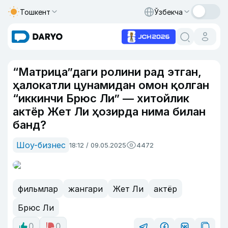
Тошкент
Ўзбекча
“Матрица”даги ролини рад этган,
ҳалокатли цунамидан омон қолган
“иккинчи Брюс Ли” — хитойлик
актёр Жет Ли ҳозирда нима билан
банд?
Шоу-бизнес
18:12 / 09.05.2025
4472
фильмлар
жангари
Жет Ли
актёр
Брюс Ли
0
0