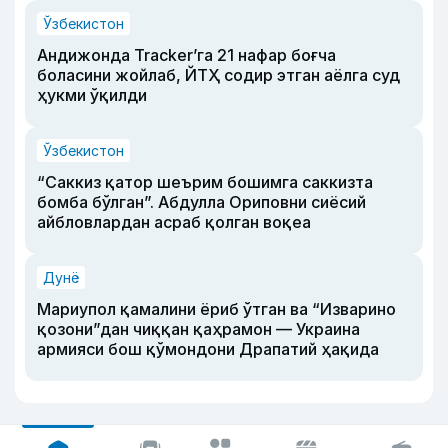
Ўзбекистон
Андижонда Tracker’га 21 нафар боғча
боласини жойлаб, ЙТҲ содир этган аёлга суд
ҳукми ўқилди
Ўзбекистон
“Саккиз қатор шеърим бошимга саккизта
бомба бўлган”. Абдулла Ориповни сиёсий
айбловлардан асраб қолган воқеа
Дунё
Мариупол қамалини ёриб ўтган ва “Изварино
қозони”дан чиққан қаҳрамон — Украина
армияси бош қўмондони Драпатий ҳақида