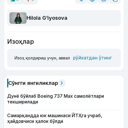
Hilola G‘iyosova
Изоҳлар
рўйхатдан ўтинг
Изоҳ қолдириш учун, аввал
Сўнгги янгиликлар
Дунё бўйлаб Boeing 737 Мах самолётлари
текширилади
Самарқандда юк машинаси ЙТҲга учраб,
ҳайдовчиси ҳалок бўлди