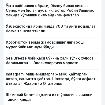
Ўзга сайёралик образи, Disney билан низо ва
Супермен билан дўстлик: актёр Робин Уильямс
ҳақида кўпчилик билмайдиган фактлар
Ўзбекистонда ярим йилда 700 та янги нодавлат
боғча ташкил этилди
Қозоғистон терма жамоасининг янги бош
мураббийи маълум бўлди
Sea Breeze лойиҳаси бўйича ҳали тўлиқ хулоса
берилмаган — Экоэкспертиза маркази
Instagram: Миш-мишларга жавоб қайтарган
актёр, санъатга қайтган Шаҳзода, йўлга асфалт
ётқизган Жаҳонгир Отажонов
Шимолий Корея аҳолига ит шўрвасини ичишни
тавсия қилди