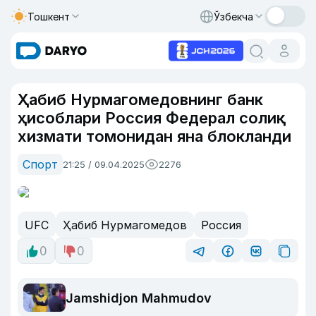
Тошкент
Ўзбекча
Ҳабиб Нурмагомедовнинг банк
ҳисоблари Россия Федерал солиқ
хизмати томонидан яна блокланди
Спорт
21:25 / 09.04.2025
2276
UFC
Ҳабиб Нурмагомедов
Россия
0
0
Jamshidjon Mahmudov