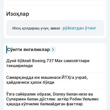
Изоҳлар
рўйхатдан ўтинг
Изоҳ қолдириш учун, аввал
Сўнгги янгиликлар
Дунё бўйлаб Boeing 737 Мах самолётлари
текширилади
Самарқандда юк машинаси ЙТҲга учраб,
ҳайдовчиси ҳалок бўлди
Ўзга сайёралик образи, Disney билан низо ва
Супермен билан дўстлик: актёр Робин Уильямс
ҳақида кўпчилик билмайдиган фактлар