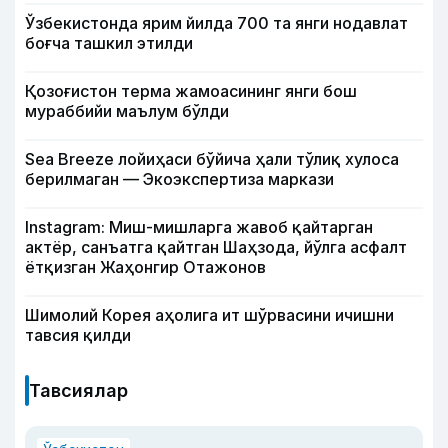
Ўзбекистонда ярим йилда 700 та янги нодавлат
боғча ташкил этилди
Қозоғистон терма жамоасининг янги бош
мураббийи маълум бўлди
Sea Breeze лойиҳаси бўйича ҳали тўлиқ хулоса
берилмаган — Экоэкспертиза маркази
Instagram: Миш-мишларга жавоб қайтарган
актёр, санъатга қайтган Шаҳзода, йўлга асфалт
ётқизган Жаҳонгир Отажонов
Шимолий Корея аҳолига ит шўрвасини ичишни
тавсия қилди
Тавсиялар