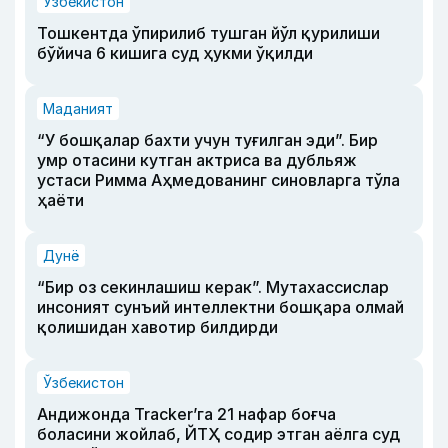
Ўзбекистон
Тошкентда ўпирилиб тушган йўл қурилиши
бўйича 6 кишига суд ҳукми ўқилди
Маданият
“У бошқалар бахти учун туғилган эди”. Бир
умр отасини кутган актриса ва дубльяж
устаси Римма Аҳмедованинг синовларга тўла
ҳаёти
Дунё
“Бир оз секинлашиш керак”. Мутахассислар
инсоният сунъий интеллектни бошқара олмай
қолишидан хавотир билдирди
Ўзбекистон
Андижонда Tracker’га 21 нафар боғча
боласини жойлаб, ЙТҲ содир этган аёлга суд