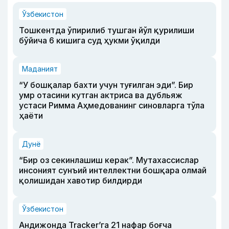
Ўзбекистон
Тошкентда ўпирилиб тушган йўл қурилиши
бўйича 6 кишига суд ҳукми ўқилди
Маданият
“У бошқалар бахти учун туғилган эди”. Бир
умр отасини кутган актриса ва дубльяж
устаси Римма Аҳмедованинг синовларга тўла
ҳаёти
Дунё
“Бир оз секинлашиш керак”. Мутахассислар
инсоният сунъий интеллектни бошқара олмай
қолишидан хавотир билдирди
Ўзбекистон
Андижонда Tracker’га 21 нафар боғча