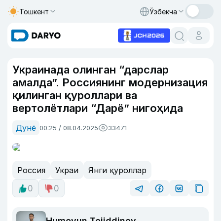
Тошкент
Ўзбекча
Украинада олинган “дарслар
амалда”. Россиянинг модернизация
қилинган қуроллари ва
вертолётлари “Дарё” нигоҳида
Дунё
00:25 / 08.04.2025
33471
Россия
Украи
Янги қуроллар
0
0
Humoyun Tojiddinov