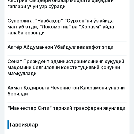
Австрия канцлери оналар меҳнати ҳақидаги
гаплари учун узр сўради
Суперлига. “Навбаҳор” “Сурхон”ни ўз уйида
мағлуб этди, “Локомотив” ва “Хоразм” уйда
ғалаба қозонди
Актёр Абду­маннон Убайдуллаев вафот этди
Сенат Президент администрациясининг ҳуқуқий
мақомини белгиловчи конституциявий қонунни
маъқуллади
Ахмат Қодировга Чеченистон Қаҳрамони унвони
берилди
“Манчестер Сити” тарихий трансферни якунлади
Тавсиялар