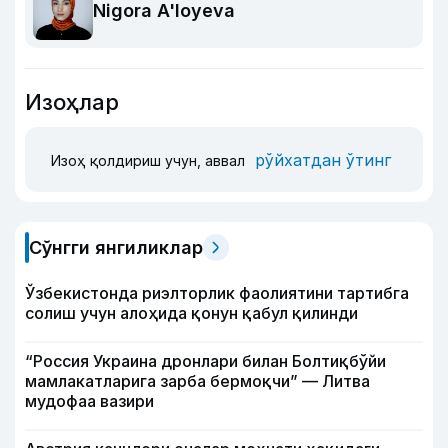
Nigora A'loyeva
Изоҳлар
рўйхатдан ўтинг
Изоҳ қолдириш учун, аввал
Сўнгги янгиликлар
Ўзбекистонда риэлторлик фаолиятини тартибга
солиш учун алоҳида қонун қабул қилинди
“Россия Украина дронлари билан Болтиқбўйи
мамлакатларига зарба бермоқчи” — Литва
мудофаа вазири