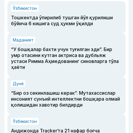
Ўзбекистон
Тошкентда ўпирилиб тушган йўл қурилиши
бўйича 6 кишига суд ҳукми ўқилди
Маданият
“У бошқалар бахти учун туғилган эди”. Бир
умр отасини кутган актриса ва дубльяж
устаси Римма Аҳмедованинг синовларга тўла
ҳаёти
Дунё
“Бир оз секинлашиш керак”. Мутахассислар
инсоният сунъий интеллектни бошқара олмай
қолишидан хавотир билдирди
Ўзбекистон
Андижонда Tracker’га 21 нафар боғча