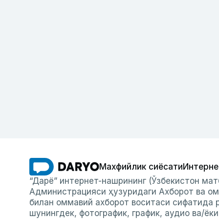
Махфийлик сиёсати
Интерне
“Дарё” интернет-нашрининг (Ўзбекистон мат
Администрацияси ҳузуридаги Ахборот ва ом
билан оммавий ахборот воситаси сифатида р
шунингдек, фотографик, график, аудио ва/ёк