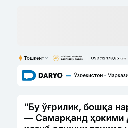
Тошкент
USD :
12 178,85
сўм
Ўзбекистон
Маркази
“Бу ўғрилик, бошқа на
— Самарқанд ҳокими 