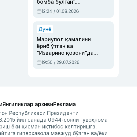
бомба бўлган”.
Абдулла Ориповни
12:24 / 01.08.2026
сиёсий айбловлардан
асраб қолган воқеа
Дунё
Мариупол қамалини
ёриб ўтган ва
“Изварино қозони”дан
чиққан қаҳрамон —
19:50 / 29.07.2026
Украина армияси бош
қўмондони Драпатий
ҳақида
и
Янгиликлар архиви
Реклама
стон Республикаси Президенти
3.2015 йил санада 0944-сонли гувоҳнома
риш ёки қисман иқтибос келтиришга,
айтига гиперхавола мавжуд бўлган ва/ёки