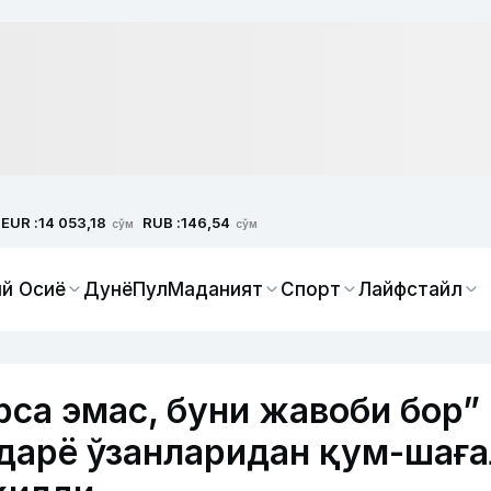
EUR :
RUB :
14 053,18
146,54
сўм
сўм
й Осиё
Дунё
Пул
Маданият
Спорт
Лайфстайл
рса эмас, буни жавоби бор”
дарё ўзанларидан қум-шаға