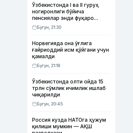
Ўзбекистонда I ва II гуруҳ
ногиронлиги бўйича
пенсиялар энди фуқаро
мурожаатисиз тайинланиши
Бугун, 21:30
мумкин
Норвегияда она ўғлига
ғайриоддий исм қўйгани учун
қамалди
Бугун, 21:18
Ўзбекистонда олти ойда 15
трлн сўмлик ичимлик ишлаб
чиқарилди
Бугун, 20:45
Россия кузда НАТОга ҳужум
қилиши мумкин — АҚШ