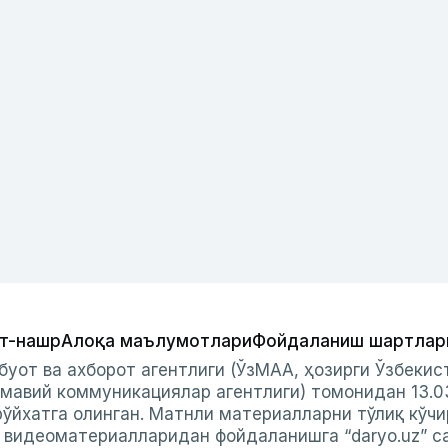
т-нашр
Алоқа маълумотлари
Фойдаланиш шартлар
буот ва ахборот агентлиги (ЎзМАА, ҳозирги Ўзбеки
мавий коммуникациялар агентлиги) томонидан 13.0
ўйхатга олинган. Матнли материалларни тўлиқ кўчи
и видеоматериалларидан фойдаланишга “daryo.uz” с