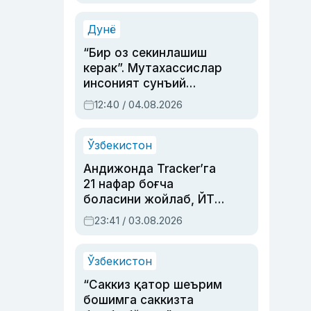
Аҳмедованинг
синовларга тўла ҳаёти
Дунё
“Бир оз секинлашиш
керак”. Мутахассислар
инсоният сунъий
интеллектни бошқара
12:40 / 04.08.2026
олмай қолишидан
хавотир билдирди
Ўзбекистон
Андижонда Tracker’га
21 нафар боғча
боласини жойлаб, ЙТҲ
содир этган аёлга суд
23:41 / 03.08.2026
ҳукми ўқилди
Ўзбекистон
“Саккиз қатор шеърим
бошимга саккизта