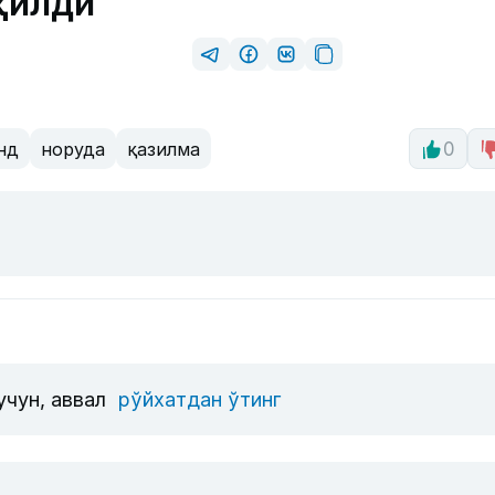
қилди
нд
норуда
қазилма
0
учун, аввал
рўйхатдан ўтинг