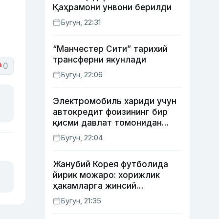
Қаҳрамони унвони берилди
Бугун, 22:31
“Манчестер Сити” тарихий
трансферни якунлади
0
Бугун, 22:06
Электромобиль хариди учун
автокредит фоизининг бир
қисми давлат томонидан
қоплаб берилиши мумкин
Бугун, 22:04
Жанубий Корея футболида
йирик можаро: хорижлик
ҳакамларга жинсий
хизматлар кўрсатилгани
Бугун, 21:35
маълум қилинди