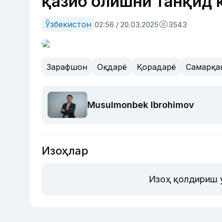
қазиб олишни танқид 
Ўзбекистон
02:56 / 20.03.2025
3543
Зарафшон
Оқдарё
Қорадарё
Самарқа
Musulmonbek Ibrohimov
Изоҳлар
Изоҳ қолдириш 