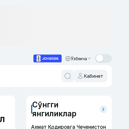
Ўзбекча
Кабинет
Сўнгги
янгиликлар
л
Ахмат Қодировга Чеченистон