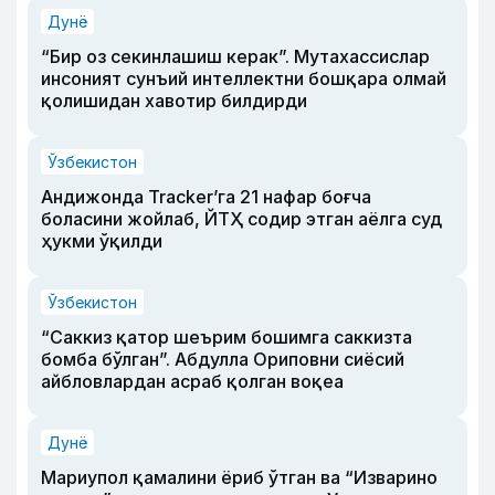
Дунё
“Бир оз секинлашиш керак”. Мутахассислар
инсоният сунъий интеллектни бошқара олмай
қолишидан хавотир билдирди
Ўзбекистон
Андижонда Tracker’га 21 нафар боғча
боласини жойлаб, ЙТҲ содир этган аёлга суд
ҳукми ўқилди
Ўзбекистон
“Саккиз қатор шеърим бошимга саккизта
бомба бўлган”. Абдулла Ориповни сиёсий
айбловлардан асраб қолган воқеа
Дунё
Мариупол қамалини ёриб ўтган ва “Изварино