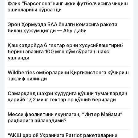
Флик “Барселона”нинг икки футболчисига чиқиш
эшикларини кўрсатди
Эрон Ҳормузда БАА ёнилғи кемасига ракета
билан ҳужум қилди — Абу Даби
Қашқадарёда 6 гектар ерни хусусийлаштириб
бериш эвазига 100 млн сўм сўраган шахс
ушланди
Wildberries омборларини Қирғизистонга кўчириш
таклиф қилинди
Самарқанд шаҳри ҳудудига қўшни туманлардан
қарийб 17,2 минг гектар ер қўшиб берилади
Месси фаолиятини якунлагач, “Интер Майами”
раҳбарига айланадими?
“АҚШ ҳар ой Украинага Patriot ракеталарини