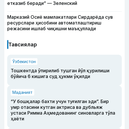
етказиб беради” — Зеленский
Марказий Осиё мамлакатлари Сирдарёда сув
ресурслари ҳисобини автоматлаштириш
режасини ишлаб чиқишни маъқуллади
Тавсиялар
Ўзбекистон
Тошкентда ўпирилиб тушган йўл қурилиши
бўйича 6 кишига суд ҳукми ўқилди
Маданият
“У бошқалар бахти учун туғилган эди”. Бир
умр отасини кутган актриса ва дубльяж
устаси Римма Аҳмедованинг синовларга тўла
ҳаёти