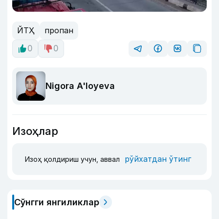
ЙТҲ
пропан
0
0
Nigora A'loyeva
Изоҳлар
рўйхатдан ўтинг
Изоҳ қолдириш учун, аввал
Сўнгги янгиликлар